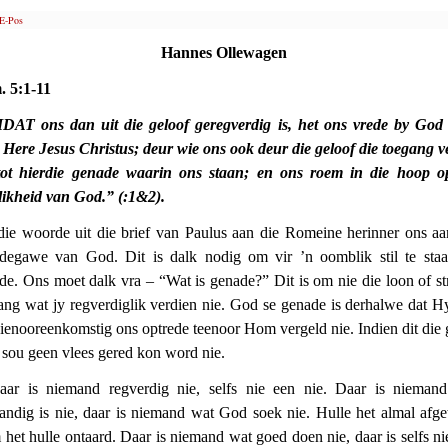
E-Pos
Hannes Ollewagen
 5:1-11
AT ons dan uit die geloof geregverdig is, het ons vrede by God
 Here Jesus Christus; deur wie ons ook deur die geloof die toegang v
tot hierdie genade waarin ons staan; en ons roem in die hoop o
likheid van God.” (:1&2).
die woorde uit die brief van Paulus aan die Romeine herinner ons aa
degawe van God. Dit is dalk nodig om vir ’n oomblik stil te sta
de. Ons moet dalk vra – “Wat is genade?” Dit is om nie die loon of str
ang wat jy regverdiglik verdien nie. God se genade is derhalwe dat H
dienooreenkomstig ons optrede teenoor Hom vergeld nie. Indien dit die 
 sou geen vlees gered kon word nie.
Daar is niemand regverdig nie, selfs nie een nie. Daar is nieman
tandig is nie, daar is niemand wat God soek nie. Hulle het almal afg
 het hulle ontaard. Daar is niemand wat goed doen nie, daar is selfs ni