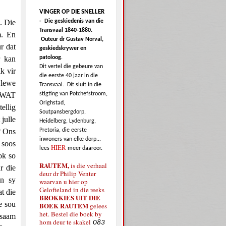
VINGER OP DIE SNELLER
. Die
-
Die geskiedenis van die
Transvaal 1840-1880.
m. En
Outeur dr Gustav Norval,
r dat
geskiedskrywer en
r kan
patoloog
.
Dit vertel die gebeure van
k vir
die eerste 40 jaar in die
 lewe
Transvaal.
Dit sluit in die
 “WAT
stigting van Potchefstroom,
Orighstad,
ellig
Soutpansbergdorp,
julle
Heidelberg, Lydenburg,
? Ons
Pretoria, die eerste
inwoners van elke dorp...
 soos
HIER
lees
meer daaroor.
ok so
RAUTEM,
is die verhaal
r die
deur dr Philip Venter
an sy
waarvan u hier op
Gelofteland in die reeks
t die
BROKKIES UIT DIE
e sou
BOEK RAUTEM
gelees
het. Bestel die boek by
 saam
hom deur te skakel
083