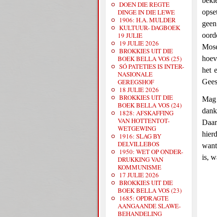
bekl
DOEN DIE REGTE
DINGE IN DIE LEWE
opse
1906: H.A. MULDER
geen
KULTUUR- DAGBOEK
19 JULIE
oord
19 JULIE 2026
Mose
BROKKIES UIT DIE
BOEK BELLA VOS (25)
hoev
SÓ PATETIES IS INTER-
het 
NASIONALE
GEREGSHOF
Gees
18 JULIE 2026
BROKKIES UIT DIE
Mag 
BOEK BELLA VOS (24)
dank
1828: AFSKAFFING
VAN HOTTENTOT-
Daar
WETGEWING
hier
1916: SLAG BY
DELVILLEBOS
want
1950: WET OP ONDER-
is, 
DRUKKING VAN
KOMMUNISME
17 JULIE 2026
BROKKIES UIT DIE
BOEK BELLA VOS (23)
1685: OPDRAGTE
AANGAANDE SLAWE-
BEHANDELING