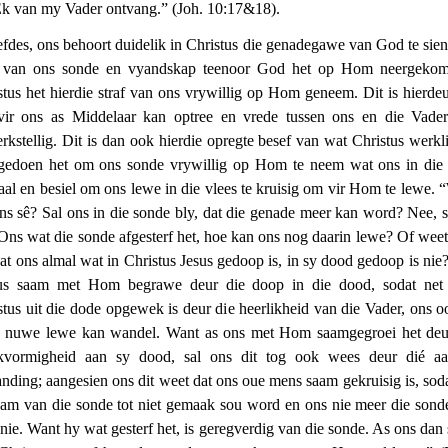
Ek van my Vader ontvang.” (Joh. 10:17&18).
efdes, ons behoort duidelik in Christus die genadegawe van God te sien
f van ons sonde en vyandskap teenoor God het op Hom neergeko
stus het hierdie straf van ons vrywillig op Hom geneem. Dit is hierdeu
ir ons as Middelaar kan optree en vrede tussen ons en die Vade
rkstellig. Dit is dan ook hierdie opregte besef van wat Christus werkli
gedoen het om ons sonde vrywillig op Hom te neem wat ons in die
aal en besiel om ons lewe in die vlees te kruisig om vir Hom te lewe.
ons sê? Sal ons in die sonde bly, dat die genade meer kan word? Nee, st
 Ons wat die sonde afgesterf het, hoe kan ons nog daarin lewe? Of weet 
dat ons almal wat in Christus Jesus gedoop is, in sy dood gedoop is nie
us saam met Hom begrawe deur die doop in die dood, sodat net
stus uit die dode opgewek is deur die heerlikheid van die Vader, ons o
n nuwe lewe kan wandel. Want as ons met Hom saamgegroei het deu
kvormigheid aan sy dood, sal ons dit tog ook wees deur dié a
anding; aangesien ons dit weet dat ons oue mens saam gekruisig is, soda
aam van die sonde tot niet gemaak sou word en ons nie meer die sond
 nie. Want hy wat gesterf het, is geregverdig van die sonde. As ons dan