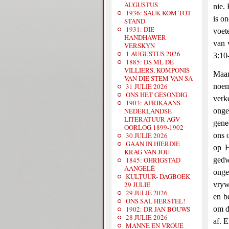
AUGUSTUS
nie.
1936: SAUK KOM TOT
is on
STAND
1931: DIE
voet
HANDHAWER
van 
VERSKYN
1 AUGUSTUS 2026
3:10
1885: DS ML DE
VILLIERS, KOMPONIS
Maar
VAN DIE STEM VAN SA
31 JULIE 2026
noem
ONS HET GESONDIG
verk
1903: AFRIKAANS-
NEDERLANDSE
onge
LITERATUUR AGV
gene
OORLOG 1899-1902
30 JULIE 2026
ons 
GAAN IN HIERDIE
op H
KRAG VAN JOU
1845: OHRIGSTAD
gedw
AANGELÊ
onge
KULTUUR- DAGBOEK
29 JULIE
vryw
29 JULIE 2026
en b
ONS SAL HERSTEL!
1902: DR JAN BOUWS
om d
28 JULIE 2026
af. 
MANNE EN VROUE