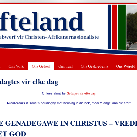
d
Ons Volk
Ons Geloof
Ons Taal
Ons Geskiedenis
Ons Wêreld
dagtes vir elke dag
Gedagtes vir elke dag
Of lees almal by
Dwaalleraars is soos ŉ heuningby met heuning in die bek, maar ŉ angel aan die stert!
E GENADEGAWE IN CHRISTUS – VRED
ET GOD