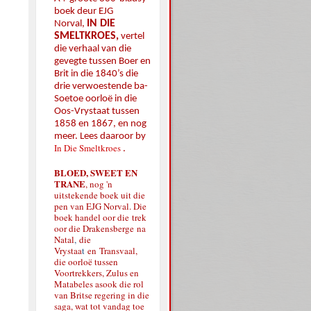
boek deur EJG
IN DIE
Norval,
SMELTKROES,
vertel
die verhaal van die
gevegte tussen Boer en
Brit in die 1840’s die
drie verwoestende ba-
Soetoe oorloë in die
Oos-Vrystaat tussen
1858 en 1867, en nog
meer. Lees daaroor by
In Die Smeltkroes
.
BLOED, SWEET EN
TRANE
, nog 'n
uitstekende boek uit die
pen van EJG Norval. Die
boek handel oor die
trek
oor die Drakensberge
na
Natal
,
die
Vrystaa
t
en
Transvaal,
die oorloë tussen
Voortrekkers, Zulus en
Matabeles asook die rol
van Britse regering in die
saga, wat tot vandag toe