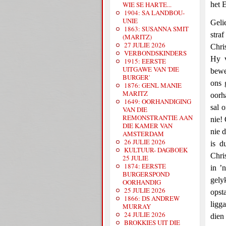
WIE SE HARTE...
het 
1904: SA LANDBOU-
UNIE
Geli
1863: SUSANNA SMIT
stra
(MARITZ)
27 JULIE 2026
Chri
VERBONDSKINDERS
Hy v
1915: EERSTE
UITGAWE VAN 'DIE
bewe
BURGER'
ons 
1876: GENL MANIE
MARITZ
oorh
1649: OORHANDIGING
sal 
VAN DIE
REMONSTRANTIE AAN
nie!
DIE KAMER VAN
nie 
AMSTERDAM
26 JULIE 2026
is d
KULTUUR- DAGBOEK
Chri
25 JULIE
1874: EERSTE
in ’
BURGERSPOND
gely
OORHANDIG
25 JULIE 2026
opst
1866: DS ANDREW
ligg
MURRAY
24 JULIE 2026
dien
BROKKIES UIT DIE