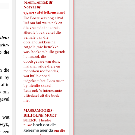
bekom, kontak dr
Norval by
ejgnorval@telkomsa.net
Die Boere was nog altyd
lief om hul wa te pak en
die vreemde in te trek.
Hierdie boek vertel die
verhale van die
 deur
dorslandtrekkers na
erkry
Angola, wie betrokke
was, hoekom hulle getrek
p die
het, asook die
doodsgevare van dors,
malaria, wilde diere en
n die
moord-en roofbendes,
wat hulle oppad
an by
teëgekom het. Lees meer
af te
by
hierdie skakel.
Lees ook 'n interessante
y ons
uittreksel uit die boek
geval
hier
MASSAMOORD -
BILJOENE MOET
d wat
STERF.
Hierdie
ewyk,
nuwe
boek oor die
om die
geheime agenda
e een