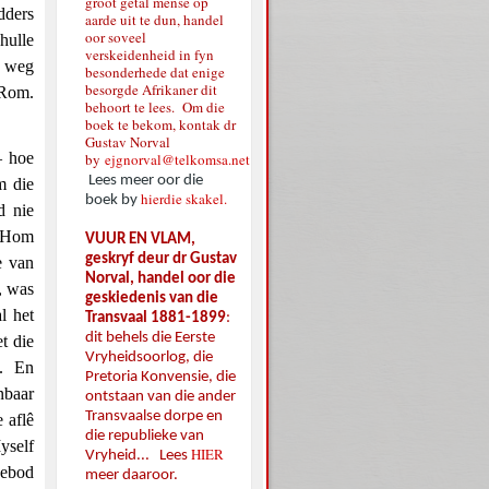
groot getal mense op
dders
aarde uit te dun, handel
oor soveel
 hulle
verskeidenheid in fyn
e weg
besonderhede dat enige
besorgde Afrikaner dit
(Rom.
behoort te lees. Om die
boek te bekom, kontak dr
Gustav Norval
– hoe
by
ejgnorval@telkomsa.net
Lees meer oor die
m die
hierdie skakel.
boek by
d nie
p Hom
VUUR EN VLAM,
geskryf deur dr Gustav
e van
Norval, handel oor die
, was
geskiedenis van die
l het
Transvaal 1881-1899
:
dit behels die Eerste
t die
Vryheidsoorlog, die
). En
Pretoria Konvensie, die
nbaar
ontstaan van die ander
Transvaalse dorpe en
 aflê
die republieke van
yself
HIER
Vryheid... Lees
gebod
meer daaroor.