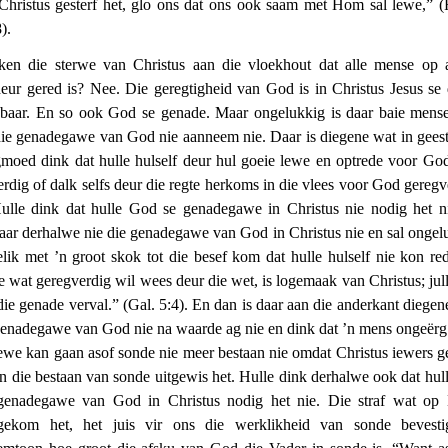
Christus gesterf het, glo ons dat ons ook saam met Hom sal lewe,” 
).
ken die sterwe van Christus aan die vloekhout dat alle mense op 
deur gered is? Nee. Die geregtigheid van God is in Christus Jesus se
baar. En so ook God se genade. Maar ongelukkig is daar baie mens
die genadegawe van God nie aanneem nie. Daar is diegene wat in geest
moed dink dat hulle hulself deur hul goeie lewe en optrede voor Go
erdig of dalk selfs deur die regte herkoms in die vlees voor God geregv
Hulle dink dat hulle God se genadegawe in Christus nie nodig het n
aar derhalwe nie die genadegawe van God in Christus nie en sal ongel
elik met ’n groot skok tot die besef kom dat hulle hulself nie kon red
le wat geregverdig wil wees deur die wet, is logemaak van Christus; jull
die genade verval.” (Gal. 5:4). En dan is daar aan die anderkant diegen
genadegawe van God nie na waarde ag nie en dink dat ’n mens ongeërg
lewe kan gaan asof sonde nie meer bestaan nie omdat Christus iewers ge
en die bestaan van sonde uitgewis het. Hulle dink derhalwe ook dat hull
genadegawe van God in Christus nodig het nie. Die straf wat o
gekom het, het juis vir ons die werklikheid van sonde bevest