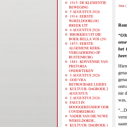
1915: DE KLEMENTIE
Druk
|
BEWEGING
5 AUGUSTUS 2026
1914: EERSTE
WêRELDOORLOG
BREEK UIT
Rom.
4 AUGUSTUS 2026
BROKKIES UIT DIE
“OMD
BOEK BELLA VOS (29)
onse
1853: EERSTE
ALGEMENE KERK-
het 
VERGADERING OP
heer
RUSTENBURG
1881: KONVENSIE VAN
PRETORIA
Hier
ONDERTEKEN
gena
3 AUGUSTUS 2026
GOD VRA
gena
BETROUBARE LEIERS
ontv
KULTUUR- DAGBOEK 2
AUGUSTUS
nie 
2 AUGUSTUS 2026
was,
FAUCI IN
HOOGGEREGSHOF OOR
“...
COVIDBEDROG
VADER VAN DIE NUWE
vers
WÊRELDORDE...
saam
KULTUUR- DAGBOEK 1