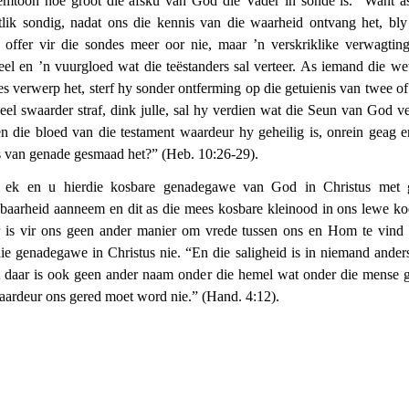
emtoon hoe groot die afsku van God die Vader in sonde is. “Want a
tlik sondig, nadat ons die kennis van die waarheid ontvang het, bly
 offer vir die sondes meer oor nie, maar ’n verskriklike verwagtin
eel en ’n vuurgloed wat die teëstanders sal verteer. As iemand die we
s verwerp het, sterf hy sonder ontferming op die getuienis van twee of 
eel swaarder straf, dink julle, sal hy verdien wat die Seun van God ve
en die bloed van die testament waardeur hy geheilig is, onrein geag e
 van genade gesmaad het?” (Heb. 10:26-29).
ek en u hierdie kosbare genadegawe van God in Christus met 
baarheid aanneem en dit as die mees kosbare kleinood in ons lewe koe
 is vir ons geen ander manier om vrede tussen ons en Hom te vind 
die genadegawe in Christus nie. “En die saligheid is in niemand anders
 daar is ook geen ander naam onder die hemel wat onder die mense 
waardeur ons gered moet word nie.” (Hand. 4:12).