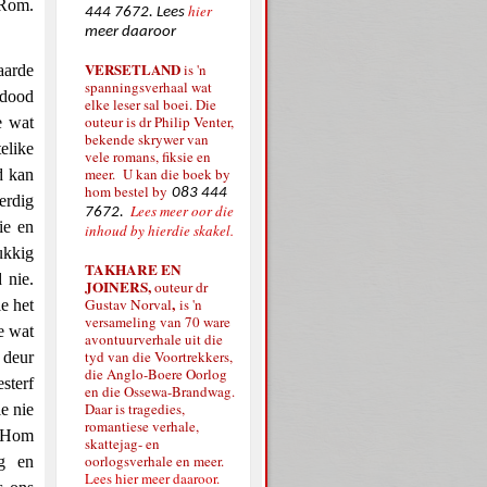
(Rom.
hier
444 7672. Lees
meer daaroor
VERSETLAND
is 'n
aarde
spanningsverhaal wat
 dood
elke leser sal boei. Die
outeur is dr Philip Venter,
e wat
bekende skrywer van
elike
vele romans, fiksie en
meer. U kan die boek by
d kan
hom bestel by
083 444
erdig
Lees meer oor die
7672.
ie en
inhoud by hierdie skakel.
ukkig
TAKHARE EN
 nie.
JOINERS,
outeur dr
,
Gustav Norval
is 'n
e het
versameling van 70 ware
e wat
avontuurverhale uit die
tyd van die Voortrekkers,
 deur
die Anglo-Boere Oorlog
sterf
en die Ossewa-Brandwag.
Daar is tragedies,
e nie
romantiese verhale,
p Hom
skattejag- en
oorlogsverhale en meer.
ig en
Lees hier meer daaroor.