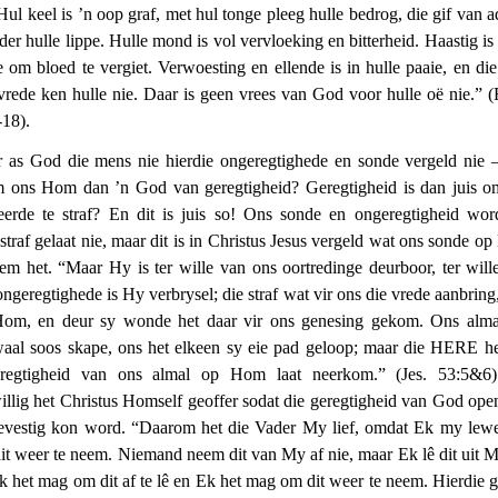
 Hul keel is ’n oop graf, met hul tonge pleeg hulle bedrog, die gif van a
der hulle lippe. Hulle mond is vol vervloeking en bitterheid. Haastig is
e om bloed te vergiet. Verwoesting en ellende is in hulle paaie, en di
vrede ken hulle nie. Daar is geen vrees van God voor hulle oë nie.” 
-18).
 as God die mens nie hierdie ongeregtighede en sonde vergeld nie 
 ons Hom dan ’n God van geregtigheid? Geregtigheid is dan juis o
eerde te straf? En dit is juis so! Ons sonde en ongeregtigheid wor
straf gelaat nie, maar dit is in Christus Jesus vergeld wat ons sonde o
em het. “Maar Hy is ter wille van ons oortredinge deurboor, ter will
ongeregtighede is Hy verbrysel; die straf wat vir ons die vrede aanbring
om, en deur sy wonde het daar vir ons genesing gekom. Ons alma
aal soos skape, ons het elkeen sy eie pad geloop; maar die HERE he
regtigheid van ons almal op Hom laat neerkom.” (Jes. 53:5&6
illig het Christus Homself geoffer sodat die geregtigheid van God ope
evestig kon word. “Daarom het die Vader My lief, omdat Ek my lewe
it weer te neem. Niemand neem dit van My af nie, maar Ek lê dit uit M
Ek het mag om dit af te lê en Ek het mag om dit weer te neem. Hierdie 