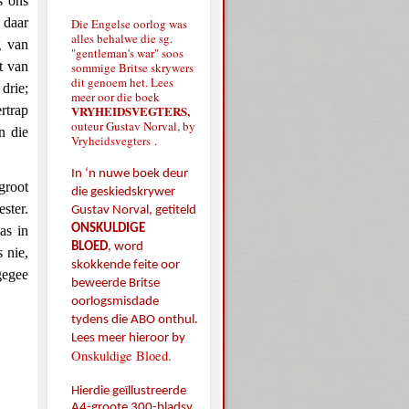
s ons
 daar
Die Engelse oorlog was
alles behalwe die sg.
g van
"gentleman's war" soos
t van
sommige Britse skrywers
dit genoem het. Lees
drie;
meer oor die boek
rtrap
VRYHEIDSVEGTERS,
outeur Gustav Norval, by
n die
Vryheidsvegters
.
In ‘n nuwe boek deur
groot
die geskiedskrywer
ster.
Gustav Norval, getiteld
ONSKULDIGE
as in
BLOED
,
word
 nie,
skokkende feite oor
gegee
beweerde Britse
oorlogsmisdade
tydens die ABO onthul.
Lees meer hieroor by
Onskuldige Bloed.
Hierdie geïllustreerde
A4-groote 300-bladsy