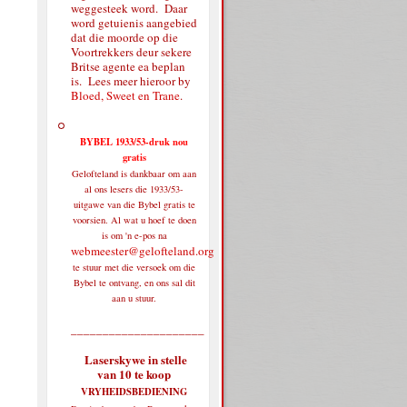
weggesteek word. Daar
word getuienis aangebied
dat die moorde op die
Voortrekkers deur sekere
Britse agente ea beplan
is. Lees meer hieroor by
Bloed, Sweet en Trane
.
BYBEL 1933/53-druk nou
gratis
Gelofteland is dankbaar om aan
al ons lesers die 1933/53-
uitgawe van die Bybel gratis te
voorsien. Al wat u hoef te doen
is om 'n e-pos na
webmeester@gelofteland.org
te stuur met die versoek om die
Bybel te ontvang, en ons sal dit
aan u stuur.
_____________________
Laserskywe in stelle
van 10 te koop
VRYHEIDSBEDIENING