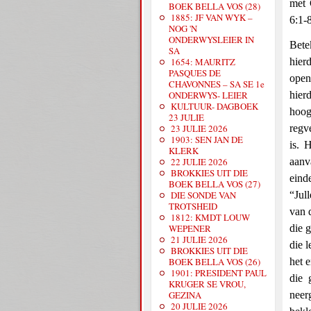
met 
BOEK BELLA VOS (28)
1885: JF VAN WYK –
6:1-8
NOG 'N
ONDERWYSLEIER IN
Bete
SA
1654: MAURITZ
hier
PASQUES DE
open
CHAVONNES – SA SE 1e
ONDERWYS- LEIER
hier
KULTUUR- DAGBOEK
hoog
23 JULIE
23 JULIE 2026
regv
1903: SEN JAN DE
is. 
KLERK
22 JULIE 2026
aanv
BROKKIES UIT DIE
eind
BOEK BELLA VOS (27)
DIE SONDE VAN
“Jul
TROTSHEID
van 
1812: KMDT LOUW
WEPENER
die 
21 JULIE 2026
die 
BROKKIES UIT DIE
BOEK BELLA VOS (26)
het 
1901: PRESIDENT PAUL
die 
KRUGER SE VROU,
GEZINA
neer
20 JULIE 2026