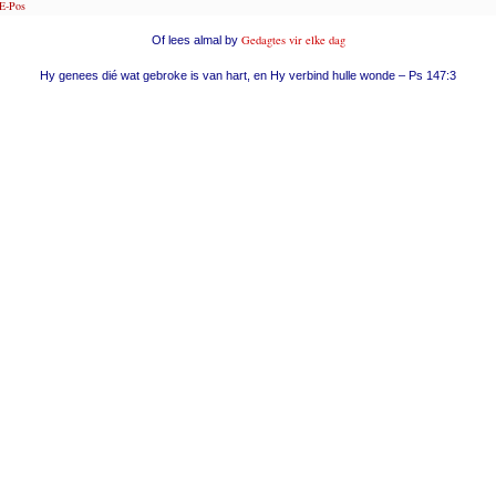
E-Pos
Gedagtes vir elke dag
Of lees almal by
Hy genees dié wat gebroke is van hart, en Hy verbind hulle wonde – Ps 147:3