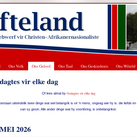
d
Ons Volk
Ons Geloof
Ons Taal
Ons Geskiedenis
Ons Wêreld
dagtes vir elke dag
Gedagtes vir elke dag
Of lees almal by
estaan uiteindelik twee dinge wat wel belangrik is vir 'n mens, ongeag wie hy is: die liefde en
van sy gesin. Alle ander dinge wat hy voortbring, is onbelangriker.
 MEI 2026