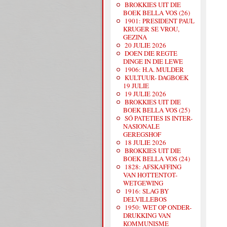
BROKKIES UIT DIE
BOEK BELLA VOS (26)
1901: PRESIDENT PAUL
KRUGER SE VROU,
GEZINA
20 JULIE 2026
DOEN DIE REGTE
DINGE IN DIE LEWE
1906: H.A. MULDER
KULTUUR- DAGBOEK
19 JULIE
19 JULIE 2026
BROKKIES UIT DIE
BOEK BELLA VOS (25)
SÓ PATETIES IS INTER-
NASIONALE
GEREGSHOF
18 JULIE 2026
BROKKIES UIT DIE
BOEK BELLA VOS (24)
1828: AFSKAFFING
VAN HOTTENTOT-
WETGEWING
1916: SLAG BY
DELVILLEBOS
1950: WET OP ONDER-
DRUKKING VAN
KOMMUNISME