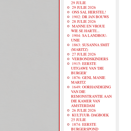
29 JULIE
29 JULIE 2026
ONS SAL HERSTEL!
1902: DR JAN BOUWS
28 JULIE 2026
MANNE EN VROUE
WIE SE HARTE...
1904: SA LANDBOU-
UNIE
1863: SUSANNA SMIT
(MARITZ)
27 JULIE 2026
VERBONDSKINDERS
1915: EERSTE
UITGAWE VAN 'DIE
BURGER'
1876: GENL MANIE
MARITZ
1649: OORHANDIGING
VAN DIE
REMONSTRANTIE AAN
DIE KAMER VAN
AMSTERDAM
26 JULIE 2026
KULTUUR- DAGBOEK
25 JULIE
1874: EERSTE
BURGERSPOND