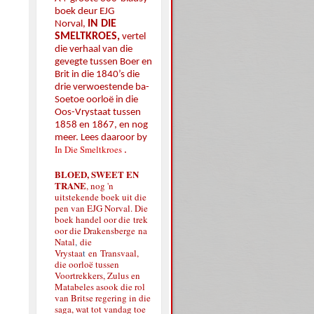
boek deur EJG
IN DIE
Norval,
SMELTKROES,
vertel
die verhaal van die
gevegte tussen Boer en
Brit in die 1840’s die
drie verwoestende ba-
Soetoe oorloë in die
Oos-Vrystaat tussen
1858 en 1867, en nog
meer. Lees daaroor by
In Die Smeltkroes
.
BLOED, SWEET EN
TRANE
, nog 'n
uitstekende boek uit die
pen van EJG Norval. Die
boek handel oor die
trek
oor die Drakensberge
na
Natal
,
die
Vrystaa
t
en
Transvaal,
die oorloë tussen
Voortrekkers, Zulus en
Matabeles asook die rol
van Britse regering in die
saga, wat tot vandag toe