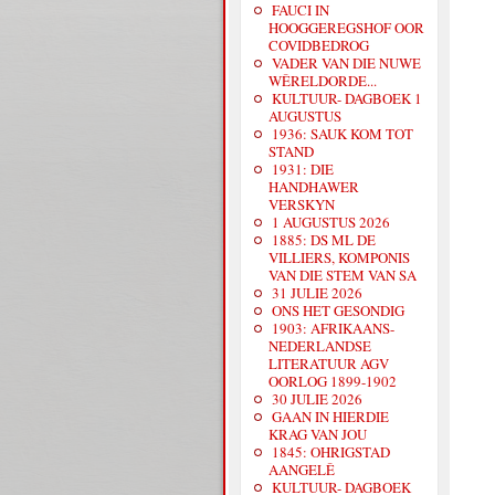
FAUCI IN
HOOGGEREGSHOF OOR
COVIDBEDROG
VADER VAN DIE NUWE
WÊRELDORDE...
KULTUUR- DAGBOEK 1
AUGUSTUS
1936: SAUK KOM TOT
STAND
1931: DIE
HANDHAWER
VERSKYN
1 AUGUSTUS 2026
1885: DS ML DE
VILLIERS, KOMPONIS
VAN DIE STEM VAN SA
31 JULIE 2026
ONS HET GESONDIG
1903: AFRIKAANS-
NEDERLANDSE
LITERATUUR AGV
OORLOG 1899-1902
30 JULIE 2026
GAAN IN HIERDIE
KRAG VAN JOU
1845: OHRIGSTAD
AANGELÊ
KULTUUR- DAGBOEK