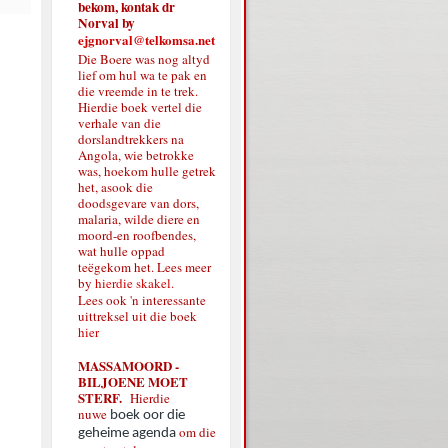
bekom, kontak dr
Norval by
ejgnorval@telkomsa.net
Die Boere was nog altyd
lief om hul wa te pak en
die vreemde in te trek.
Hierdie boek vertel die
verhale van die
dorslandtrekkers na
Angola, wie betrokke
was, hoekom hulle getrek
het, asook die
doodsgevare van dors,
malaria, wilde diere en
moord-en roofbendes,
wat hulle oppad
teëgekom het. Lees meer
by
hierdie skakel.
Lees ook 'n interessante
uittreksel uit die boek
hier
MASSAMOORD -
BILJOENE MOET
STERF.
Hierdie
nuwe
boek oor die
om die
geheime agenda