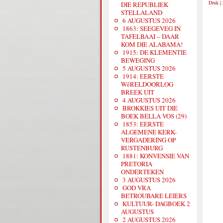
Druk
|
DIE REPUBLIEK
STELLALAND
6 AUGUSTUS 2026
1863: SEEGEVEG IN
TAFELBAAI – DAAR
KOM DIE ALABAMA!
1915: DE KLEMENTIE
BEWEGING
5 AUGUSTUS 2026
1914: EERSTE
WêRELDOORLOG
BREEK UIT
4 AUGUSTUS 2026
BROKKIES UIT DIE
BOEK BELLA VOS (29)
1853: EERSTE
ALGEMENE KERK-
VERGADERING OP
RUSTENBURG
1881: KONVENSIE VAN
PRETORIA
ONDERTEKEN
3 AUGUSTUS 2026
GOD VRA
BETROUBARE LEIERS
KULTUUR- DAGBOEK 2
AUGUSTUS
2 AUGUSTUS 2026