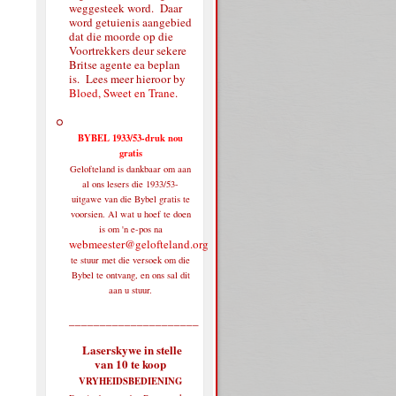
weggesteek word. Daar
word getuienis aangebied
dat die moorde op die
Voortrekkers deur sekere
Britse agente ea beplan
is. Lees meer hieroor by
Bloed, Sweet en Trane
.
BYBEL 1933/53-druk nou
gratis
Gelofteland is dankbaar om aan
al ons lesers die 1933/53-
uitgawe van die Bybel gratis te
voorsien. Al wat u hoef te doen
is om 'n e-pos na
webmeester@gelofteland.org
te stuur met die versoek om die
Bybel te ontvang, en ons sal dit
aan u stuur.
_____________________
Laserskywe in stelle
van 10 te koop
VRYHEIDSBEDIENING