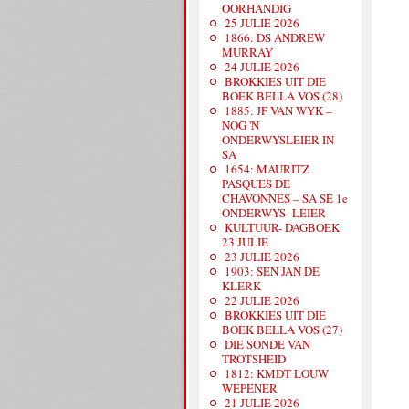
OORHANDIG
25 JULIE 2026
1866: DS ANDREW
MURRAY
24 JULIE 2026
BROKKIES UIT DIE
BOEK BELLA VOS (28)
1885: JF VAN WYK –
NOG 'N
ONDERWYSLEIER IN
SA
1654: MAURITZ
PASQUES DE
CHAVONNES – SA SE 1e
ONDERWYS- LEIER
KULTUUR- DAGBOEK
23 JULIE
23 JULIE 2026
1903: SEN JAN DE
KLERK
22 JULIE 2026
BROKKIES UIT DIE
BOEK BELLA VOS (27)
DIE SONDE VAN
TROTSHEID
1812: KMDT LOUW
WEPENER
21 JULIE 2026