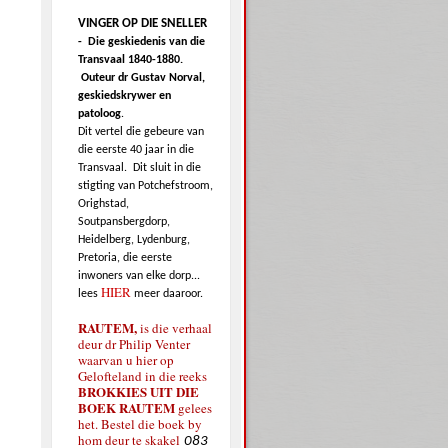
VINGER OP DIE SNELLER
-
Die geskiedenis van die
Transvaal 1840-1880.
Outeur dr Gustav Norval,
geskiedskrywer en
patoloog
.
Dit vertel die gebeure van
die eerste 40 jaar in die
Transvaal.
Dit sluit in die
stigting van Potchefstroom,
Orighstad,
Soutpansbergdorp,
Heidelberg, Lydenburg,
Pretoria, die eerste
inwoners van elke dorp...
HIER
lees
meer daaroor.
RAUTEM,
is die verhaal
deur dr Philip Venter
waarvan u hier op
Gelofteland in die reeks
BROKKIES UIT DIE
BOEK RAUTEM
gelees
het. Bestel die boek by
hom deur te skakel
083