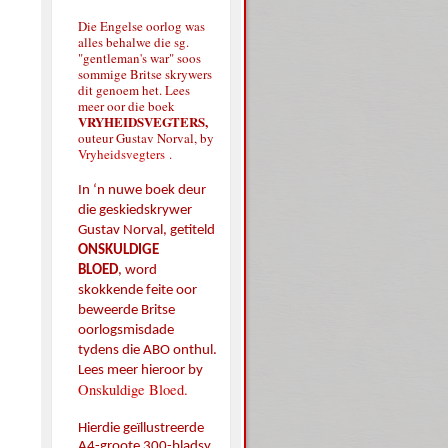
Die Engelse oorlog was
alles behalwe die sg.
"gentleman's war" soos
sommige Britse skrywers
dit genoem het. Lees
meer oor die boek
VRYHEIDSVEGTERS,
outeur Gustav Norval, by
Vryheidsvegters
.
In ‘n nuwe boek deur
die geskiedskrywer
Gustav Norval, getiteld
ONSKULDIGE
BLOED
,
word
skokkende feite oor
beweerde Britse
oorlogsmisdade
tydens die ABO onthul.
Lees meer hieroor by
Onskuldige Bloed.
Hierdie geïllustreerde
A4-groote 300-bladsy