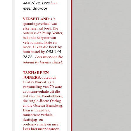
hier
444 7672. Lees
meer daaroor
VERSETLAND
is 'n
spanningsverhaal wat
elke leser sal boei. Die
outeur is dr Philip Venter,
bekende skrywer van
vele romans, fiksie en
meer. U kan die boek by
hom bestel by
083 444
Lees meer oor die
7672.
inhoud by hierdie skakel.
TAKHARE EN
JOINERS,
outeur dr
,
Gustav Norval
is 'n
versameling van 70 ware
avontuurverhale uit die
tyd van die Voortrekkers,
die Anglo-Boere Oorlog
en die Ossewa-Brandwag.
Daar is tragedies,
romantiese verhale,
skattejag- en
oorlogsverhale en meer.
Lees hier meer daaroor.