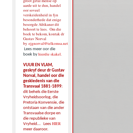
groot getal mense op
aarde uit te dun, handel
oor soveel
verskeidenheid in fyn
besonderhede dat enige
besorgde Afrikaner dit
behoort te lees. Om die
boek te bekom, kontak dr
Gustav Norval
by
ejgnorval@telkomsa.net
Lees meer oor die
hierdie skakel.
boek by
VUUR EN VLAM,
geskryf deur dr Gustav
Norval, handel oor die
geskiedenis van die
Transvaal 1881-1899
:
dit behels die Eerste
Vryheidsoorlog, die
Pretoria Konvensie, die
ontstaan van die ander
Transvaalse dorpe en
die republieke van
HIER
Vryheid... Lees
meer daaroor.