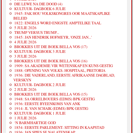
DIE LEWE NA DIE DOOD (4)
KULTUUR- DAGBOEK 6 JULIE
1945: FAK HOU VOLKSKONGRES OOR MAATSKAPLIKE
BELEID
1822: ENGELS WORD ENIGSTE AMPTELIKE TAAL
5 JULIE 2026
TRUMP VERSUS TRUMP...
1845: JAN HENDRIK HOFMEYR, 'ONZE JAN...'
4 JULIE 2026
BROKKIES UIT DIE BOEK BELLA VOS (17)
KULTUUR- DAGBOEK 3 JULIE
3 JULIE 2026
BROKKIES UIT DIE BOEK BELLA VOS (16)
1909: SA AKADEMIE VIR WETENSKAP EN KUNS GESTIG
1888: OPENING VAN VOLKS- HOSPITAAL, PRETORIA
1936: DIE VADERLAND, EERSTE AFRIKAANSE DAGBLAD,
VERSKYN
KULTUUR- DAGBOEK 2 JULIE
2 JULIE 2026
BROKKIES UIT DIE BOEK BELLA VOS (15)
1948: SA ORRELBOUERS (EDMS) BPK GESTIG
1936: EERSTE BYEENKOMS VAN ANK
1914: JL VAN SCHAIK (EDMS) BPK GESTIG
KULTUUR- DAGBOEK 1 JULIE
1 JULIE 2026
‘N BARMHARTIGE GOD
1854: EERSTE PARLEMENT- SITTING IN KAAPSTAD
1936: JAN SPIES SE NALATENSKAP