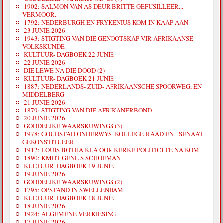
1902: SALMON VAN AS DEUR BRITTE GEFUSILLEER...
VERMOOR.
1792: NEDERBURGH EN FRYKENIUS KOM IN KAAP AAN
23 JUNIE 2026
1943: STIGTING VAN DIE GENOOTSKAP VIR AFRIKAANSE
VOLKSKUNDE
KULTUUR- DAGBOEK 22 JUNIE
22 JUNIE 2026
DIE LEWE NA DIE DOOD (2)
KULTUUR- DAGBOEK 21 JUNIE
1887: NEDERLANDS- ZUID- AFRIKAANSCHE SPOORWEG, EN
MIDDELBERG
21 JUNIE 2026
1879: STIGTING VAN DIE AFRIKANERBOND
20 JUNIE 2026
GODDELIKE WAARSKUWINGS (3)
1978: GOUDSTAD ONDERWYS- KOLLEGE-RAAD EN –SENAAT
GEKONSTITUEER
1912: LOUIS BOTHA KLA OOR KERKE POLITICI TE NA KOM
1890: KMDT-GENL S SCHOEMAN
KULTUUR- DAGBOEK 19 JUNIE
19 JUNIE 2026
GODDELIKE WAARSKUWINGS (2)
1795: OPSTAND IN SWELLENDAM
KULTUUR- DAGBOEK 18 JUNIE
18 JUNIE 2026
1924: ALGEMENE VERKIESING
17 JUNIE 2026