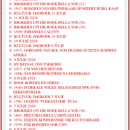
BROKKIES UIT DIE BOEK BELLA VOS (21)
1917: KONGRES VAN HELPMEKAAR OP MIDDELBURG, KAAP
KULTUUR- DAGBOEK 11 JULIE
11 JULIE 2026
BROKKIES UIT DIE BOEK BELLA VOS (20)
BROKKIES UIT DIE BOEK BELLA VOS (19)
1509: JOHANNES CALVYN
KULTUUR- DAGBOEK 10 JULIE
10 JULIE 2026
KULTUUR- DAGBOEK 9 JULIE
1915: OORGAWE VAN KOL VON FRANKE IN DUITS-SUIDWES-
AFRIKA
9 JULIE 2026
HÝ BEPAAL ONS TOEKOMS
1957: CM VAN DEN HEEVER
1908: VAN RENSBURGTREK NA MOMBASSA
8 JULIE 2026
ROOF, ROWERS EN ONREG
1940: FEDERALE VOLKS- BELEGGINGS BPK (FVB)
GEREGISTREER
KULTUUR- DAGBOEK 7 JULIE
1501: OUDSTE "POSKANTOOR" IN SA
7 JULIE 2026
BROKKIES UIT DIE BOEK BELLA VOS (18)
1865: PRETORIA RIFLE CORPS GESTIG
1976: EERSTE KONFERENSIE VIR KULTUURRADE
1939: FAK KONGRES OOR CNO
6 JULIE 2026