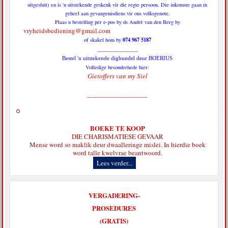
uitgesluit) en is 'n uitstekende geskenk vir die regte persoon. Die inkomste gaan in
geheel aan gevangenisdiens vir ons volksgenote.
Plaas u bestelling per e-pos by ds Andrè van den Berg by
vryheidsbediening@gmail.com
074 967 5187
of skakel hom by
________________
Bestel 'n uitstekende digbundel deur BOERIUS
Volledige besonderhede hier:
Gietoffers van my Siel
_________________
BOEKE TE KOOP
DIE CHARISMATIESE GEVAAR
Mense word so maklik deur dwaalleringe mislei. In hierdie boek
word talle kwelvrae beantwoord.
Lees verder...
VERGADERING-
PROSEDURES
(GRATIS)