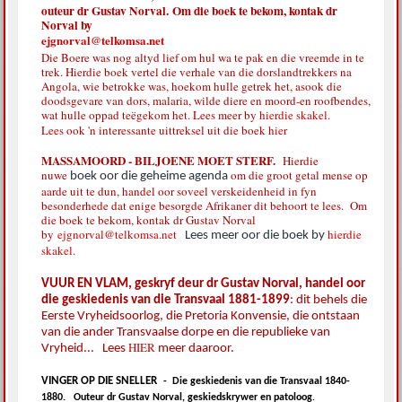
outeur dr Gustav Norval. Om die boek te bekom, kontak dr
Norval by
ejgnorval@telkomsa.net
Die Boere was nog altyd lief om hul wa te pak en die vreemde in te
trek. Hierdie boek vertel die verhale van die dorslandtrekkers na
Angola, wie betrokke was, hoekom hulle getrek het, asook die
doodsgevare van dors, malaria, wilde diere en moord-en roofbendes,
wat hulle oppad teëgekom het. Lees meer by
hierdie skakel.
Lees ook 'n interessante uittreksel uit die boek
hier
MASSAMOORD - BILJOENE MOET STERF.
Hierdie
nuwe
om die groot getal mense op
boek oor die geheime agenda
aarde uit te dun, handel oor soveel verskeidenheid in fyn
besonderhede dat enige besorgde Afrikaner dit behoort te lees. Om
die boek te bekom, kontak dr Gustav Norval
by
ejgnorval@telkomsa.net
hierdie
Lees meer oor die boek by
skakel.
VUUR EN VLAM, geskryf deur dr Gustav Norval, handel oor
die geskiedenis van die Transvaal 1881-1899
: dit behels die
Eerste Vryheidsoorlog, die Pretoria Konvensie, die ontstaan
van die ander Transvaalse dorpe en die republieke van
HIER
Vryheid... Lees
meer daaroor.
VINGER OP DIE SNELLER
-
Die geskiedenis van die Transvaal 1840-
1880.
Outeur dr Gustav Norval, geskiedskrywer en patoloog
.