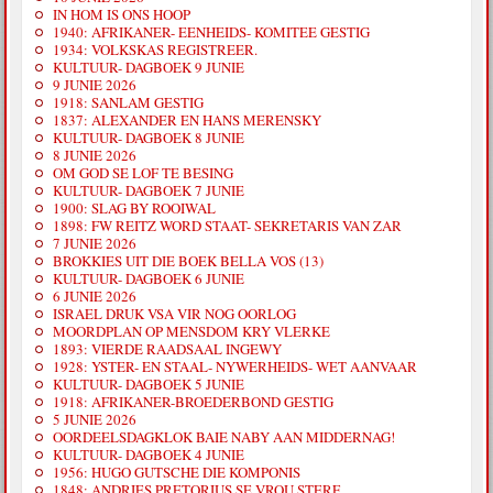
IN HOM IS ONS HOOP
1940: AFRIKANER- EENHEIDS- KOMITEE GESTIG
1934: VOLKSKAS REGISTREER.
KULTUUR- DAGBOEK 9 JUNIE
9 JUNIE 2026
1918: SANLAM GESTIG
1837: ALEXANDER EN HANS MERENSKY
KULTUUR- DAGBOEK 8 JUNIE
8 JUNIE 2026
OM GOD SE LOF TE BESING
KULTUUR- DAGBOEK 7 JUNIE
1900: SLAG BY ROOIWAL
1898: FW REITZ WORD STAAT- SEKRETARIS VAN ZAR
7 JUNIE 2026
BROKKIES UIT DIE BOEK BELLA VOS (13)
KULTUUR- DAGBOEK 6 JUNIE
6 JUNIE 2026
ISRAEL DRUK VSA VIR NOG OORLOG
MOORDPLAN OP MENSDOM KRY VLERKE
1893: VIERDE RAADSAAL INGEWY
1928: YSTER- EN STAAL- NYWERHEIDS- WET AANVAAR
KULTUUR- DAGBOEK 5 JUNIE
1918: AFRIKANER-BROEDERBOND GESTIG
5 JUNIE 2026
OORDEELSDAGKLOK BAIE NABY AAN MIDDERNAG!
KULTUUR- DAGBOEK 4 JUNIE
1956: HUGO GUTSCHE DIE KOMPONIS
1848: ANDRIES PRETORIUS SE VROU STERF