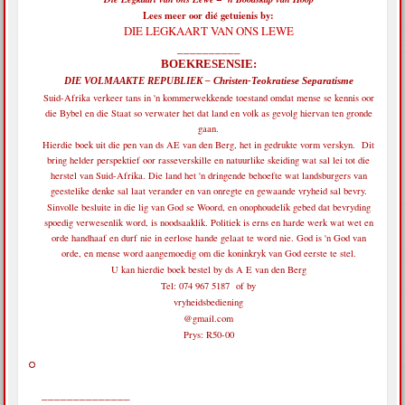
Lees meer oor dié getuienis by:
DIE LEGKAART VAN ONS LEWE
__________
BOEKRESENSIE:
DIE VOLMAAKTE REPUBLIEK – Christen-Teokratiese Separatisme
Suid-Afrika verkeer tans in 'n kommerwekkende toestand omdat mense se kennis oor
die Bybel en die Staat so verwater het dat land en volk as gevolg hiervan ten gronde
gaan.
Hierdie boek uit die pen van ds AE van den Berg, het in gedrukte vorm verskyn. Dit
bring helder perspektief oor rasseverskille en natuurlike skeiding wat sal lei tot die
herstel van Suid-Afrika. Die land het 'n dringende behoefte wat landsburgers van
geestelike denke sal laat verander en van onregte en gewaande vryheid sal bevry.
Sinvolle besluite in die lig van God se Woord, en onophoudelik gebed dat bevryding
spoedig verwesenlik word, is noodsaaklik. Politiek is erns en harde werk wat wet en
orde handhaaf en durf nie in eerlose hande gelaat te word nie. God is 'n God van
orde, en mense word aangemoedig om die koninkryk van God eerste te stel.
U kan hierdie boek bestel by ds A E van den Berg
Tel: 074 967 5187 of by
vryheidsbediening
@gmail.com
Prys: R50-00
______________