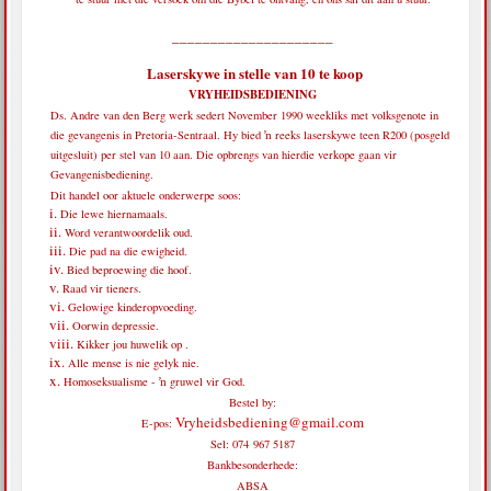
_____________________
Laserskywe in stelle van 10 te koop
VRYHEIDSBEDIENING
Ds. Andre van den Berg werk sedert November 1990 weekliks met volksgenote in
die gevangenis in Pretoria-Sentraal. Hy bied ŉ reeks laserskywe teen R200 (posgeld
uitgesluit) per stel van 10 aan. Die opbrengs van hierdie verkope gaan vir
Gevangenisbediening.
Dit handel oor aktuele onderwerpe soos:
Die lewe hiernamaals.
Word verantwoordelik oud.
Die pad na die ewigheid.
Bied beproewing die hoof.
Raad vir tieners.
Gelowige kinderopvoeding.
Oorwin depressie.
Kikker jou huwelik op .
Alle mense is nie gelyk nie.
Homoseksualisme - ŉ gruwel vir God.
Bestel by:
Vryheidsbediening@gmail.com
E-pos:
Sel: 074 967 5187
Bankbesonderhede:
ABSA