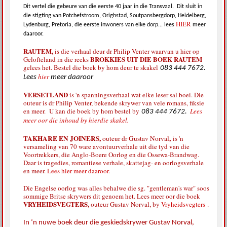
Dit vertel die gebeure van die eerste 40 jaar in die Transvaal.
Dit sluit in
die stigting van Potchefstroom, Orighstad, Soutpansbergdorp, Heidelberg,
HIER
Lydenburg, Pretoria, die eerste inwoners van elke dorp... lees
meer
daaroor.
RAUTEM,
is die verhaal deur dr Philip Venter waarvan u hier op
BROKKIES UIT DIE BOEK RAUTEM
Gelofteland in die reeks
gelees het. Bestel die boek by hom deur te skakel
083 444 7672.
hier
Lees
meer daaroor
VERSETLAND
is 'n spanningsverhaal wat elke leser sal boei. Die
outeur is dr Philip Venter, bekende skrywer van vele romans, fiksie
en meer. U kan die boek by hom bestel by
Lees
083 444 7672.
meer oor die inhoud by hierdie skakel.
TAKHARE EN JOINERS,
,
outeur dr Gustav Norval
is 'n
versameling van 70 ware avontuurverhale uit die tyd van die
Voortrekkers, die Anglo-Boere Oorlog en die Ossewa-Brandwag.
Daar is tragedies, romantiese verhale, skattejag- en oorlogsverhale
en meer.
Lees hier meer daaroor.
Die Engelse oorlog was alles behalwe die sg. "gentleman's war" soos
sommige Britse skrywers dit genoem het. Lees meer oor die boek
VRYHEIDSVEGTERS,
outeur Gustav Norval, by
Vryheidsvegters
.
In ‘n nuwe boek deur die geskiedskrywer Gustav Norval,