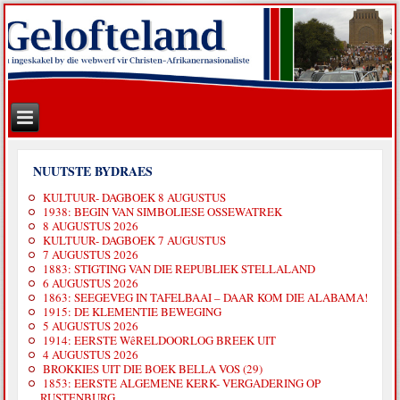
NUUTSTE BYDRAES
KULTUUR- DAGBOEK 8 AUGUSTUS
1938: BEGIN VAN SIMBOLIESE OSSEWATREK
8 AUGUSTUS 2026
KULTUUR- DAGBOEK 7 AUGUSTUS
7 AUGUSTUS 2026
1883: STIGTING VAN DIE REPUBLIEK STELLALAND
6 AUGUSTUS 2026
1863: SEEGEVEG IN TAFELBAAI – DAAR KOM DIE ALABAMA!
1915: DE KLEMENTIE BEWEGING
5 AUGUSTUS 2026
1914: EERSTE WêRELDOORLOG BREEK UIT
4 AUGUSTUS 2026
BROKKIES UIT DIE BOEK BELLA VOS (29)
1853: EERSTE ALGEMENE KERK- VERGADERING OP
RUSTENBURG