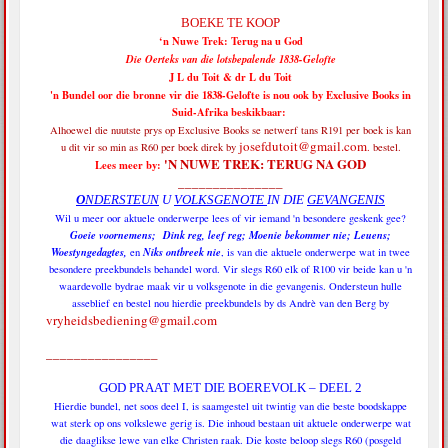
BOEKE TE KOOP
‘n Nuwe Trek: Terug na u God
Die Oerteks van die lotsbepalende 1838-Gelofte
J L du Toit & dr L du Toit
'n Bundel oor die bronne vir die 1838-Gelofte is nou ook by Exclusive Books in
Suid-Afrika beskikbaar:
Alhoewel die nuutste prys op Exclusive Books se netwerf tans R191 per boek is
kan
josefdutoit@gmail.com
u dit vir so min as R60 per boek direk by
. bestel.
'N NUWE TREK: TERUG NA GOD
Lees meer by:
_______________
O
NDERSTEUN
U
VOLKSGENOTE
IN DIE
GEVANGENIS
Wil u meer oor aktuele onderwerpe lees of vir iemand 'n besondere geskenk gee?
Goeie voornemens; Dink reg, leef reg; Moenie bekommer nie; Leuens;
Woestyngedagtes,
Niks ontbreek nie
en
, is van die aktuele onderwerpe wat in twee
besondere preekbundels behandel word. Vir slegs R60 elk of R100 vir beide kan u 'n
waardevolle bydrae maak vir u volksgenote in die gevangenis. Ondersteun hulle
asseblief en bestel nou hierdie preekbundels by ds Andrè van den Berg by
vryheidsbediening@gmail.com
________________
GOD PRAAT MET DIE BOEREVOLK – DEEL 2
Hierdie bundel, net soos deel I, is saamgestel uit twintig van die beste boodskappe
wat sterk op ons volkslewe gerig is. Die inhoud bestaan uit aktuele onderwerpe wat
die daaglikse lewe van elke Christen raak. Die koste beloop slegs R60 (posgeld