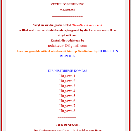
VRYHEIDSBEDIENING
9062088855
_______________
Skryf in vir die
gratis
e-blad
OORSIG EN REPLIEK
'n Blad wat dmv verduidelikende agtergrond by die kern van ons volk se
stryd uitkom.
Kontak die redakteur by
redakteur48@gmail.com
OORSIG EN
Lees ons gereelde uittreksels daaruit hier op Gelofteland by
REPLIEK
__________
DIE HISTORIESE KOMPAS
Uitgawe 1
Uitgawe 2
Uitgawe 3
Uitgawe 4
Uitgawe 5
Uitgawe 6
Uitgawe 7
Uitgawe 8
_________
BOEKRESENSIE:
Die Legkaart van ons Lewe – ‘n Boodskap van Hoop