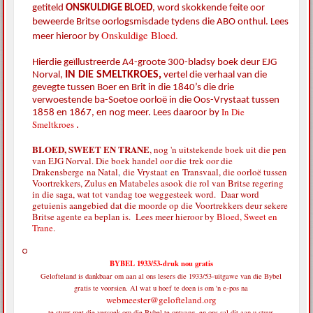
getiteld
ONSKULDIGE BLOED
,
word skokkende feite oor
beweerde Britse oorlogsmisdade tydens die ABO onthul. Lees
Onskuldige Bloed.
meer hieroor by
Hierdie geïllustreerde A4-groote 300-bladsy boek deur EJG
IN DIE SMELTKROES,
Norval,
vertel die verhaal van die
gevegte tussen Boer en Brit in die 1840’s die drie
verwoestende ba-Soetoe oorloë in die Oos-Vrystaat tussen
In Die
1858 en 1867, en nog meer. Lees daaroor by
Smeltkroes
.
BLOED, SWEET EN TRANE
, nog 'n uitstekende boek uit die pen
van EJG Norval. Die boek handel oor die
trek oor die
Drakensberge
na Natal
,
die Vrystaa
t
en
Transvaal, die oorloë tussen
Voortrekkers, Zulus en Matabeles asook die rol van Britse regering
in die saga, wat tot vandag toe weggesteek word. Daar word
getuienis aangebied dat die moorde op die Voortrekkers deur sekere
Britse agente ea beplan is. Lees meer hieroor by
Bloed, Sweet en
Trane
.
BYBEL 1933/53-druk nou gratis
Gelofteland is dankbaar om aan al ons lesers die 1933/53-uitgawe van die Bybel
gratis te voorsien. Al wat u hoef te doen is om 'n e-pos na
webmeester@gelofteland.org
te stuur met die versoek om die Bybel te ontvang, en ons sal dit aan u stuur.