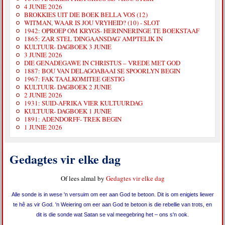
4 JUNIE 2026
BROKKIES UIT DIE BOEK BELLA VOS (12)
WITMAN, WAAR IS JOU VRYHEID? (10) - SLOT
1942: OPROEP OM KRYGS- HERINNERINGE TE BOEKSTAAF
1865: ZAR STEL 'DINGAANSDAG' AMPTELIK IN
KULTUUR- DAGBOEK 3 JUNIE
3 JUNIE 2026
DIE GENADEGAWE IN CHRISTUS – VREDE MET GOD
1887: BOU VAN DELAGOABAAI SE SPOORLYN BEGIN
1967: FAK TAALKOMITEE GESTIG
KULTUUR- DAGBOEK 2 JUNIE
2 JUNIE 2026
1931: SUID-AFRIKA VIER KULTUURDAG
KULTUUR- DAGBOEK 1 JUNIE
1891: ADENDORFF- TREK BEGIN
1 JUNIE 2026
Gedagtes vir elke dag
Of lees almal by
Gedagtes vir elke dag
Alle sonde is in wese 'n versuim om eer aan God te betoon. Dit is om enigiets liewer
te hê as vir God. 'n Weiering om eer aan God te betoon is die rebellie van trots, en
dit is die sonde wat Satan se val meegebring het – ons s'n ook.