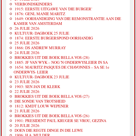
VERBONDSKINDERS
1915: EERSTE UITGAWE VAN 'DIE BURGER'
1876: GENL MANIE MARITZ
1649: OORHANDIGING VAN DIE REMONSTRANTIE AAN DIE
KAMER VAN AMSTERDAM
26 JULIE 2026
KULTUUR- DAGBOEK 25 JULIE
1874: EERSTE BURGERSPOND OORHANDIG
25 JULIE 2026
1866: DS ANDREW MURRAY
24 JULIE 2026
BROKKIES UIT DIE BOEK BELLA VOS (28)
1885: JF VAN WYK – NOG 'N ONDERWYSLEIER IN SA
1654: MAURITZ PASQUES DE CHAVONNES – SA SE 1e
ONDERWYS- LEIER
KULTUUR- DAGBOEK 23 JULIE
23 JULIE 2026
1903: SEN JAN DE KLERK
22 JULIE 2026
BROKKIES UIT DIE BOEK BELLA VOS (27)
DIE SONDE VAN TROTSHEID
1812: KMDT LOUW WEPENER
21 JULIE 2026
BROKKIES UIT DIE BOEK BELLA VOS (26)
1901: PRESIDENT PAUL KRUGER SE VROU, GEZINA
20 JULIE 2026
DOEN DIE REGTE DINGE IN DIE LEWE
1906: H.A. MULDER