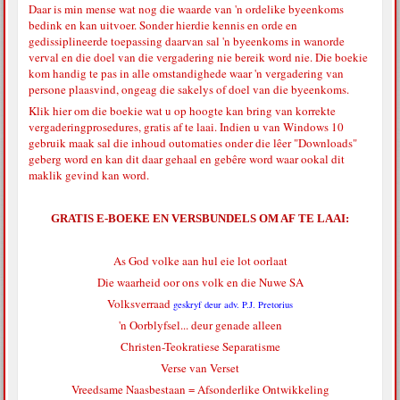
Daar is min mense wat nog die waarde van 'n ordelike byeenkoms
bedink en kan uitvoer. Sonder hierdie kennis en orde en
gedissiplineerde toepassing daarvan sal 'n byeenkoms in wanorde
verval en die doel van die vergadering nie bereik word nie. Die boekie
kom handig te pas in alle omstandighede waar 'n vergadering van
persone plaasvind, ongeag die sakelys of doel van die byeenkoms.
Klik hier
om die boekie wat u op hoogte kan bring van korrekte
vergaderingprosedures, gratis af te laai. Indien u van Windows 10
gebruik maak sal die inhoud outomaties onder die lêer "Downloads"
geberg word en kan dit daar gehaal en gebêre word waar ookal dit
maklik gevind kan word.
GRATIS E-BOEKE EN VERSBUNDELS OM AF TE LAAI:
As God volke aan hul eie lot oorlaat
Die waarheid oor ons volk en die Nuwe SA
Volksverraad
geskryf deur adv. P.J. Pretorius
'n Oorblyfsel... deur genade alleen
Christen-Teokratiese Separatisme
Verse van Verset
Vreedsame Naasbestaan = Afsonderlike Ontwikkeling