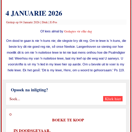
4 JANUARIE 2026
Geskep op 04 Januarie 2026
|
Druk
|
E-Pos
Gedagtes vir elke dag
Of lees almal by
Om dood te gaan is nie 'n kuns nie; die slegste kry dit reg. Om te lewe is 'n kuns, die
beste kry dit nie goed reg nie, sê onse Neelsie. Langenhoven se siening oor hoe
moeilik dit is om nie 'n nuttelose lewe te lei nie laat mens onthou hoe die Psalmdigter
bid: Weerhou my van 'n nuttelose lewe, laat my leef op die weg wat U aanwys. U
voorskrifte is vir my 'n lied in my lewe hier op aarde. Om u bevele uit te voer is my
hele lewe. Ek het gesê: 'Dit is my lewe, Here, om u woord te gehoorsaam.' Ps 119.
Opsoek na inligting?
BOEKE TE KOOP
IN DOODSGEVAAR,