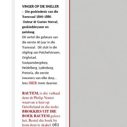
VINGER OP DIE SNELLER
-
Die geskiedenis van die
Transvaal 1840-1880.
Outeur dr Gustav Norval,
geskiedskrywer en
patoloog
.
Dit vertel die gebeure van
die eerste 40 jaar in die
Transvaal.
Dit sluit in die
stigting van Potchefstroom,
Orighstad,
Soutpansbergdorp,
Heidelberg, Lydenburg,
Pretoria, die eerste
inwoners van elke dorp...
HIER
lees
meer daaroor.
RAUTEM,
is die verhaal
deur dr Philip Venter
waarvan u hier op
Gelofteland in die reeks
BROKKIES UIT DIE
BOEK RAUTEM
gelees
het. Bestel die boek by
hom deur te skakel
083