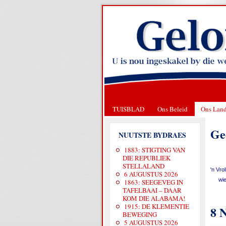
TUISBLAD
Ons Beleid
Ons Lan
Ge
NUUTSTE BYDRAES
1883: STIGTING VAN
DIE REPUBLIEK
STELLALAND
'n Vro
6 AUGUSTUS 2026
wie
1863: SEEGEVEG IN
TAFELBAAI – DAAR
KOM DIE ALABAMA!
1915: DE KLEMENTIE
8 
BEWEGING
5 AUGUSTUS 2026