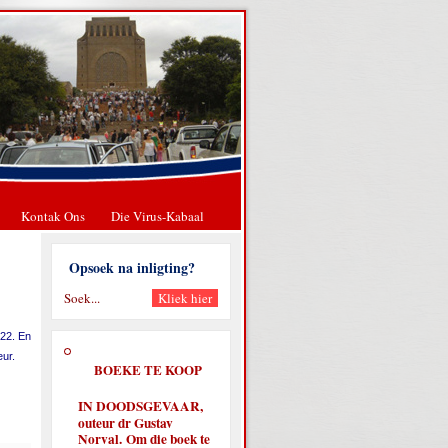
Kontak Ons
Die Virus-Kabaal
Opsoek na inligting?
:22. En
eur.
BOEKE TE KOOP
IN DOODSGEVAAR,
outeur dr Gustav
Norval. Om die boek te