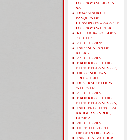
ONDERWYSLEIER IN
SA
1654: MAURITZ
PASQUES DE
CHAVONNES – SA SE 1e
ONDERWYS- LEIER
KULTUUR- DAGBOEK
23 JULIE
23 JULIE 2026
1903: SEN JAN DE
KLERK
22 JULIE 2026
BROKKIES UIT DIE
BOEK BELLA VOS (27)
DIE SONDE VAN
TROTSHEID
1812: KMDT LOUW
WEPENER
21 JULIE 2026
BROKKIES UIT DIE
BOEK BELLA VOS (26)
1901: PRESIDENT PAUL
KRUGER SE VROU,
GEZINA
20 JULIE 2026
DOEN DIE REGTE
DINGE IN DIE LEWE
1906: H.A. MULDER