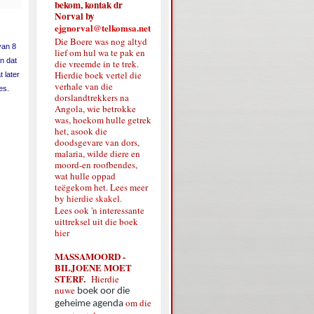
bekom, kontak dr
Norval by
ejgnorval@telkomsa.net
Die Boere was nog altyd
van 8
lief om hul wa te pak en
n dat
die vreemde in te trek.
Hierdie boek vertel die
 later
verhale van die
es.
dorslandtrekkers na
Angola, wie betrokke
was, hoekom hulle getrek
het, asook die
doodsgevare van dors,
malaria, wilde diere en
moord-en roofbendes,
wat hulle oppad
teëgekom het. Lees meer
by
hierdie skakel.
Lees ook 'n interessante
uittreksel uit die boek
hier
MASSAMOORD -
BILJOENE MOET
STERF.
Hierdie
nuwe
boek oor die
om die
geheime agenda