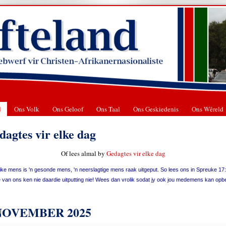
d
Ons Volk
Ons Geloof
Ons Taal
Ons Geskiedenis
Ons Wêreld
dagtes vir elke dag
Of lees almal by
Gedagtes vir elke dag
like mens is 'n gesonde mens, 'n neerslagtige mens raak uitgeput. So lees ons in Spreuke 17
 van ons ken nie daardie uitputting nie! Wees dan vrolik sodat jy ook jou medemens kan opb
NOVEMBER 2025