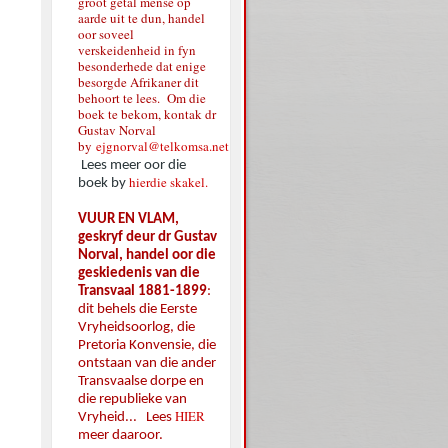
groot getal mense op
aarde uit te dun, handel
oor soveel
verskeidenheid in fyn
besonderhede dat enige
besorgde Afrikaner dit
behoort te lees. Om die
boek te bekom, kontak dr
Gustav Norval
by
ejgnorval@telkomsa.net
Lees meer oor die
hierdie skakel.
boek by
VUUR EN VLAM,
geskryf deur dr Gustav
Norval, handel oor die
geskiedenis van die
Transvaal 1881-1899
:
dit behels die Eerste
Vryheidsoorlog, die
Pretoria Konvensie, die
ontstaan van die ander
Transvaalse dorpe en
die republieke van
HIER
Vryheid... Lees
meer daaroor.