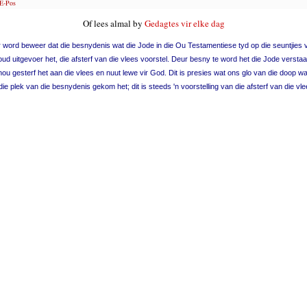
E-Pos
Of lees almal by
Gedagtes vir elke dag
 word beweer dat die besnydenis wat die Jode in die Ou Testamentiese tyd op die seuntjies 
oud uitgevoer het, die afsterf van die vlees voorstel. Deur besny te word het die Jode verstaa
 nou gesterf het aan die vlees en nuut lewe vir God. Dit is presies wat ons glo van die doop wat
 die plek van die besnydenis gekom het; dit is steeds 'n voorstelling van die afsterf van die vle