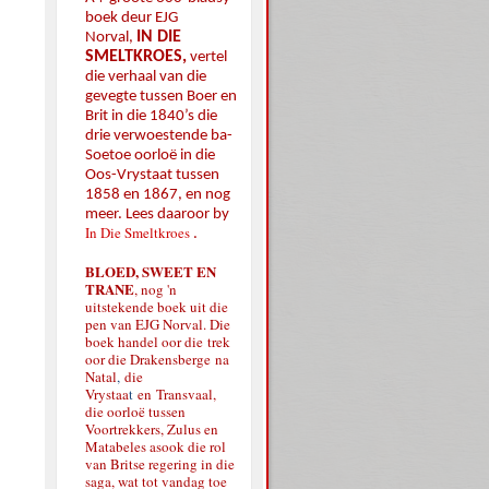
boek deur EJG
IN DIE
Norval,
SMELTKROES,
vertel
die verhaal van die
gevegte tussen Boer en
Brit in die 1840’s die
drie verwoestende ba-
Soetoe oorloë in die
Oos-Vrystaat tussen
1858 en 1867, en nog
meer. Lees daaroor by
In Die Smeltkroes
.
BLOED, SWEET EN
TRANE
, nog 'n
uitstekende boek uit die
pen van EJG Norval. Die
boek handel oor die
trek
oor die Drakensberge
na
Natal
,
die
Vrystaa
t
en
Transvaal,
die oorloë tussen
Voortrekkers, Zulus en
Matabeles asook die rol
van Britse regering in die
saga, wat tot vandag toe