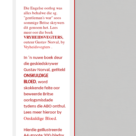
Die Engelse oorlog was
alles behalwe die sg.
"gentleman's war" soos
sommige Britse skrywers
dit genoem het. Lees
meer oor die boek
VRYHEIDSVEGTERS,
outeur Gustav Norval, by
Vryheidsvegters
.
In ‘n nuwe boek deur
die geskiedskrywer
Gustav Norval, getiteld
ONSKULDIGE
BLOED
,
word
skokkende feite oor
beweerde Britse
oorlogsmisdade
tydens die ABO onthul.
Lees meer hieroor by
Onskuldige Bloed.
Hierdie geïllustreerde
A4-groote 300-bladsy