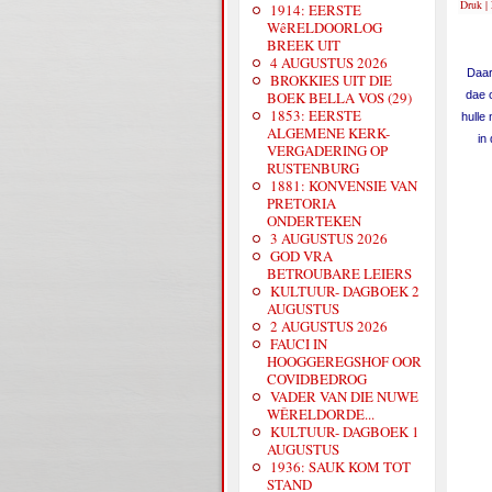
Druk
|
1914: EERSTE
WêRELDOORLOG
BREEK UIT
4 AUGUSTUS 2026
Daar
BROKKIES UIT DIE
BOEK BELLA VOS (29)
dae 
1853: EERSTE
hulle
ALGEMENE KERK-
in
VERGADERING OP
RUSTENBURG
1881: KONVENSIE VAN
PRETORIA
ONDERTEKEN
3 AUGUSTUS 2026
GOD VRA
BETROUBARE LEIERS
KULTUUR- DAGBOEK 2
AUGUSTUS
2 AUGUSTUS 2026
FAUCI IN
HOOGGEREGSHOF OOR
COVIDBEDROG
VADER VAN DIE NUWE
WÊRELDORDE...
KULTUUR- DAGBOEK 1
AUGUSTUS
1936: SAUK KOM TOT
STAND