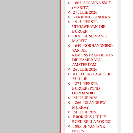
1863: SUSANNA SMIT
(MARITZ)
27 JULIE 2026
VERBONDSKINDERS
1915: EERSTE
UITGAWE VAN 'DIE
BURGER'
1876: GENL MANIE
MARITZ
1649: OORHANDIGING
VAN DIE
REMONSTRANTIE AAN
DIE KAMER VAN
AMSTERDAM
26 JULIE 2026
KULTUUR- DAGBOEK
25 JULIE
1874: EERSTE
BURGERSPOND
OORHANDIG
25 JULIE 2026
1866: DS ANDREW
MURRAY
24 JULIE 2026
BROKKIES UIT DIE
BOEK BELLA VOS (28)
1885: JF VAN WYK –
NOG 'N