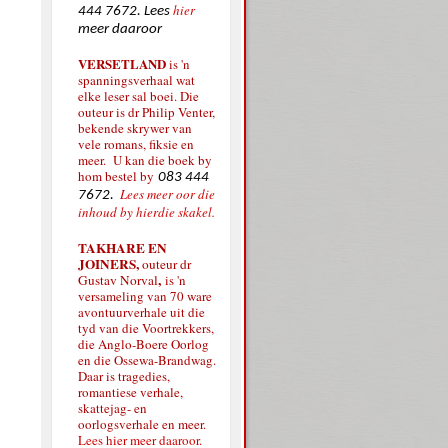
hier
444 7672. Lees
meer daaroor
VERSETLAND
is 'n
spanningsverhaal wat
elke leser sal boei. Die
outeur is dr Philip Venter,
bekende skrywer van
vele romans, fiksie en
meer. U kan die boek by
hom bestel by
083 444
Lees meer oor die
7672.
inhoud by hierdie skakel.
TAKHARE EN
JOINERS,
outeur dr
,
Gustav Norval
is 'n
versameling van 70 ware
avontuurverhale uit die
tyd van die Voortrekkers,
die Anglo-Boere Oorlog
en die Ossewa-Brandwag.
Daar is tragedies,
romantiese verhale,
skattejag- en
oorlogsverhale en meer.
Lees hier meer daaroor.