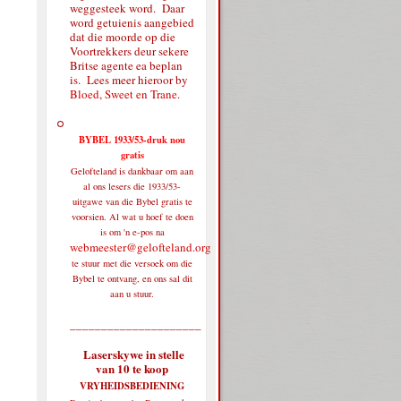
weggesteek word. Daar
word getuienis aangebied
dat die moorde op die
Voortrekkers deur sekere
Britse agente ea beplan
is. Lees meer hieroor by
Bloed, Sweet en Trane
.
BYBEL 1933/53-druk nou
gratis
Gelofteland is dankbaar om aan
al ons lesers die 1933/53-
uitgawe van die Bybel gratis te
voorsien. Al wat u hoef te doen
is om 'n e-pos na
webmeester@gelofteland.org
te stuur met die versoek om die
Bybel te ontvang, en ons sal dit
aan u stuur.
_____________________
Laserskywe in stelle
van 10 te koop
VRYHEIDSBEDIENING