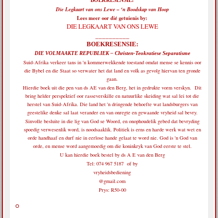
BOEKRESENSIE:
Die Legkaart van ons Lewe – ‘n Boodskap van Hoop
Lees meer oor dié getuienis by:
DIE LEGKAART VAN ONS LEWE
__________
BOEKRESENSIE:
DIE VOLMAAKTE REPUBLIEK – Christen-Teokratiese Separatisme
Suid-Afrika verkeer tans in 'n kommerwekkende toestand omdat mense se kennis oor
die Bybel en die Staat so verwater het dat land en volk as gevolg hiervan ten gronde
gaan.
Hierdie boek uit die pen van ds AE van den Berg, het in gedrukte vorm verskyn. Dit
bring helder perspektief oor rasseverskille en natuurlike skeiding wat sal lei tot die
herstel van Suid-Afrika. Die land het 'n dringende behoefte wat landsburgers van
geestelike denke sal laat verander en van onregte en gewaande vryheid sal bevry.
Sinvolle besluite in die lig van God se Woord, en onophoudelik gebed dat bevryding
spoedig verwesenlik word, is noodsaaklik. Politiek is erns en harde werk wat wet en
orde handhaaf en durf nie in eerlose hande gelaat te word nie. God is 'n God van
orde, en mense word aangemoedig om die koninkryk van God eerste te stel.
U kan hierdie boek bestel by ds A E van den Berg
Tel: 074 967 5187 of by
vryheidsbediening
@gmail.com
Prys: R50-00