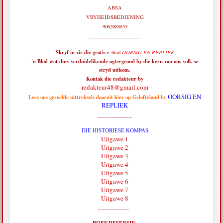
ABSA
VRYHEIDSBEDIENING
9062088855
_______________
Skryf in vir die
gratis
e-blad
OORSIG EN REPLIEK
'n Blad wat dmv verduidelikende agtergrond by die kern van ons volk se
stryd uitkom.
Kontak die redakteur by
redakteur48@gmail.com
OORSIG EN
Lees ons gereelde uittreksels daaruit hier op Gelofteland by
REPLIEK
__________
DIE HISTORIESE KOMPAS
Uitgawe 1
Uitgawe 2
Uitgawe 3
Uitgawe 4
Uitgawe 5
Uitgawe 6
Uitgawe 7
Uitgawe 8
_________