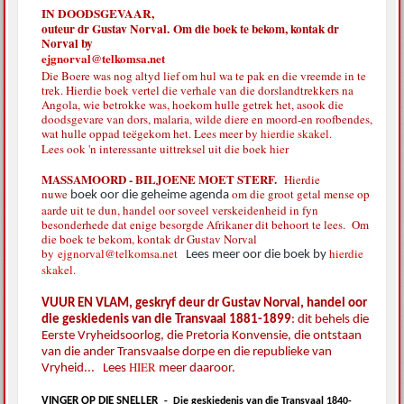
IN DOODSGEVAAR,
outeur dr Gustav Norval. Om die boek te bekom, kontak dr
Norval by
ejgnorval@telkomsa.net
Die Boere was nog altyd lief om hul wa te pak en die vreemde in te
trek. Hierdie boek vertel die verhale van die dorslandtrekkers na
Angola, wie betrokke was, hoekom hulle getrek het, asook die
doodsgevare van dors, malaria, wilde diere en moord-en roofbendes,
wat hulle oppad teëgekom het. Lees meer by
hierdie skakel.
Lees ook 'n interessante uittreksel uit die boek
hier
MASSAMOORD - BILJOENE MOET STERF.
Hierdie
nuwe
om die groot getal mense op
boek oor die geheime agenda
aarde uit te dun, handel oor soveel verskeidenheid in fyn
besonderhede dat enige besorgde Afrikaner dit behoort te lees. Om
die boek te bekom, kontak dr Gustav Norval
by
ejgnorval@telkomsa.net
hierdie
Lees meer oor die boek by
skakel.
VUUR EN VLAM, geskryf deur dr Gustav Norval, handel oor
die geskiedenis van die Transvaal 1881-1899
: dit behels die
Eerste Vryheidsoorlog, die Pretoria Konvensie, die ontstaan
van die ander Transvaalse dorpe en die republieke van
HIER
Vryheid... Lees
meer daaroor.
VINGER OP DIE SNELLER
-
Die geskiedenis van die Transvaal 1840-