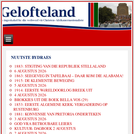
NUUTSTE BYDRAES
1883: STIGTING VAN DIE REPUBLIEK STELLALAND
6 AUGUSTUS 2026
1863: SEEGEVEG IN TAFELBAAI – DAAR KOM DIE ALABAMA!
1915: DE KLEMENTIE BEWEGING
5 AUGUSTUS 2026
1914: EERSTE WêRELDOORLOG BREEK UIT
4 AUGUSTUS 2026
BROKKIES UIT DIE BOEK BELLA VOS (29)
1853: EERSTE ALGEMENE KERK- VERGADERING OP
RUSTENBURG
1881: KONVENSIE VAN PRETORIA ONDERTEKEN
3 AUGUSTUS 2026
GOD VRA BETROUBARE LEIERS
KULTUUR- DAGBOEK 2 AUGUSTUS
2 AUGUSTUS 2026