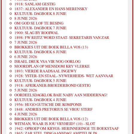
1918: SANLAM GESTIG
1837: ALEXANDER EN HANS MERENSKY
KULTUUR- DAGBOEK 8 JUNIE
8 JUNIE 2026
OM GOD SE LOF TE BESING
KULTUUR- DAGBOEK 7 JUNIE
1900: SLAG BY ROOIWAL
1898: FW REITZ WORD STAAT- SEKRETARIS VAN ZAR
7 JUNIE 2026
BROKKIES UIT DIE BOEK BELLA VOS (13)
KULTUUR- DAGBOEK 6 JUNIE
6 JUNIE 2026
ISRAEL DRUK VSA VIR NOG OORLOG
MOORDPLAN OP MENSDOM KRY VLERKE
1893: VIERDE RAADSAAL INGEWY
1928: YSTER- EN STAAL- NYWERHEIDS- WET AANVAAR
KULTUUR- DAGBOEK 5 JUNIE
1918: AFRIKANER-BROEDERBOND GESTIG
5 JUNIE 2026
OORDEELSDAGKLOK BAIE NABY AAN MIDDERNAG!
KULTUUR- DAGBOEK 4 JUNIE
1956: HUGO GUTSCHE DIE KOMPONIS
1848: ANDRIES PRETORIUS SE VROU STERF
4 JUNIE 2026
BROKKIES UIT DIE BOEK BELLA VOS (12)
WITMAN, WAAR IS JOU VRYHEID? (10) - SLOT
1942: OPROEP OM KRYGS- HERINNERINGE TE BOEKSTAAF
1865: ZAR STEL 'DINGAANSDAG' AMPTELIK IN