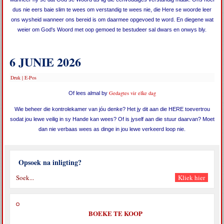
dus nie eers baie slim te wees om verstandig te wees nie, die Here se woorde leer
ons wysheid wanneer ons bereid is om daarmee opgevoed te word. En diegene wat
weier om God's Woord met oop gemoed te bestudeer sal dwars en onwys bly.
6 JUNIE 2026
Druk
|
E-Pos
Gedagtes vir elke dag
Of lees almal by
Wie beheer die kontrolekamer van jóu denke? Het jy dit aan die HERE toevertrou
sodat jou lewe veilig in sy Hande kan wees? Of is jyself aan die stuur daarvan? Moet
dan nie verbaas wees as dinge in jou lewe verkeerd loop nie.
Opsoek na inligting?
BOEKE TE KOOP