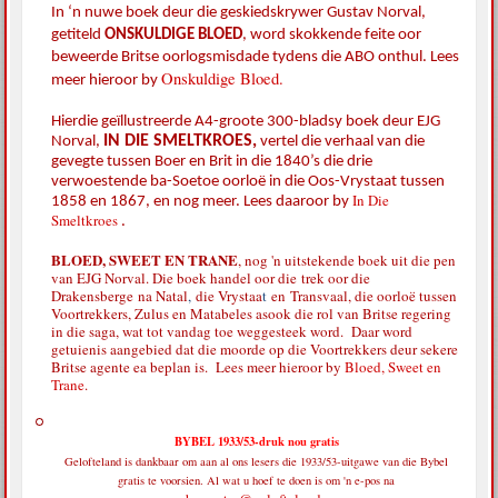
In ‘n nuwe boek deur die geskiedskrywer Gustav Norval,
getiteld
ONSKULDIGE BLOED
,
word skokkende feite oor
beweerde Britse oorlogsmisdade tydens die ABO onthul. Lees
Onskuldige Bloed.
meer hieroor by
Hierdie geïllustreerde A4-groote 300-bladsy boek deur EJG
IN DIE SMELTKROES,
Norval,
vertel die verhaal van die
gevegte tussen Boer en Brit in die 1840’s die drie
verwoestende ba-Soetoe oorloë in die Oos-Vrystaat tussen
In Die
1858 en 1867, en nog meer. Lees daaroor by
Smeltkroes
.
BLOED, SWEET EN TRANE
, nog 'n uitstekende boek uit die pen
van EJG Norval. Die boek handel oor die
trek oor die
Drakensberge
na Natal
,
die Vrystaa
t
en
Transvaal, die oorloë tussen
Voortrekkers, Zulus en Matabeles asook die rol van Britse regering
in die saga, wat tot vandag toe weggesteek word. Daar word
getuienis aangebied dat die moorde op die Voortrekkers deur sekere
Britse agente ea beplan is. Lees meer hieroor by
Bloed, Sweet en
Trane
.
BYBEL 1933/53-druk nou gratis
Gelofteland is dankbaar om aan al ons lesers die 1933/53-uitgawe van die Bybel
gratis te voorsien. Al wat u hoef te doen is om 'n e-pos na