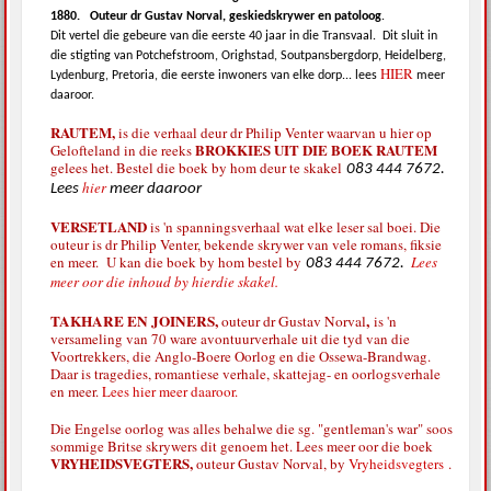
1880.
Outeur dr Gustav Norval, geskiedskrywer en patoloog
.
Dit vertel die gebeure van die eerste 40 jaar in die Transvaal.
Dit sluit in
die stigting van Potchefstroom, Orighstad, Soutpansbergdorp, Heidelberg,
HIER
Lydenburg, Pretoria, die eerste inwoners van elke dorp... lees
meer
daaroor.
RAUTEM,
is die verhaal deur dr Philip Venter waarvan u hier op
BROKKIES UIT DIE BOEK RAUTEM
Gelofteland in die reeks
gelees het. Bestel die boek by hom deur te skakel
083 444 7672.
hier
Lees
meer daaroor
VERSETLAND
is 'n spanningsverhaal wat elke leser sal boei. Die
outeur is dr Philip Venter, bekende skrywer van vele romans, fiksie
en meer. U kan die boek by hom bestel by
Lees
083 444 7672.
meer oor die inhoud by hierdie skakel.
TAKHARE EN JOINERS,
,
outeur dr Gustav Norval
is 'n
versameling van 70 ware avontuurverhale uit die tyd van die
Voortrekkers, die Anglo-Boere Oorlog en die Ossewa-Brandwag.
Daar is tragedies, romantiese verhale, skattejag- en oorlogsverhale
en meer.
Lees hier meer daaroor.
Die Engelse oorlog was alles behalwe die sg. "gentleman's war" soos
sommige Britse skrywers dit genoem het. Lees meer oor die boek
VRYHEIDSVEGTERS,
outeur Gustav Norval, by
Vryheidsvegters
.