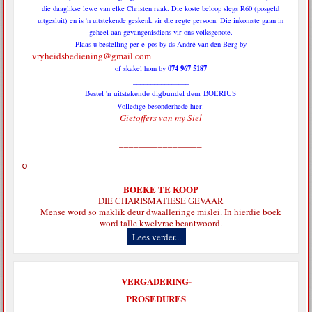
die daaglikse lewe van elke Christen raak. Die koste beloop slegs R60 (posgeld
uitgesluit) en is 'n uitstekende geskenk vir die regte persoon. Die inkomste gaan in
geheel aan gevangenisdiens vir ons volksgenote.
Plaas u bestelling per e-pos by ds Andrè van den Berg by
vryheidsbediening@gmail.com
074 967 5187
of skakel hom by
________________
Bestel 'n uitstekende digbundel deur BOERIUS
Volledige besonderhede hier:
Gietoffers van my Siel
_________________
BOEKE TE KOOP
DIE CHARISMATIESE GEVAAR
Mense word so maklik deur dwaalleringe mislei. In hierdie boek
word talle kwelvrae beantwoord.
Lees verder...
VERGADERING-
PROSEDURES