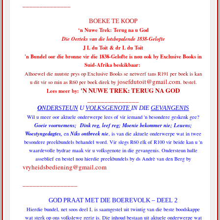
______________
BOEKE TE KOOP
‘n Nuwe Trek: Terug na u God
Die Oerteks van die lotsbepalende 1838-Gelofte
J L du Toit & dr L du Toit
'n Bundel oor die bronne vir die 1838-Gelofte is nou ook by Exclusive Books in
Suid-Afrika beskikbaar:
Alhoewel die nuutste prys op Exclusive Books se netwerf tans R191 per boek is
kan
josefdutoit@gmail.com
u dit vir so min as R60 per boek direk by
. bestel.
'N NUWE TREK: TERUG NA GOD
Lees meer by:
_______________
O
NDERSTEUN
U
VOLKSGENOTE
IN DIE
GEVANGENIS
Wil u meer oor aktuele onderwerpe lees of vir iemand 'n besondere geskenk gee?
Goeie voornemens; Dink reg, leef reg; Moenie bekommer nie; Leuens;
Woestyngedagtes,
Niks ontbreek nie
en
, is van die aktuele onderwerpe wat in twee
besondere preekbundels behandel word. Vir slegs R60 elk of R100 vir beide kan u 'n
waardevolle bydrae maak vir u volksgenote in die gevangenis. Ondersteun hulle
asseblief en bestel nou hierdie preekbundels by ds Andrè van den Berg by
vryheidsbediening@gmail.com
________________
GOD PRAAT MET DIE BOEREVOLK – DEEL 2
Hierdie bundel, net soos deel I, is saamgestel uit twintig van die beste boodskappe
wat sterk op ons volkslewe gerig is. Die inhoud bestaan uit aktuele onderwerpe wat