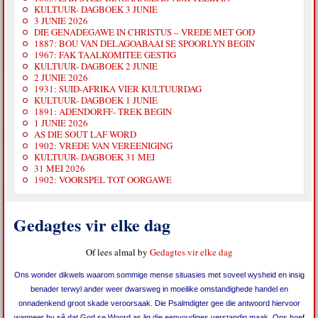
KULTUUR- DAGBOEK 3 JUNIE
3 JUNIE 2026
DIE GENADEGAWE IN CHRISTUS – VREDE MET GOD
1887: BOU VAN DELAGOABAAI SE SPOORLYN BEGIN
1967: FAK TAALKOMITEE GESTIG
KULTUUR- DAGBOEK 2 JUNIE
2 JUNIE 2026
1931: SUID-AFRIKA VIER KULTUURDAG
KULTUUR- DAGBOEK 1 JUNIE
1891: ADENDORFF- TREK BEGIN
1 JUNIE 2026
AS DIE SOUT LAF WORD
1902: VREDE VAN VEREENIGING
KULTUUR- DAGBOEK 31 MEI
31 MEI 2026
1902: VOORSPEL TOT OORGAWE
Gedagtes vir elke dag
Of lees almal by
Gedagtes vir elke dag
Ons wonder dikwels waarom sommige mense situasies met soveel wysheid en insig
benader terwyl ander weer dwarsweg in moeilike omstandighede handel en
onnadenkend groot skade veroorsaak. Die Psalmdigter gee die antwoord hiervoor
wanneer hy sê dat God se Woord as lig die eenvoudiges verstandig maak. Ons hoef