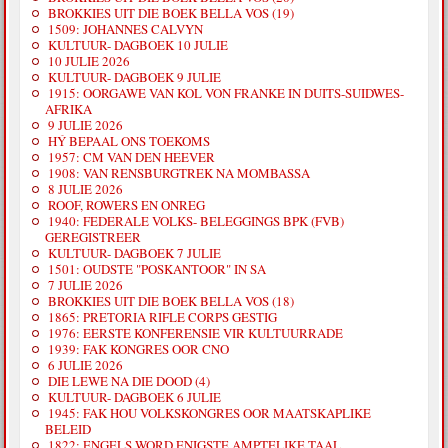
BROKKIES UIT DIE BOEK BELLA VOS (19)
1509: JOHANNES CALVYN
KULTUUR- DAGBOEK 10 JULIE
10 JULIE 2026
KULTUUR- DAGBOEK 9 JULIE
1915: OORGAWE VAN KOL VON FRANKE IN DUITS-SUIDWES-
AFRIKA
9 JULIE 2026
HÝ BEPAAL ONS TOEKOMS
1957: CM VAN DEN HEEVER
1908: VAN RENSBURGTREK NA MOMBASSA
8 JULIE 2026
ROOF, ROWERS EN ONREG
1940: FEDERALE VOLKS- BELEGGINGS BPK (FVB)
GEREGISTREER
KULTUUR- DAGBOEK 7 JULIE
1501: OUDSTE "POSKANTOOR" IN SA
7 JULIE 2026
BROKKIES UIT DIE BOEK BELLA VOS (18)
1865: PRETORIA RIFLE CORPS GESTIG
1976: EERSTE KONFERENSIE VIR KULTUURRADE
1939: FAK KONGRES OOR CNO
6 JULIE 2026
DIE LEWE NA DIE DOOD (4)
KULTUUR- DAGBOEK 6 JULIE
1945: FAK HOU VOLKSKONGRES OOR MAATSKAPLIKE
BELEID
1822: ENGELS WORD ENIGSTE AMPTELIKE TAAL