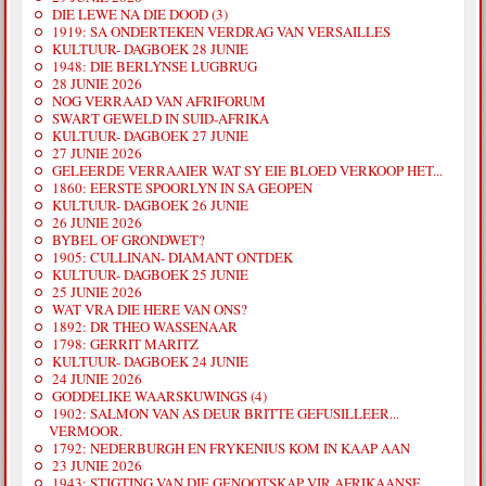
DIE LEWE NA DIE DOOD (3)
1919: SA ONDERTEKEN VERDRAG VAN VERSAILLES
KULTUUR- DAGBOEK 28 JUNIE
1948: DIE BERLYNSE LUGBRUG
28 JUNIE 2026
NOG VERRAAD VAN AFRIFORUM
SWART GEWELD IN SUID-AFRIKA
KULTUUR- DAGBOEK 27 JUNIE
27 JUNIE 2026
GELEERDE VERRAAIER WAT SY EIE BLOED VERKOOP HET...
1860: EERSTE SPOORLYN IN SA GEOPEN
KULTUUR- DAGBOEK 26 JUNIE
26 JUNIE 2026
BYBEL OF GRONDWET?
1905: CULLINAN- DIAMANT ONTDEK
KULTUUR- DAGBOEK 25 JUNIE
25 JUNIE 2026
WAT VRA DIE HERE VAN ONS?
1892: DR THEO WASSENAAR
1798: GERRIT MARITZ
KULTUUR- DAGBOEK 24 JUNIE
24 JUNIE 2026
GODDELIKE WAARSKUWINGS (4)
1902: SALMON VAN AS DEUR BRITTE GEFUSILLEER...
VERMOOR.
1792: NEDERBURGH EN FRYKENIUS KOM IN KAAP AAN
23 JUNIE 2026
1943: STIGTING VAN DIE GENOOTSKAP VIR AFRIKAANSE