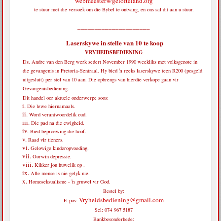
webmeester@gelofteland.org
te stuur met die versoek om die Bybel te ontvang, en ons sal dit aan u stuur.
_____________________
Laserskywe in stelle van 10 te koop
VRYHEIDSBEDIENING
Ds. Andre van den Berg werk sedert November 1990 weekliks met volksgenote in
die gevangenis in Pretoria-Sentraal. Hy bied ŉ reeks laserskywe teen R200 (posgeld
uitgesluit) per stel van 10 aan. Die opbrengs van hierdie verkope gaan vir
Gevangenisbediening.
Dit handel oor aktuele onderwerpe soos:
Die lewe hiernamaals.
Word verantwoordelik oud.
Die pad na die ewigheid.
Bied beproewing die hoof.
Raad vir tieners.
Gelowige kinderopvoeding.
Oorwin depressie.
Kikker jou huwelik op .
Alle mense is nie gelyk nie.
Homoseksualisme - ŉ gruwel vir God.
Bestel by:
Vryheidsbediening@gmail.com
E-pos:
Sel: 074 967 5187
Bankbesonderhede: