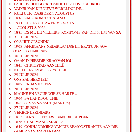
FAUCI IN HOOGGEREGSHOF OOR COVIDBEDROG
VADER VAN DIE NUWE WÊRELDORDE...
KULTUUR- DAGBOEK 1 AUGUSTUS
1936: SAUK KOM TOT STAND
1931: DIE HANDHAWER VERSKYN
1 AUGUSTUS 2026
1885: DS ML DE VILLIERS, KOMPONIS VAN DIE STEM VAN SA
31 JULIE 2026
ONS HET GESONDIG
1903: AFRIKAANS-NEDERLANDSE LITERATUUR AGV
OORLOG 1899-1902
30 JULIE 2026
GAAN IN HIERDIE KRAG VAN JOU
1845: OHRIGSTAD AANGELÊ
KULTUUR- DAGBOEK 29 JULIE
29 JULIE 2026
ONS SAL HERSTEL!
1902: DR JAN BOUWS
28 JULIE 2026
MANNE EN VROUE WIE SE HARTE...
1904: SA LANDBOU-UNIE
1863: SUSANNA SMIT (MARITZ)
27 JULIE 2026
VERBONDSKINDERS
1915: EERSTE UITGAWE VAN 'DIE BURGER'
1876: GENL MANIE MARITZ
1649: OORHANDIGING VAN DIE REMONSTRANTIE AAN DIE
KAMER VAN AMSTERDAM