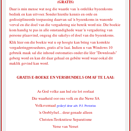
(GRATIS)
Daar is min mense wat nog die waarde van 'n ordelike byeenkoms
bedink en kan uitvoer. Sonder hierdie kennis en orde en
gedissiplineerde toepassing daarvan sal 'n byeenkoms in wanorde
verval en die doel van die vergadering nie bereik word nie. Die boekie
kom handig te pas in alle omstandighede waar 'n vergadering van
persone plaasvind, ongeag die sakelys of doel van die byeenkoms.
Klik hier
om die boekie wat u op hoogte kan bring van korrekte
vergaderingprosedures, gratis af te laai. Indien u van Windows 10
gebruik maak sal die inhoud outomaties onder die lêer "Downloads"
geberg word en kan dit daar gehaal en gebêre word waar ookal dit
maklik gevind kan word.
GRATIS E-BOEKE EN VERSBUNDELS OM AF TE LAAI:
As God volke aan hul eie lot oorlaat
Die waarheid oor ons volk en die Nuwe SA
Volksverraad
geskryf deur adv. P.J. Pretorius
'n Oorblyfsel... deur genade alleen
Christen-Teokratiese Separatisme
Verse van Verset