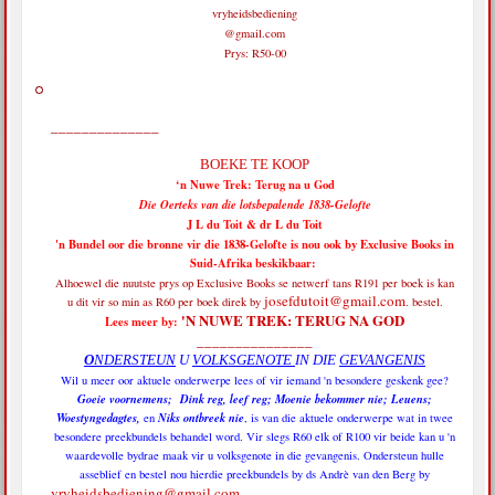
vryheidsbediening
@gmail.com
Prys: R50-00
______________
BOEKE TE KOOP
‘n Nuwe Trek: Terug na u God
Die Oerteks van die lotsbepalende 1838-Gelofte
J L du Toit & dr L du Toit
'n Bundel oor die bronne vir die 1838-Gelofte is nou ook by Exclusive Books in
Suid-Afrika beskikbaar:
Alhoewel die nuutste prys op Exclusive Books se netwerf tans R191 per boek is
kan
josefdutoit@gmail.com
u dit vir so min as R60 per boek direk by
. bestel.
'N NUWE TREK: TERUG NA GOD
Lees meer by:
_______________
O
NDERSTEUN
U
VOLKSGENOTE
IN DIE
GEVANGENIS
Wil u meer oor aktuele onderwerpe lees of vir iemand 'n besondere geskenk gee?
Goeie voornemens; Dink reg, leef reg; Moenie bekommer nie; Leuens;
Woestyngedagtes,
Niks ontbreek nie
en
, is van die aktuele onderwerpe wat in twee
besondere preekbundels behandel word. Vir slegs R60 elk of R100 vir beide kan u 'n
waardevolle bydrae maak vir u volksgenote in die gevangenis. Ondersteun hulle
asseblief en bestel nou hierdie preekbundels by ds Andrè van den Berg by
vryheidsbediening@gmail.com