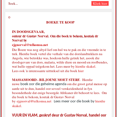
BOEKE TE KOOP
IN DOODSGEVAAR,
outeur dr Gustav Norval. Om die boek te bekom, kontak dr
Norval by
ejgnorval@telkomsa.net
Die Boere was nog altyd lief om hul wa te pak en die vreemde in te
trek. Hierdie boek vertel die verhale van die dorslandtrekkers na
Angola, wie betrokke was, hoekom hulle getrek het, asook die
doodsgevare van dors, malaria, wilde diere en moord-en roofbendes,
wat hulle oppad teëgekom het. Lees meer by
hierdie skakel.
Lees ook 'n interessante uittreksel uit die boek
hier
MASSAMOORD - BILJOENE MOET STERF.
Hierdie
nuwe
om die groot getal mense op
boek oor die geheime agenda
aarde uit te dun, handel oor soveel verskeidenheid in fyn
besonderhede dat enige besorgde Afrikaner dit behoort te lees. Om
die boek te bekom, kontak dr Gustav Norval
by
ejgnorval@telkomsa.net
hierdie
Lees meer oor die boek by
skakel.
VUUR EN VLAM, geskryf deur dr Gustav Norval, handel oor