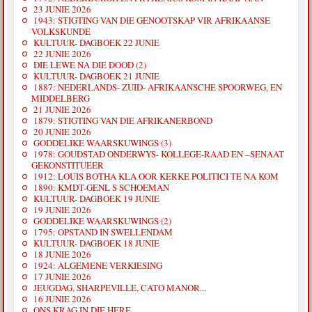
23 JUNIE 2026
1943: STIGTING VAN DIE GENOOTSKAP VIR AFRIKAANSE
VOLKSKUNDE
KULTUUR- DAGBOEK 22 JUNIE
22 JUNIE 2026
DIE LEWE NA DIE DOOD (2)
KULTUUR- DAGBOEK 21 JUNIE
1887: NEDERLANDS- ZUID- AFRIKAANSCHE SPOORWEG, EN
MIDDELBERG
21 JUNIE 2026
1879: STIGTING VAN DIE AFRIKANERBOND
20 JUNIE 2026
GODDELIKE WAARSKUWINGS (3)
1978: GOUDSTAD ONDERWYS- KOLLEGE-RAAD EN –SENAAT
GEKONSTITUEER
1912: LOUIS BOTHA KLA OOR KERKE POLITICI TE NA KOM
1890: KMDT-GENL S SCHOEMAN
KULTUUR- DAGBOEK 19 JUNIE
19 JUNIE 2026
GODDELIKE WAARSKUWINGS (2)
1795: OPSTAND IN SWELLENDAM
KULTUUR- DAGBOEK 18 JUNIE
18 JUNIE 2026
1924: ALGEMENE VERKIESING
17 JUNIE 2026
JEUGDAG, SHARPEVILLE, CATO MANOR...
16 JUNIE 2026
ONS KRAG IN DIE HERE