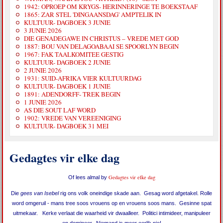
1942: OPROEP OM KRYGS- HERINNERINGE TE BOEKSTAAF
1865: ZAR STEL 'DINGAANSDAG' AMPTELIK IN
KULTUUR- DAGBOEK 3 JUNIE
3 JUNIE 2026
DIE GENADEGAWE IN CHRISTUS – VREDE MET GOD
1887: BOU VAN DELAGOABAAI SE SPOORLYN BEGIN
1967: FAK TAALKOMITEE GESTIG
KULTUUR- DAGBOEK 2 JUNIE
2 JUNIE 2026
1931: SUID-AFRIKA VIER KULTUURDAG
KULTUUR- DAGBOEK 1 JUNIE
1891: ADENDORFF- TREK BEGIN
1 JUNIE 2026
AS DIE SOUT LAF WORD
1902: VREDE VAN VEREENIGING
KULTUUR- DAGBOEK 31 MEI
Gedagtes vir elke dag
Gedagtes vir elke dag
Of lees almal by
Die
gees van Isebel
rig ons volk oneindige skade aan. Gesag word afgetakel. Rolle
word omgeruil - mans tree soos vrouens op en vrouens soos mans. Gesinne spat
uitmekaar. Kerke verlaat die waarheid vir dwaalleer. Politici intimideer, manipuleer