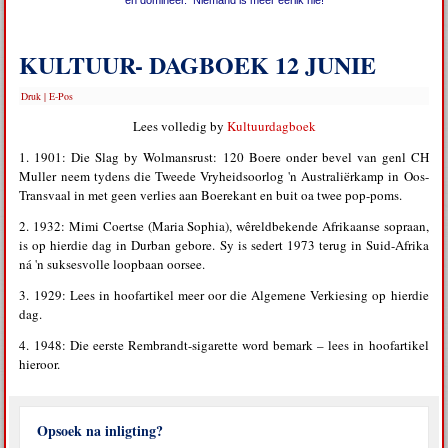
en domineer. Niemand is meer eerlik nie!
KULTUUR- DAGBOEK 12 JUNIE
Druk
|
E-Pos
Lees volledig by
Kultuurdagboek
1. 1901: Die Slag by Wolmansrust: 120 Boere onder bevel van genl CH
Muller neem tydens die Tweede Vryheidsoorlog 'n Australiërkamp in Oos-
Transvaal in met geen verlies aan Boerekant en buit oa twee pop-poms.
2. 1932: Mimi Coertse (Maria Sophia), wêreldbekende Afrikaanse sopraan,
is op hierdie dag in Durban gebore. Sy is sedert 1973 terug in Suid-Afrika
ná 'n suksesvolle loopbaan oorsee.
3. 1929: Lees in hoofartikel meer oor die Algemene Verkiesing op hierdie
dag.
4. 1948: Die eerste Rembrandt-sigarette word bemark – lees in hoofartikel
hieroor.
Opsoek na inligting?