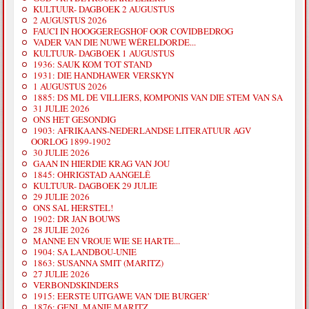
KULTUUR- DAGBOEK 2 AUGUSTUS
2 AUGUSTUS 2026
FAUCI IN HOOGGEREGSHOF OOR COVIDBEDROG
VADER VAN DIE NUWE WÊRELDORDE...
KULTUUR- DAGBOEK 1 AUGUSTUS
1936: SAUK KOM TOT STAND
1931: DIE HANDHAWER VERSKYN
1 AUGUSTUS 2026
1885: DS ML DE VILLIERS, KOMPONIS VAN DIE STEM VAN SA
31 JULIE 2026
ONS HET GESONDIG
1903: AFRIKAANS-NEDERLANDSE LITERATUUR AGV
OORLOG 1899-1902
30 JULIE 2026
GAAN IN HIERDIE KRAG VAN JOU
1845: OHRIGSTAD AANGELÊ
KULTUUR- DAGBOEK 29 JULIE
29 JULIE 2026
ONS SAL HERSTEL!
1902: DR JAN BOUWS
28 JULIE 2026
MANNE EN VROUE WIE SE HARTE...
1904: SA LANDBOU-UNIE
1863: SUSANNA SMIT (MARITZ)
27 JULIE 2026
VERBONDSKINDERS
1915: EERSTE UITGAWE VAN 'DIE BURGER'
1876: GENL MANIE MARITZ