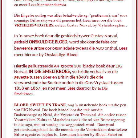
en meer.
Lees hier meer daaroor.
Die Engelse oorlog was alles behalwe die sg. "gentleman's war" soos
sommige Britse skrywers dit genoem het. Lees meer oor die boek
VRYHEIDSVEGTERS,
outeur Gustav Norval, by
Vryheidsvegters
.
In ‘n nuwe boek deur die geskiedskrywer Gustav Norval,
getiteld
ONSKULDIGE BLOED
,
word skokkende feite oor
beweerde Britse oorlogsmisdade tydens die ABO onthul. Lees
Onskuldige Bloed.
meer hieroor by
Hierdie geïllustreerde A4-groote 300-bladsy boek deur EJG
IN DIE SMELTKROES,
Norval,
vertel die verhaal van die
gevegte tussen Boer en Brit in die 1840’s die drie
verwoestende ba-Soetoe oorloë in die Oos-Vrystaat tussen
In Die
1858 en 1867, en nog meer. Lees daaroor by
Smeltkroes
.
BLOED, SWEET EN TRANE
, nog 'n uitstekende boek uit die pen
van EJG Norval. Die boek handel oor die
trek oor die
Drakensberge
na Natal
,
die Vrystaa
t
en
Transvaal, die oorloë tussen
Voortrekkers, Zulus en Matabeles asook die rol van Britse regering
in die saga, wat tot vandag toe weggesteek word. Daar word
getuienis aangebied dat die moorde op die Voortrekkers deur sekere
Britse agente ea beplan is. Lees meer hieroor by
Bloed, Sweet en