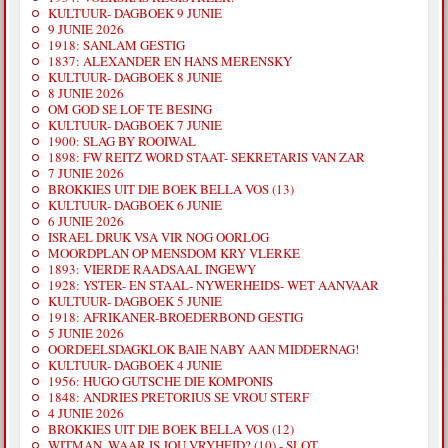
KULTUUR- DAGBOEK 9 JUNIE
9 JUNIE 2026
1918: SANLAM GESTIG
1837: ALEXANDER EN HANS MERENSKY
KULTUUR- DAGBOEK 8 JUNIE
8 JUNIE 2026
OM GOD SE LOF TE BESING
KULTUUR- DAGBOEK 7 JUNIE
1900: SLAG BY ROOIWAL
1898: FW REITZ WORD STAAT- SEKRETARIS VAN ZAR
7 JUNIE 2026
BROKKIES UIT DIE BOEK BELLA VOS (13)
KULTUUR- DAGBOEK 6 JUNIE
6 JUNIE 2026
ISRAEL DRUK VSA VIR NOG OORLOG
MOORDPLAN OP MENSDOM KRY VLERKE
1893: VIERDE RAADSAAL INGEWY
1928: YSTER- EN STAAL- NYWERHEIDS- WET AANVAAR
KULTUUR- DAGBOEK 5 JUNIE
1918: AFRIKANER-BROEDERBOND GESTIG
5 JUNIE 2026
OORDEELSDAGKLOK BAIE NABY AAN MIDDERNAG!
KULTUUR- DAGBOEK 4 JUNIE
1956: HUGO GUTSCHE DIE KOMPONIS
1848: ANDRIES PRETORIUS SE VROU STERF
4 JUNIE 2026
BROKKIES UIT DIE BOEK BELLA VOS (12)
WITMAN, WAAR IS JOU VRYHEID? (10) - SLOT