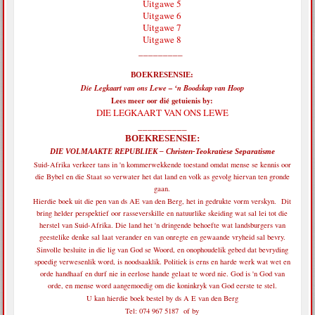
Uitgawe 5
Uitgawe 6
Uitgawe 7
Uitgawe 8
_________
BOEKRESENSIE:
Die Legkaart van ons Lewe – ‘n Boodskap van Hoop
Lees meer oor dié getuienis by:
DIE LEGKAART VAN ONS LEWE
__________
BOEKRESENSIE:
DIE VOLMAAKTE REPUBLIEK – Christen-Teokratiese Separatisme
Suid-Afrika verkeer tans in 'n kommerwekkende toestand omdat mense se kennis oor
die Bybel en die Staat so verwater het dat land en volk as gevolg hiervan ten gronde
gaan.
Hierdie boek uit die pen van ds AE van den Berg, het in gedrukte vorm verskyn. Dit
bring helder perspektief oor rasseverskille en natuurlike skeiding wat sal lei tot die
herstel van Suid-Afrika. Die land het 'n dringende behoefte wat landsburgers van
geestelike denke sal laat verander en van onregte en gewaande vryheid sal bevry.
Sinvolle besluite in die lig van God se Woord, en onophoudelik gebed dat bevryding
spoedig verwesenlik word, is noodsaaklik. Politiek is erns en harde werk wat wet en
orde handhaaf en durf nie in eerlose hande gelaat te word nie. God is 'n God van
orde, en mense word aangemoedig om die koninkryk van God eerste te stel.
U kan hierdie boek bestel by ds A E van den Berg
Tel: 074 967 5187 of by