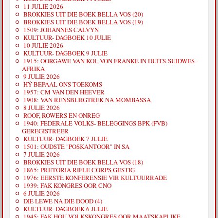
11 JULIE 2026
BROKKIES UIT DIE BOEK BELLA VOS (20)
BROKKIES UIT DIE BOEK BELLA VOS (19)
1509: JOHANNES CALVYN
KULTUUR- DAGBOEK 10 JULIE
10 JULIE 2026
KULTUUR- DAGBOEK 9 JULIE
1915: OORGAWE VAN KOL VON FRANKE IN DUITS-SUIDWES-
AFRIKA
9 JULIE 2026
HÝ BEPAAL ONS TOEKOMS
1957: CM VAN DEN HEEVER
1908: VAN RENSBURGTREK NA MOMBASSA
8 JULIE 2026
ROOF, ROWERS EN ONREG
1940: FEDERALE VOLKS- BELEGGINGS BPK (FVB)
GEREGISTREER
KULTUUR- DAGBOEK 7 JULIE
1501: OUDSTE "POSKANTOOR" IN SA
7 JULIE 2026
BROKKIES UIT DIE BOEK BELLA VOS (18)
1865: PRETORIA RIFLE CORPS GESTIG
1976: EERSTE KONFERENSIE VIR KULTUURRADE
1939: FAK KONGRES OOR CNO
6 JULIE 2026
DIE LEWE NA DIE DOOD (4)
KULTUUR- DAGBOEK 6 JULIE
1945: FAK HOU VOLKSKONGRES OOR MAATSKAPLIKE