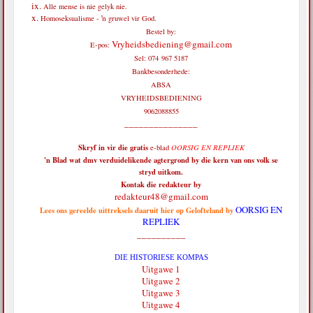
Alle mense is nie gelyk nie.
Homoseksualisme - ŉ gruwel vir God.
Bestel by:
Vryheidsbediening@gmail.com
E-pos:
Sel: 074 967 5187
Bankbesonderhede:
ABSA
VRYHEIDSBEDIENING
9062088855
_______________
Skryf in vir die
gratis
e-blad
OORSIG EN REPLIEK
'n Blad wat dmv verduidelikende agtergrond by die kern van ons volk se
stryd uitkom.
Kontak die redakteur by
redakteur48@gmail.com
OORSIG EN
Lees ons gereelde uittreksels daaruit hier op Gelofteland by
REPLIEK
__________
DIE HISTORIESE KOMPAS
Uitgawe 1
Uitgawe 2
Uitgawe 3
Uitgawe 4