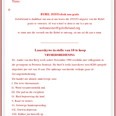
Trane
.
BYBEL 1933/53-druk nou gratis
Gelofteland is dankbaar om aan al ons lesers die 1933/53-uitgawe van die Bybel
gratis te voorsien. Al wat u hoef te doen is om 'n e-pos na
webmeester@gelofteland.org
te stuur met die versoek om die Bybel te ontvang, en ons sal dit aan u stuur.
_____________________
Laserskywe in stelle van 10 te koop
VRYHEIDSBEDIENING
Ds. Andre van den Berg werk sedert November 1990 weekliks met volksgenote in
die gevangenis in Pretoria-Sentraal. Hy bied ŉ reeks laserskywe teen R200 (posgeld
uitgesluit) per stel van 10 aan. Die opbrengs van hierdie verkope gaan vir
Gevangenisbediening.
Dit handel oor aktuele onderwerpe soos:
Die lewe hiernamaals.
Word verantwoordelik oud.
Die pad na die ewigheid.
Bied beproewing die hoof.
Raad vir tieners.
Gelowige kinderopvoeding.
Oorwin depressie.
Kikker jou huwelik op .