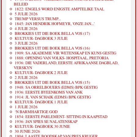
BELEID
1822: ENGELS WORD ENIGSTE AMPTELIKE TAAL
5 JULIE 2026
TRUMP VERSUS TRUMP...
1845: JAN HENDRIK HOFMEYR, 'ONZE JAN...'
4 JULIE 2026
BROKKIES UIT DIE BOEK BELLA VOS (17)
KULTUUR- DAGBOEK 3 JULIE
3 JULIE 2026
BROKKIES UIT DIE BOEK BELLA VOS (16)
1909: SA AKADEMIE VIR WETENSKAP EN KUNS GESTIG
1888: OPENING VAN VOLKS- HOSPITAAL, PRETORIA
1936: DIE VADERLAND, EERSTE AFRIKAANSE DAGBLAD,
VERSKYN
KULTUUR- DAGBOEK 2 JULIE
2 JULIE 2026
BROKKIES UIT DIE BOEK BELLA VOS (15)
1948: SA ORRELBOUERS (EDMS) BPK GESTIG
1936: EERSTE BYEENKOMS VAN ANK
1914: JL VAN SCHAIK (EDMS) BPK GESTIG
KULTUUR- DAGBOEK 1 JULIE
1 JULIE 2026
‘N BARMHARTIGE GOD
1854: EERSTE PARLEMENT- SITTING IN KAAPSTAD
1936: JAN SPIES SE NALATENSKAP
KULTUUR- DAGBOEK 30 JUNIE
30 JUNIE 2026
1904: LAASTE BOODSKAP VAN PRES KRUGER