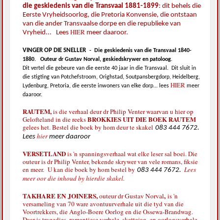
die geskiedenis van die Transvaal 1881-1899
: dit behels die
Eerste Vryheidsoorlog, die Pretoria Konvensie, die ontstaan
van die ander Transvaalse dorpe en die republieke van
HIER
Vryheid... Lees
meer daaroor.
VINGER OP DIE SNELLER
-
Die geskiedenis van die Transvaal 1840-
1880.
Outeur dr Gustav Norval, geskiedskrywer en patoloog
.
Dit vertel die gebeure van die eerste 40 jaar in die Transvaal.
Dit sluit in
die stigting van Potchefstroom, Orighstad, Soutpansbergdorp, Heidelberg,
HIER
Lydenburg, Pretoria, die eerste inwoners van elke dorp... lees
meer
daaroor.
RAUTEM,
is die verhaal deur dr Philip Venter waarvan u hier op
BROKKIES UIT DIE BOEK RAUTEM
Gelofteland in die reeks
gelees het. Bestel die boek by hom deur te skakel
083 444 7672.
hier
Lees
meer daaroor
VERSETLAND
is 'n spanningsverhaal wat elke leser sal boei. Die
outeur is dr Philip Venter, bekende skrywer van vele romans, fiksie
en meer. U kan die boek by hom bestel by
Lees
083 444 7672.
meer oor die inhoud by hierdie skakel.
TAKHARE EN JOINERS,
,
outeur dr Gustav Norval
is 'n
versameling van 70 ware avontuurverhale uit die tyd van die
Voortrekkers, die Anglo-Boere Oorlog en die Ossewa-Brandwag.
Daar is tragedies, romantiese verhale, skattejag- en oorlogsverhale