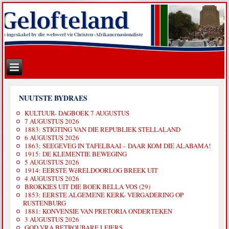
NUUTSTE BYDRAES
KULTUUR- DAGBOEK 7 AUGUSTUS
7 AUGUSTUS 2026
1883: STIGTING VAN DIE REPUBLIEK STELLALAND
6 AUGUSTUS 2026
1863: SEEGEVEG IN TAFELBAAI – DAAR KOM DIE ALABAMA!
1915: DE KLEMENTIE BEWEGING
5 AUGUSTUS 2026
1914: EERSTE WêRELDOORLOG BREEK UIT
4 AUGUSTUS 2026
BROKKIES UIT DIE BOEK BELLA VOS (29)
1853: EERSTE ALGEMENE KERK- VERGADERING OP
RUSTENBURG
1881: KONVENSIE VAN PRETORIA ONDERTEKEN
3 AUGUSTUS 2026
GOD VRA BETROUBARE LEIERS