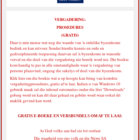
VERGADERING-
PROSEDURES
(GRATIS)
Daar is min mense wat nog die waarde van 'n ordelike byeenkoms
bedink en kan uitvoer. Sonder hierdie kennis en orde en
gedissiplineerde toepassing daarvan sal 'n byeenkoms in wanorde
verval en die doel van die vergadering nie bereik word nie. Die boekie
kom handig te pas in alle omstandighede waar 'n vergadering van
persone plaasvind, ongeag die sakelys of doel van die byeenkoms.
Klik hier
om die boekie wat u op hoogte kan bring van korrekte
vergaderingprosedures, gratis af te laai. Indien u van Windows 10
gebruik maak sal die inhoud outomaties onder die lêer "Downloads"
geberg word en kan dit daar gehaal en gebêre word waar ookal dit
maklik gevind kan word.
GRATIS E-BOEKE EN VERSBUNDELS OM AF TE LAAI:
As God volke aan hul eie lot oorlaat
Die waarheid oor ons volk en die Nuwe SA