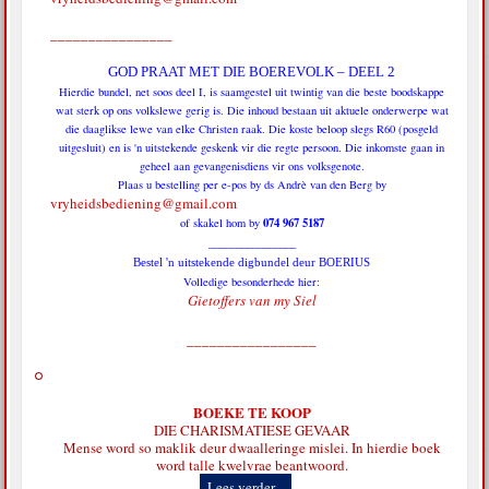
________________
GOD PRAAT MET DIE BOEREVOLK – DEEL 2
Hierdie bundel, net soos deel I, is saamgestel uit twintig van die beste boodskappe
wat sterk op ons volkslewe gerig is. Die inhoud bestaan uit aktuele onderwerpe wat
die daaglikse lewe van elke Christen raak. Die koste beloop slegs R60 (posgeld
uitgesluit) en is 'n uitstekende geskenk vir die regte persoon. Die inkomste gaan in
geheel aan gevangenisdiens vir ons volksgenote.
Plaas u bestelling per e-pos by ds Andrè van den Berg by
vryheidsbediening@gmail.com
074 967 5187
of skakel hom by
________________
Bestel 'n uitstekende digbundel deur BOERIUS
Volledige besonderhede hier:
Gietoffers van my Siel
_________________
BOEKE TE KOOP
DIE CHARISMATIESE GEVAAR
Mense word so maklik deur dwaalleringe mislei. In hierdie boek
word talle kwelvrae beantwoord.
Lees verder...