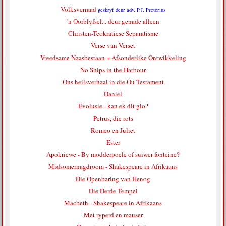
Volksverraad
geskryf deur adv. P.J. Pretorius
'n Oorblyfsel... deur genade alleen
Christen-Teokratiese Separatisme
Verse van Verset
Vreedsame Naasbestaan = Afsonderlike Ontwikkeling
No Ships in the Harbour
Ons heilsverhaal in die Ou Testament
Daniel
Evolusie - kan ek dit glo?
Petrus, die rots
Romeo en Juliet
Ester
Apokriewe - By modderpoele of suiwer fonteine?
Midsomernagdroom - Shakespeare in Afrikaans
Die Openbaring van Henog
Die Derde Tempel
Macbeth - Shakespeare in Afrikaans
Met ryperd en mauser