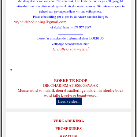
die daaglikse lewe van elke Christen raak. Die koste beloop slegs R60 (posgeld
uitgesluit) en is 'n uitstekende geskenk vir die regte persoon. Die inkomste gaan in
geheel aan gevangenisdiens vir ons volksgenote.
Plaas u bestelling per e-pos by ds Andrè van den Berg by
vryheidsbediening@gmail.com
074 967 5187
of skakel hom by
________________
Bestel 'n uitstekende digbundel deur BOERIUS
Volledige besonderhede hier:
Gietoffers van my Siel
_________________
BOEKE TE KOOP
DIE CHARISMATIESE GEVAAR
Mense word so maklik deur dwaalleringe mislei. In hierdie boek
word talle kwelvrae beantwoord.
Lees verder...
VERGADERING-
PROSEDURES
(GRATIS)