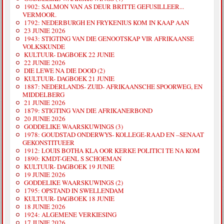
1902: SALMON VAN AS DEUR BRITTE GEFUSILLEER...
VERMOOR.
1792: NEDERBURGH EN FRYKENIUS KOM IN KAAP AAN
23 JUNIE 2026
1943: STIGTING VAN DIE GENOOTSKAP VIR AFRIKAANSE
VOLKSKUNDE
KULTUUR- DAGBOEK 22 JUNIE
22 JUNIE 2026
DIE LEWE NA DIE DOOD (2)
KULTUUR- DAGBOEK 21 JUNIE
1887: NEDERLANDS- ZUID- AFRIKAANSCHE SPOORWEG, EN
MIDDELBERG
21 JUNIE 2026
1879: STIGTING VAN DIE AFRIKANERBOND
20 JUNIE 2026
GODDELIKE WAARSKUWINGS (3)
1978: GOUDSTAD ONDERWYS- KOLLEGE-RAAD EN –SENAAT
GEKONSTITUEER
1912: LOUIS BOTHA KLA OOR KERKE POLITICI TE NA KOM
1890: KMDT-GENL S SCHOEMAN
KULTUUR- DAGBOEK 19 JUNIE
19 JUNIE 2026
GODDELIKE WAARSKUWINGS (2)
1795: OPSTAND IN SWELLENDAM
KULTUUR- DAGBOEK 18 JUNIE
18 JUNIE 2026
1924: ALGEMENE VERKIESING
17 JUNIE 2026