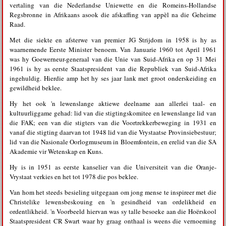
vertaling van die Nederlandse Uniewette en die Romeins-Hollandse
Regsbronne in Afrikaans asook die afskaffing van appèl na die Geheime
Raad.
Met die siekte en afsterwe van premier JG Strijdom in 1958 is hy as
waarnemende Eerste Minister benoem. Van Januarie 1960 tot April 1961
was hy Goewerneur-generaal van die Unie van Suid-Afrika en op 31 Mei
1961 is hy as eerste Staatspresident van die Republiek van Suid-Afrika
ingehuldig. Hierdie amp het hy ses jaar lank met groot onderskeiding en
gewildheid beklee.
Hy het ook 'n lewenslange aktiewe deelname aan allerlei taal- en
kultuurliggame gehad: lid van die stigtingskomitee en lewenslange lid van
die FAK; een van die stigters van die Voortrekkerbeweging in 1931 en
vanaf die stigting daarvan tot 1948 lid van die Vrystaatse Provinsiebestuur;
lid van die Nasionale Oorlogmuseum in Bloemfontein, en erelid van die SA
Akademie vir Wetenskap en Kuns.
Hy is in 1951 as eerste kanselier van die Universiteit van die Oranje-
Vrystaat verkies en het tot 1978 die pos beklee.
Van hom het steeds besieling uitgegaan om jong mense te inspireer met die
Christelike lewensbeskouing en 'n gesindheid van ordelikheid en
ordentlikheid. 'n Voorbeeld hiervan was sy talle besoeke aan die Hoërskool
Staatspresident CR Swart waar hy graag onthaal is weens die vernoeming