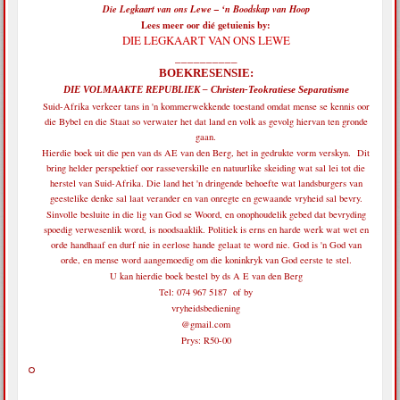
Die Legkaart van ons Lewe – ‘n Boodskap van Hoop
Lees meer oor dié getuienis by:
DIE LEGKAART VAN ONS LEWE
__________
BOEKRESENSIE:
DIE VOLMAAKTE REPUBLIEK – Christen-Teokratiese Separatisme
Suid-Afrika verkeer tans in 'n kommerwekkende toestand omdat mense se kennis oor
die Bybel en die Staat so verwater het dat land en volk as gevolg hiervan ten gronde
gaan.
Hierdie boek uit die pen van ds AE van den Berg, het in gedrukte vorm verskyn. Dit
bring helder perspektief oor rasseverskille en natuurlike skeiding wat sal lei tot die
herstel van Suid-Afrika. Die land het 'n dringende behoefte wat landsburgers van
geestelike denke sal laat verander en van onregte en gewaande vryheid sal bevry.
Sinvolle besluite in die lig van God se Woord, en onophoudelik gebed dat bevryding
spoedig verwesenlik word, is noodsaaklik. Politiek is erns en harde werk wat wet en
orde handhaaf en durf nie in eerlose hande gelaat te word nie. God is 'n God van
orde, en mense word aangemoedig om die koninkryk van God eerste te stel.
U kan hierdie boek bestel by ds A E van den Berg
Tel: 074 967 5187 of by
vryheidsbediening
@gmail.com
Prys: R50-00
______________