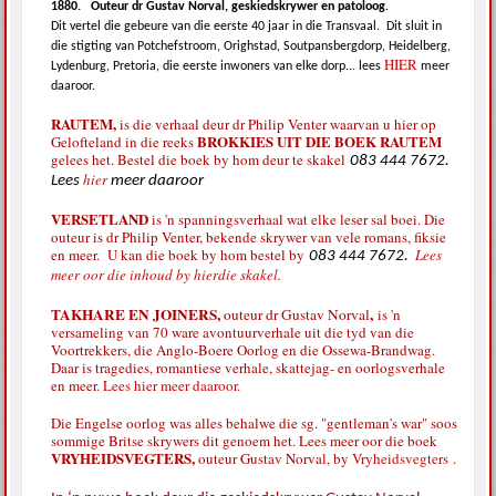
1880.
Outeur dr Gustav Norval, geskiedskrywer en patoloog
.
Dit vertel die gebeure van die eerste 40 jaar in die Transvaal.
Dit sluit in
die stigting van Potchefstroom, Orighstad, Soutpansbergdorp, Heidelberg,
HIER
Lydenburg, Pretoria, die eerste inwoners van elke dorp... lees
meer
daaroor.
RAUTEM,
is die verhaal deur dr Philip Venter waarvan u hier op
BROKKIES UIT DIE BOEK RAUTEM
Gelofteland in die reeks
gelees het. Bestel die boek by hom deur te skakel
083 444 7672.
hier
Lees
meer daaroor
VERSETLAND
is 'n spanningsverhaal wat elke leser sal boei. Die
outeur is dr Philip Venter, bekende skrywer van vele romans, fiksie
en meer. U kan die boek by hom bestel by
Lees
083 444 7672.
meer oor die inhoud by hierdie skakel.
TAKHARE EN JOINERS,
,
outeur dr Gustav Norval
is 'n
versameling van 70 ware avontuurverhale uit die tyd van die
Voortrekkers, die Anglo-Boere Oorlog en die Ossewa-Brandwag.
Daar is tragedies, romantiese verhale, skattejag- en oorlogsverhale
en meer.
Lees hier meer daaroor.
Die Engelse oorlog was alles behalwe die sg. "gentleman's war" soos
sommige Britse skrywers dit genoem het. Lees meer oor die boek
VRYHEIDSVEGTERS,
outeur Gustav Norval, by
Vryheidsvegters
.