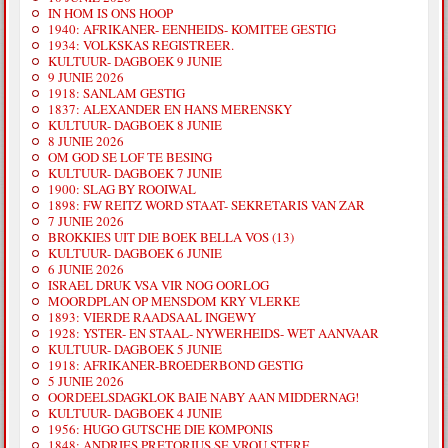
IN HOM IS ONS HOOP
1940: AFRIKANER- EENHEIDS- KOMITEE GESTIG
1934: VOLKSKAS REGISTREER.
KULTUUR- DAGBOEK 9 JUNIE
9 JUNIE 2026
1918: SANLAM GESTIG
1837: ALEXANDER EN HANS MERENSKY
KULTUUR- DAGBOEK 8 JUNIE
8 JUNIE 2026
OM GOD SE LOF TE BESING
KULTUUR- DAGBOEK 7 JUNIE
1900: SLAG BY ROOIWAL
1898: FW REITZ WORD STAAT- SEKRETARIS VAN ZAR
7 JUNIE 2026
BROKKIES UIT DIE BOEK BELLA VOS (13)
KULTUUR- DAGBOEK 6 JUNIE
6 JUNIE 2026
ISRAEL DRUK VSA VIR NOG OORLOG
MOORDPLAN OP MENSDOM KRY VLERKE
1893: VIERDE RAADSAAL INGEWY
1928: YSTER- EN STAAL- NYWERHEIDS- WET AANVAAR
KULTUUR- DAGBOEK 5 JUNIE
1918: AFRIKANER-BROEDERBOND GESTIG
5 JUNIE 2026
OORDEELSDAGKLOK BAIE NABY AAN MIDDERNAG!
KULTUUR- DAGBOEK 4 JUNIE
1956: HUGO GUTSCHE DIE KOMPONIS
1848: ANDRIES PRETORIUS SE VROU STERF