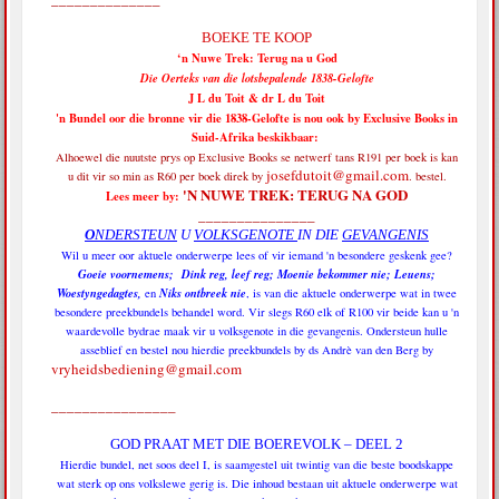
BOEKE TE KOOP
‘n Nuwe Trek: Terug na u God
Die Oerteks van die lotsbepalende 1838-Gelofte
J L du Toit & dr L du Toit
'n Bundel oor die bronne vir die 1838-Gelofte is nou ook by Exclusive Books in
Suid-Afrika beskikbaar:
Alhoewel die nuutste prys op Exclusive Books se netwerf tans R191 per boek is
kan
josefdutoit@gmail.com
u dit vir so min as R60 per boek direk by
. bestel.
'N NUWE TREK: TERUG NA GOD
Lees meer by:
_______________
O
NDERSTEUN
U
VOLKSGENOTE
IN DIE
GEVANGENIS
Wil u meer oor aktuele onderwerpe lees of vir iemand 'n besondere geskenk gee?
Goeie voornemens; Dink reg, leef reg; Moenie bekommer nie; Leuens;
Woestyngedagtes,
Niks ontbreek nie
en
, is van die aktuele onderwerpe wat in twee
besondere preekbundels behandel word. Vir slegs R60 elk of R100 vir beide kan u 'n
waardevolle bydrae maak vir u volksgenote in die gevangenis. Ondersteun hulle
asseblief en bestel nou hierdie preekbundels by ds Andrè van den Berg by
vryheidsbediening@gmail.com
________________
GOD PRAAT MET DIE BOEREVOLK – DEEL 2
Hierdie bundel, net soos deel I, is saamgestel uit twintig van die beste boodskappe
wat sterk op ons volkslewe gerig is. Die inhoud bestaan uit aktuele onderwerpe wat