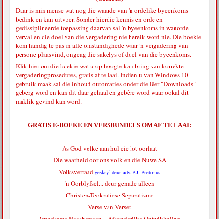
Daar is min mense wat nog die waarde van 'n ordelike byeenkoms
bedink en kan uitvoer. Sonder hierdie kennis en orde en
gedissiplineerde toepassing daarvan sal 'n byeenkoms in wanorde
verval en die doel van die vergadering nie bereik word nie. Die boekie
kom handig te pas in alle omstandighede waar 'n vergadering van
persone plaasvind, ongeag die sakelys of doel van die byeenkoms.
Klik hier
om die boekie wat u op hoogte kan bring van korrekte
vergaderingprosedures, gratis af te laai. Indien u van Windows 10
gebruik maak sal die inhoud outomaties onder die lêer "Downloads"
geberg word en kan dit daar gehaal en gebêre word waar ookal dit
maklik gevind kan word.
GRATIS E-BOEKE EN VERSBUNDELS OM AF TE LAAI:
As God volke aan hul eie lot oorlaat
Die waarheid oor ons volk en die Nuwe SA
Volksverraad
geskryf deur adv. P.J. Pretorius
'n Oorblyfsel... deur genade alleen
Christen-Teokratiese Separatisme
Verse van Verset
Vreedsame Naasbestaan = Afsonderlike Ontwikkeling