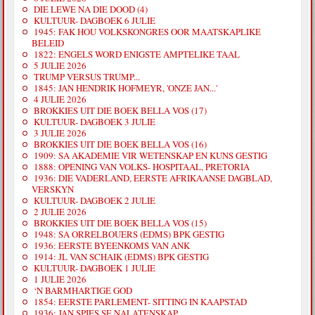
DIE LEWE NA DIE DOOD (4)
KULTUUR- DAGBOEK 6 JULIE
1945: FAK HOU VOLKSKONGRES OOR MAATSKAPLIKE
BELEID
1822: ENGELS WORD ENIGSTE AMPTELIKE TAAL
5 JULIE 2026
TRUMP VERSUS TRUMP...
1845: JAN HENDRIK HOFMEYR, 'ONZE JAN...'
4 JULIE 2026
BROKKIES UIT DIE BOEK BELLA VOS (17)
KULTUUR- DAGBOEK 3 JULIE
3 JULIE 2026
BROKKIES UIT DIE BOEK BELLA VOS (16)
1909: SA AKADEMIE VIR WETENSKAP EN KUNS GESTIG
1888: OPENING VAN VOLKS- HOSPITAAL, PRETORIA
1936: DIE VADERLAND, EERSTE AFRIKAANSE DAGBLAD,
VERSKYN
KULTUUR- DAGBOEK 2 JULIE
2 JULIE 2026
BROKKIES UIT DIE BOEK BELLA VOS (15)
1948: SA ORRELBOUERS (EDMS) BPK GESTIG
1936: EERSTE BYEENKOMS VAN ANK
1914: JL VAN SCHAIK (EDMS) BPK GESTIG
KULTUUR- DAGBOEK 1 JULIE
1 JULIE 2026
‘N BARMHARTIGE GOD
1854: EERSTE PARLEMENT- SITTING IN KAAPSTAD
1936: JAN SPIES SE NALATENSKAP