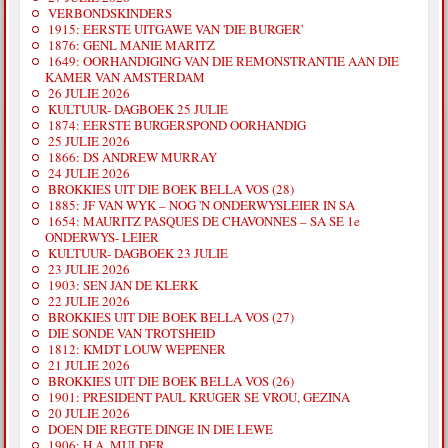
VERBONDSKINDERS
1915: EERSTE UITGAWE VAN 'DIE BURGER'
1876: GENL MANIE MARITZ
1649: OORHANDIGING VAN DIE REMONSTRANTIE AAN DIE
KAMER VAN AMSTERDAM
26 JULIE 2026
KULTUUR- DAGBOEK 25 JULIE
1874: EERSTE BURGERSPOND OORHANDIG
25 JULIE 2026
1866: DS ANDREW MURRAY
24 JULIE 2026
BROKKIES UIT DIE BOEK BELLA VOS (28)
1885: JF VAN WYK – NOG 'N ONDERWYSLEIER IN SA
1654: MAURITZ PASQUES DE CHAVONNES – SA SE 1e
ONDERWYS- LEIER
KULTUUR- DAGBOEK 23 JULIE
23 JULIE 2026
1903: SEN JAN DE KLERK
22 JULIE 2026
BROKKIES UIT DIE BOEK BELLA VOS (27)
DIE SONDE VAN TROTSHEID
1812: KMDT LOUW WEPENER
21 JULIE 2026
BROKKIES UIT DIE BOEK BELLA VOS (26)
1901: PRESIDENT PAUL KRUGER SE VROU, GEZINA
20 JULIE 2026
DOEN DIE REGTE DINGE IN DIE LEWE
1906: H.A. MULDER