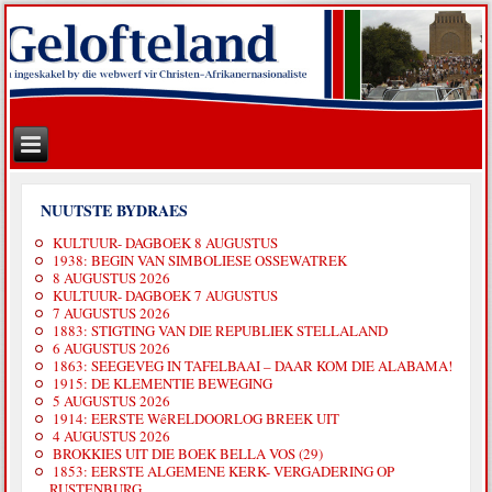
NUUTSTE BYDRAES
KULTUUR- DAGBOEK 8 AUGUSTUS
1938: BEGIN VAN SIMBOLIESE OSSEWATREK
8 AUGUSTUS 2026
KULTUUR- DAGBOEK 7 AUGUSTUS
7 AUGUSTUS 2026
1883: STIGTING VAN DIE REPUBLIEK STELLALAND
6 AUGUSTUS 2026
1863: SEEGEVEG IN TAFELBAAI – DAAR KOM DIE ALABAMA!
1915: DE KLEMENTIE BEWEGING
5 AUGUSTUS 2026
1914: EERSTE WêRELDOORLOG BREEK UIT
4 AUGUSTUS 2026
BROKKIES UIT DIE BOEK BELLA VOS (29)
1853: EERSTE ALGEMENE KERK- VERGADERING OP
RUSTENBURG