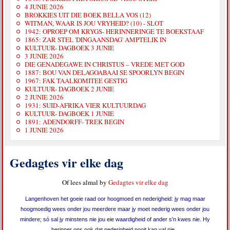
4 JUNIE 2026
BROKKIES UIT DIE BOEK BELLA VOS (12)
WITMAN, WAAR IS JOU VRYHEID? (10) - SLOT
1942: OPROEP OM KRYGS- HERINNERINGE TE BOEKSTAAF
1865: ZAR STEL 'DINGAANSDAG' AMPTELIK IN
KULTUUR- DAGBOEK 3 JUNIE
3 JUNIE 2026
DIE GENADEGAWE IN CHRISTUS – VREDE MET GOD
1887: BOU VAN DELAGOABAAI SE SPOORLYN BEGIN
1967: FAK TAALKOMITEE GESTIG
KULTUUR- DAGBOEK 2 JUNIE
2 JUNIE 2026
1931: SUID-AFRIKA VIER KULTUURDAG
KULTUUR- DAGBOEK 1 JUNIE
1891: ADENDORFF- TREK BEGIN
1 JUNIE 2026
Gedagtes vir elke dag
Of lees almal by
Gedagtes vir elke dag
Langenhoven het goeie raad oor hoogmoed en nederigheid: jy mag maar
hoogmoedig wees onder jou meerdere maar jy moet nederig wees onder jou
mindere; só sal jy minstens nie jou eie waardigheid of ander s'n kwes nie. Hy
herinner ons ook dat nederigheid nooit kan val nie...