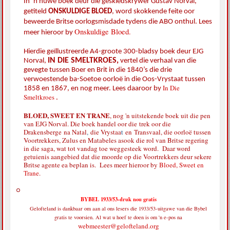
In ‘n nuwe boek deur die geskiedskrywer Gustav Norval,
getiteld
ONSKULDIGE BLOED
,
word skokkende feite oor
beweerde Britse oorlogsmisdade tydens die ABO onthul. Lees
Onskuldige Bloed.
meer hieroor by
Hierdie geïllustreerde A4-groote 300-bladsy boek deur EJG
IN DIE SMELTKROES,
Norval,
vertel die verhaal van die
gevegte tussen Boer en Brit in die 1840’s die drie
verwoestende ba-Soetoe oorloë in die Oos-Vrystaat tussen
In Die
1858 en 1867, en nog meer. Lees daaroor by
Smeltkroes
.
BLOED, SWEET EN TRANE
, nog 'n uitstekende boek uit die pen
van EJG Norval. Die boek handel oor die
trek oor die
Drakensberge
na Natal
,
die Vrystaa
t
en
Transvaal, die oorloë tussen
Voortrekkers, Zulus en Matabeles asook die rol van Britse regering
in die saga, wat tot vandag toe weggesteek word. Daar word
getuienis aangebied dat die moorde op die Voortrekkers deur sekere
Britse agente ea beplan is. Lees meer hieroor by
Bloed, Sweet en
Trane
.
BYBEL 1933/53-druk nou gratis
Gelofteland is dankbaar om aan al ons lesers die 1933/53-uitgawe van die Bybel
gratis te voorsien. Al wat u hoef te doen is om 'n e-pos na
webmeester@gelofteland.org