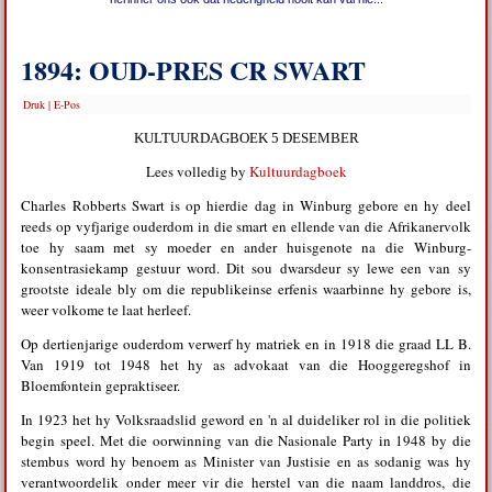
1894: OUD-PRES CR SWART
Druk
|
E-Pos
KULTUURDAGBOEK 5 DESEMBER
Lees volledig by
Kultuurdagboek
Charles Robberts Swart is op hierdie dag in Winburg gebore en hy deel
reeds op vyfjarige ouderdom in die smart en ellende van die Afrikanervolk
toe hy saam met sy moeder en ander huisgenote na die Winburg-
konsentrasiekamp gestuur word. Dit sou dwarsdeur sy lewe een van sy
grootste ideale bly om die republikeinse erfenis waarbinne hy gebore is,
weer volkome te laat herleef.
Op dertienjarige ouderdom verwerf hy matriek en in 1918 die graad LL B.
Van 1919 tot 1948 het hy as advokaat van die Hooggeregshof in
Bloemfontein gepraktiseer.
In 1923 het hy Volksraadslid geword en 'n al duideliker rol in die politiek
begin speel. Met die oorwinning van die Nasionale Party in 1948 by die
stembus word hy benoem as Minister van Justisie en as sodanig was hy
verantwoordelik onder meer vir die herstel van die naam landdros, die