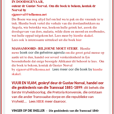
IN DOODSGEVAAR,
outeur dr Gustav Norval. Om die boek te bekom, kontak dr
Norval by
ejgnorval@telkomsa.net
Die Boere was nog altyd lief om hul wa te pak en die vreemde in te
trek. Hierdie boek vertel die verhale van die dorslandtrekkers na
Angola, wie betrokke was, hoekom hulle getrek het, asook die
doodsgevare van dors, malaria, wilde diere en moord-en roofbendes,
wat hulle oppad teëgekom het. Lees meer by
hierdie skakel.
Lees ook 'n interessante uittreksel uit die boek
hier
MASSAMOORD - BILJOENE MOET STERF.
Hierdie
nuwe
om die groot getal mense op
boek oor die geheime agenda
aarde uit te dun, handel oor soveel verskeidenheid in fyn
besonderhede dat enige besorgde Afrikaner dit behoort te lees. Om
die boek te bekom, kontak dr Gustav Norval
by
ejgnorval@telkomsa.net
hierdie
Lees meer oor die boek by
skakel.
VUUR EN VLAM, geskryf deur dr Gustav Norval, handel oor
die geskiedenis van die Transvaal 1881-1899
: dit behels die
Eerste Vryheidsoorlog, die Pretoria Konvensie, die ontstaan
van die ander Transvaalse dorpe en die republieke van
HIER
Vryheid... Lees
meer daaroor.
VINGER OP DIE SNELLER
-
Die geskiedenis van die Transvaal 1840-