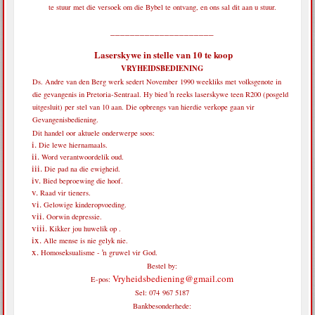
te stuur met die versoek om die Bybel te ontvang, en ons sal dit aan u stuur.
_____________________
Laserskywe in stelle van 10 te koop
VRYHEIDSBEDIENING
Ds. Andre van den Berg werk sedert November 1990 weekliks met volksgenote in
die gevangenis in Pretoria-Sentraal. Hy bied ŉ reeks laserskywe teen R200 (posgeld
uitgesluit) per stel van 10 aan. Die opbrengs van hierdie verkope gaan vir
Gevangenisbediening.
Dit handel oor aktuele onderwerpe soos:
Die lewe hiernamaals.
Word verantwoordelik oud.
Die pad na die ewigheid.
Bied beproewing die hoof.
Raad vir tieners.
Gelowige kinderopvoeding.
Oorwin depressie.
Kikker jou huwelik op .
Alle mense is nie gelyk nie.
Homoseksualisme - ŉ gruwel vir God.
Bestel by:
Vryheidsbediening@gmail.com
E-pos:
Sel: 074 967 5187
Bankbesonderhede: