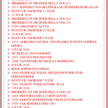
BROKKIES UIT DIE BOEK BELLA VOS (21)
1917: KONGRES VAN HELPMEKAAR OP MIDDELBURG, KAAP
KULTUUR- DAGBOEK 11 JULIE
11 JULIE 2026
BROKKIES UIT DIE BOEK BELLA VOS (20)
BROKKIES UIT DIE BOEK BELLA VOS (19)
1509: JOHANNES CALVYN
KULTUUR- DAGBOEK 10 JULIE
10 JULIE 2026
KULTUUR- DAGBOEK 9 JULIE
1915: OORGAWE VAN KOL VON FRANKE IN DUITS-SUIDWES-
AFRIKA
9 JULIE 2026
HÝ BEPAAL ONS TOEKOMS
1957: CM VAN DEN HEEVER
1908: VAN RENSBURGTREK NA MOMBASSA
8 JULIE 2026
ROOF, ROWERS EN ONREG
1940: FEDERALE VOLKS- BELEGGINGS BPK (FVB)
GEREGISTREER
KULTUUR- DAGBOEK 7 JULIE
1501: OUDSTE "POSKANTOOR" IN SA
7 JULIE 2026
BROKKIES UIT DIE BOEK BELLA VOS (18)
1865: PRETORIA RIFLE CORPS GESTIG
1976: EERSTE KONFERENSIE VIR KULTUURRADE
1939: FAK KONGRES OOR CNO
6 JULIE 2026