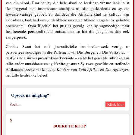
van die skool. Daar het hy die hele skool se leerlinge vir ure lank in 'n
skoologgend met interessante staaltjies uit die geskiedenis en sy eie
lewenservaringe geboei, en daardeur die Afrikanerkind se kultuur van
Godsdiens, taal, herkoms, ordelikheid en ordentlikheid vasgelê. Sy geliefde
noemnaam ' Oom Blackie' het juis as gevolg van sy sagmoedige maar
inspirerende persoonlikheid ontstaan en so het die jeug hom dan ook
aangespreek.
Charles Swart het ook joernalistieke baanbrekerswerk verrig as
persverteenwoordiger in die Parlement vir Die Burger en Die Volksblad –
destyds nog suiwer pro-Afrikanerkoerante – en hy het gereelde rubrieke aan
talle ander nuusblaaie en tydskrifte gestuur. Sy twee gewilde en treffende
Afrikaanse boeke vir kinders,
Kinders van Suid-Afrika
, en
Die Agterryer
,
het talle herdrukke beleef.
Opsoek na inligting?
BOEKE TE KOOP