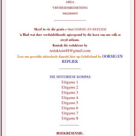
ABSA
VRYHEIDSBEDIENING
9062088855
_______________
Skryf in vir die
gratis
e-blad
OORSIG EN REPLIEK
'n Blad wat dmv verduidelikende agtergrond by die kern van ons volk se
stryd uitkom.
Kontak die redakteur by
redakteur48@gmail.com
OORSIG EN
Lees ons gereelde uittreksels daaruit hier op Gelofteland by
REPLIEK
__________
DIE HISTORIESE KOMPAS
Uitgawe 1
Uitgawe 2
Uitgawe 3
Uitgawe 4
Uitgawe 5
Uitgawe 6
Uitgawe 7
Uitgawe 8
_________
BOEKRESENSIE: