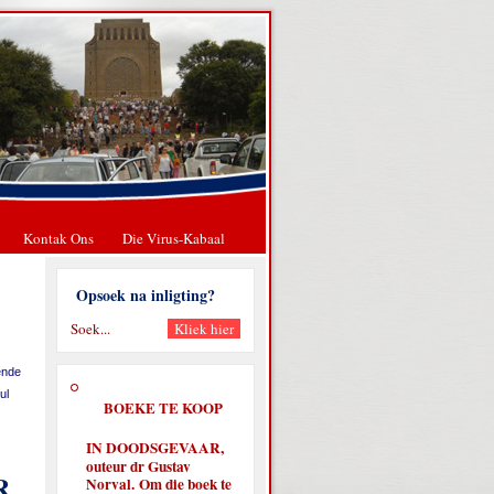
Kontak Ons
Die Virus-Kabaal
Opsoek na inligting?
ende
ul
BOEKE TE KOOP
IN DOODSGEVAAR,
outeur dr Gustav
R
Norval. Om die boek te