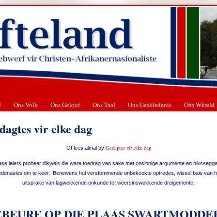
d
Ons Volk
Ons Geloof
Ons Taal
Ons Geskiedenis
Ons Wêreld
dagtes vir elke dag
Gedagtes vir elke dag
Of lees almal by
se leiers probeer dikwels die ware toedrag van sake met onsinnige argumente en nikssegg
edenasies om te keer. Benewens hul verstommende onbekookte optredes, wissel baie van h
uitsprake van lagwekkende onkunde tot weersinswekkende dreigemente.
BEURE OP DIE PLAAS SWARTMODDE