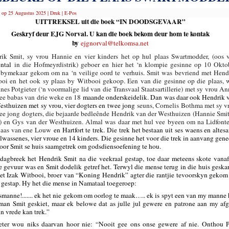
 op 25 Augustus 2025
|
Druk
|
E-Pos
UITTREKSEL uit die boek “IN DOODSGEVAAR”
Geskryf deur EJG Norval. U kan die boek bekom deur hom te kontak
by
ejgnorval@telkomsa.net
ik Smit, sy vrou Hannie en vier kinders het op hul plaas Swartmodder, (oos 
ental
in die Hofmeyrdistrik) geboer en hier het ‘n klompie gesinne op 10 Okto
bymekaar gekom om na ‘n veilige oord te verhuis. Smit was bevriend met Hend
oi en het ook sy plaas by Witbooi gekoop. Een van die gesinne op die plaas, 
nes Potgieter (‘n voormalige lid van die Transvaal Staatsartillerie) met sy vrou An
ee babas van drie weke en 18
maande onderskeidelik. Dan was daar ook Hendrik 
esthuizen met sy vrou, vier dogters en twee jong
seuns, Cornelis Bothma met sy v
ee jong dogters, die bejaarde bedleênde Hendrik van der Westhuizen (Hannie Smit
) en Gys van der Westhuizen. Almal was daar met hul vee byeen om na Lidfonte
laas van ene Louw
en Hartfort te trek. Die trek het bestaan uit ses waens en altes
lwassenes, vier vroue en 14 kinders. Die gesinne het voor die trek in aanvang gen
voor Smit se huis saamgetrek om godsdiensoefening te hou.
dagbreek het Hendrik Smit na die veekraal gestap, toe daar meteens skote vanaf
ie gevuur was en Smit dodelik getref het. Terwyl die mense terug in die huis geskar
het Izak Witbooi, broer van “Koning Hendrik” agter die rantjie tevoorskyn gekom
 gestap. Hy het die mense in Namataal toegeroep:
manne!....... ek het nie gekom om oorlog te maak….. ek is spyt een van my manne 
an Smit geskiet, maar ek belowe dat as julle jul gewere en patrone aan my afg
in vrede kan trek.”
eter wou niks daarvan hoor nie: “Nooit gee ons onse gewere af nie. Onthou P