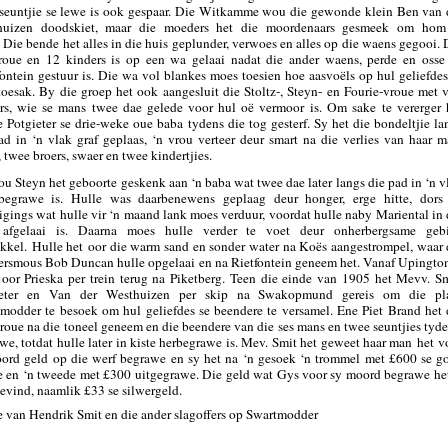
seuntjie se lewe is ook gespaar. Die Witkamme wou die gewonde klein Ben van 
huizen doodskiet, maar die moeders het die moordenaars gesmeek om hom
.
Die bende het alles in die huis geplunder, verwoes en alles op die waens gegooi. 
roue en 12 kinders is op een wa gelaai nadat die ander waens, perde en osse
ontein gestuur is. Die wa vol blankes moes toesien hoe aasvoëls op hul geliefdes
toesak. By die groep het ook aangesluit die Stoltz-, Steyn- en Fourie-vroue met v
rs, wie se mans twee dae gelede voor hul oë vermoor is. Om sake
te vererger 
 Potgieter se drie-weke oue baba tydens die tog gesterf. Sy het die bondeltjie la
ad in ‘n vlak graf geplaas, ‘n vrou verteer deur smart na die verlies van haar m
, twee broers, swaer en twee kindertjies.
u Steyn het geboorte geskenk aan ‘n baba wat twee dae later langs die pad in ‘n v
begrawe is. Hulle was daarbenewens geplaag deur honger, erge hitte, dors
igings wat hulle vir ‘n maand lank moes verduur, voordat hulle naby Mariental in 
 afgelaai is. Daarna moes hulle verder te voet deur onherbergsame geb
kkel
.
Hulle het
oor die warm sand en sonder water na Koës aangestrompel, waar 
rsmous Bob Duncan hulle opgelaai en na Rietfontein geneem het. Vanaf Upington
 oor Prieska per trein terug na Piketberg. Teen die einde van 1905 het Mevv. Sm
ieter en Van der Westhuizen per skip na Swakopmund gereis om die pl
modder te besoek om hul geliefdes se beendere te versamel. Ene Piet Brand het 
vroue na die toneel geneem en die beendere van die ses mans en twee seuntjies tyde
we, totdat hulle later in kiste herbegrawe is. Mev. Smit het geweet haar man
het
v
ord geld op die werf begrawe en sy het na ‘n gesoek ‘n trommel met £600 se g
 en ‘n tweede met £300 uitgegrawe. Die geld wat Gys voor sy moord begrawe het
evind, naamlik £33 se silwergeld.
e van Hendrik Smit en die ander slagoffers op Swartmodder