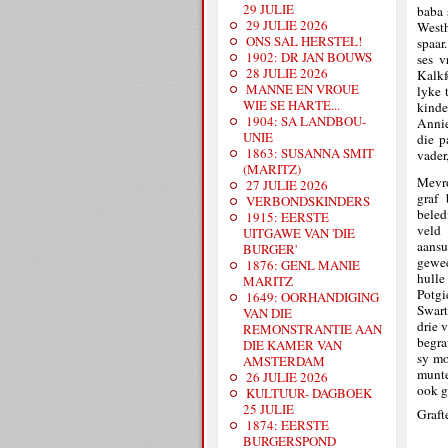
29 JULIE
baba 
29 JULIE 2026
West
ONS SAL HERSTEL!
spaar
1902: DR JAN BOUWS
ses v
28 JULIE 2026
Kalkf
MANNE EN VROUE
lyke 
WIE SE HARTE...
kinde
1904: SA LANDBOU-
Annie
UNIE
die p
1863: SUSANNA SMIT
vader
(MARITZ)
Mevro
27 JULIE 2026
graf 
VERBONDSKINDERS
beled
1915: EERSTE
veld
UITGAWE VAN 'DIE
aansu
BURGER'
gewee
1876: GENL MANIE
hulle
MARITZ
Potg
1649: OORHANDIGING
Swart
VAN DIE
drie 
REMONSTRANTIE AAN
begra
DIE KAMER VAN
sy mo
AMSTERDAM
munte
26 JULIE 2026
ook g
KULTUUR- DAGBOEK
25 JULIE
Graft
1874: EERSTE
BURGERSPOND