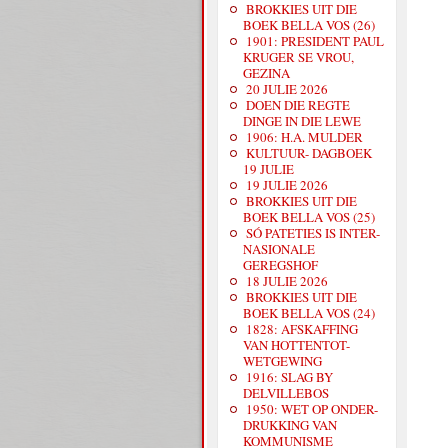
BROKKIES UIT DIE
BOEK BELLA VOS (26)
1901: PRESIDENT PAUL
KRUGER SE VROU,
GEZINA
20 JULIE 2026
DOEN DIE REGTE
DINGE IN DIE LEWE
1906: H.A. MULDER
KULTUUR- DAGBOEK
19 JULIE
19 JULIE 2026
BROKKIES UIT DIE
BOEK BELLA VOS (25)
SÓ PATETIES IS INTER-
NASIONALE
GEREGSHOF
18 JULIE 2026
BROKKIES UIT DIE
BOEK BELLA VOS (24)
1828: AFSKAFFING
VAN HOTTENTOT-
WETGEWING
1916: SLAG BY
DELVILLEBOS
1950: WET OP ONDER-
DRUKKING VAN
KOMMUNISME