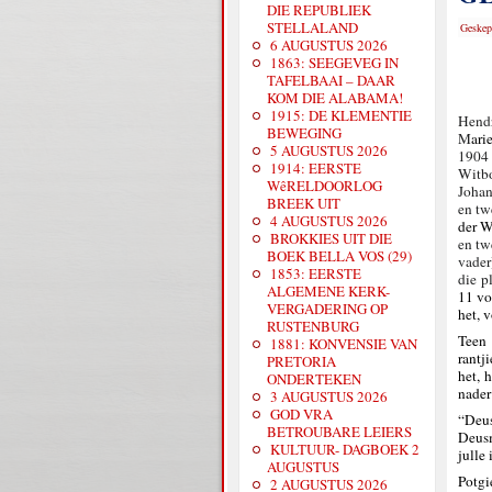
DIE REPUBLIEK
STELLALAND
Geskep
6 AUGUSTUS 2026
1863: SEEGEVEG IN
TAFELBAAI – DAAR
KOM DIE ALABAMA!
1915: DE KLEMENTIE
Hendr
BEWEGING
M
ari
5 AUGUSTUS 2026
1904 
1914: EERSTE
Witbo
WêRELDOORLOG
Johan
BREEK UIT
en tw
4 AUGUSTUS 2026
der W
BROKKIES UIT DIE
en tw
BOEK BELLA VOS (29)
vader
1853: EERSTE
die p
ALGEMENE KERK-
11 vo
VERGADERING OP
het, 
RUSTENBURG
Teen 
1881: KONVENSIE VAN
rantj
PRETORIA
het, 
ONDERTEKEN
nader
3 AUGUSTUS 2026
GOD VRA
“Deus
BETROUBARE LEIERS
Deusm
KULTUUR- DAGBOEK 2
julle 
AUGUSTUS
Potgi
2 AUGUSTUS 2026