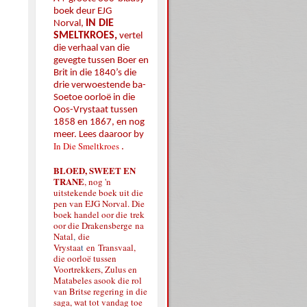
boek deur EJG
IN DIE
Norval,
SMELTKROES,
vertel
die verhaal van die
gevegte tussen Boer en
Brit in die 1840’s die
drie verwoestende ba-
Soetoe oorloë in die
Oos-Vrystaat tussen
1858 en 1867, en nog
meer. Lees daaroor by
In Die Smeltkroes
.
BLOED, SWEET EN
TRANE
, nog 'n
uitstekende boek uit die
pen van EJG Norval. Die
boek handel oor die
trek
oor die Drakensberge
na
Natal
,
die
Vrystaa
t
en
Transvaal,
die oorloë tussen
Voortrekkers, Zulus en
Matabeles asook die rol
van Britse regering in die
saga, wat tot vandag toe