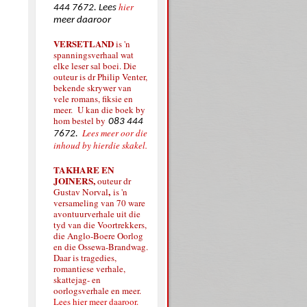
hier
444 7672. Lees
meer daaroor
VERSETLAND
is 'n
spanningsverhaal wat
elke leser sal boei. Die
outeur is dr Philip Venter,
bekende skrywer van
vele romans, fiksie en
meer. U kan die boek by
hom bestel by
083 444
Lees meer oor die
7672.
inhoud by hierdie skakel.
TAKHARE EN
JOINERS,
outeur dr
,
Gustav Norval
is 'n
versameling van 70 ware
avontuurverhale uit die
tyd van die Voortrekkers,
die Anglo-Boere Oorlog
en die Ossewa-Brandwag.
Daar is tragedies,
romantiese verhale,
skattejag- en
oorlogsverhale en meer.
Lees hier meer daaroor.