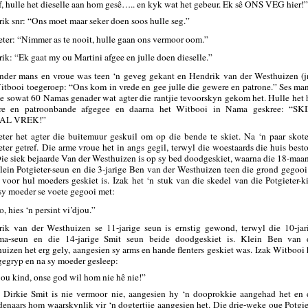
f, hulle het dieselle aan hom gesê….. en kyk wat het gebeur. Ek sê ONS VEG hier!”
ik snr: “Ons moet maar seker doen soos hulle seg.”
eter: “Nimmer as te nooit, hulle gaan ons vermoor oom.”
ik: “Ek gaat my ou Martini afgee en julle doen dieselle.”
nder mans en vroue was teen ‘n geveg gekant en Hendrik van der Westhuizen (jn
itbooi toegeroep: “Ons kom in vrede en gee julle die gewere en patrone.” Ses ma
ie sowat 60 Namas genader wat agter die rantjie tevoorskyn gekom het. Hulle het 
re en patroonbande afgegee en daarna het Witbooi in Nama geskree: “SK
AL VREK!”
eter het agter die buitemuur geskuil om op die bende te skiet. Na ‘n paar skote
eter getref.
Die arme vroue het in angs gegil, terwyl die woestaards die huis best
Die siek bejaarde Van der Westhuizen is op sy bed doodgeskiet, waarna die 18-maa
lein Potgieter-seun en die 3-jarige Ben van der Westhuizen teen die grond gegooi
 voor hul moeders geskiet is. Izak
het ‘n stuk van die skedel van die Potgieter-k
sy moeder se voete gegooi met:
, hies ‘n persint vi’djou.”
ik van der Westhuizen se 11-jarige seun is ernstig gewond, terwyl die 10-jar
ma-seun en die 14-jarige Smit seun beide doodgeskiet is. Klein Ben van 
uizen het erg gely, aangesien sy arms en hande flenters geskiet was.
Izak Witbooi 
egryp en na sy moeder gesleep:
jou kind, onse god wil hom nie hê nie!”
 Dirkie Smit is nie vermoor nie, aangesien hy ‘n dooprokkie aangehad het en 
enaars hom waarskynlik vir ‘n dogtertjie aangesien het. Die drie-weke oue Potgie