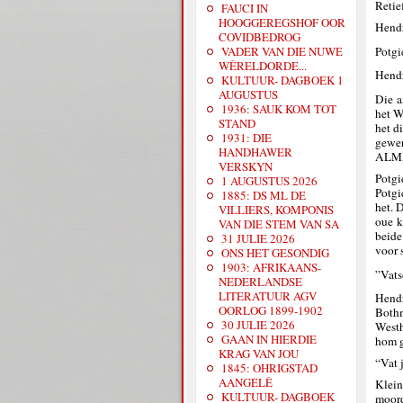
Retie
FAUCI IN
HOOGGEREGSHOF OOR
Hendr
COVIDBEDROG
Potgi
VADER VAN DIE NUWE
WÊRELDORDE...
Hendr
KULTUUR- DAGBOEK 1
AUGUSTUS
Die a
1936: SAUK KOM TOT
het W
STAND
het d
1931: DIE
gewe
HANDHAWER
ALM
VERSKYN
Potgi
1 AUGUSTUS 2026
Potgi
1885: DS ML DE
het. 
VILLIERS, KOMPONIS
oue k
VAN DIE STEM VAN SA
beide
31 JULIE 2026
voor 
ONS HET GESONDIG
1903: AFRIKAANS-
”Vatso
NEDERLANDSE
LITERATUUR AGV
Hendr
OORLOG 1899-1902
Both
30 JULIE 2026
Westh
GAAN IN HIERDIE
hom g
KRAG VAN JOU
“Vat 
1845: OHRIGSTAD
AANGELÊ
Klein
KULTUUR- DAGBOEK
moord