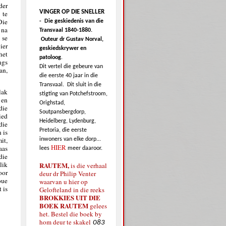
der
VINGER OP DIE SNELLER
 te
Die
-
Die geskiedenis van die
 na
Transvaal 1840-1880.
 se
Outeur dr Gustav Norval,
ier
geskiedskrywer en
het
patoloog
.
ngs
Dit vertel die gebeure van
an,
die eerste 40 jaar in die
Transvaal.
Dit sluit in die
lak
stigting van Potchefstroom,
 en
Orighstad,
die
Soutpansbergdorp,
ied
Heidelberg, Lydenburg,
die
Pretoria, die eerste
 is
it,
inwoners van elke dorp...
HIER
aas
lees
meer daaroor.
die
lik
RAUTEM,
is die verhaal
oor
deur dr Philip Venter
oue
waarvan u hier op
 is
Gelofteland in die reeks
BROKKIES UIT DIE
BOEK RAUTEM
gelees
het. Bestel die boek by
hom deur te skakel
083