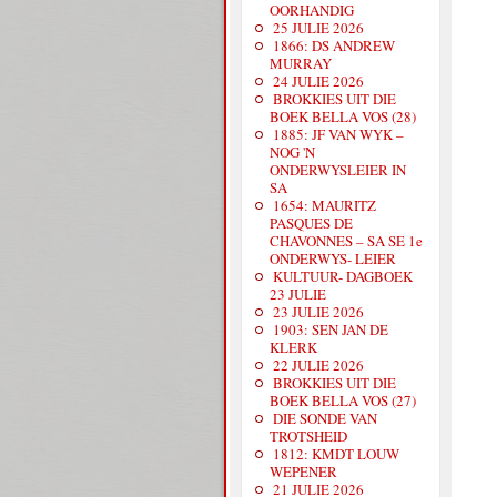
OORHANDIG
25 JULIE 2026
1866: DS ANDREW
MURRAY
24 JULIE 2026
BROKKIES UIT DIE
BOEK BELLA VOS (28)
1885: JF VAN WYK –
NOG 'N
ONDERWYSLEIER IN
SA
1654: MAURITZ
PASQUES DE
CHAVONNES – SA SE 1e
ONDERWYS- LEIER
KULTUUR- DAGBOEK
23 JULIE
23 JULIE 2026
1903: SEN JAN DE
KLERK
22 JULIE 2026
BROKKIES UIT DIE
BOEK BELLA VOS (27)
DIE SONDE VAN
TROTSHEID
1812: KMDT LOUW
WEPENER
21 JULIE 2026