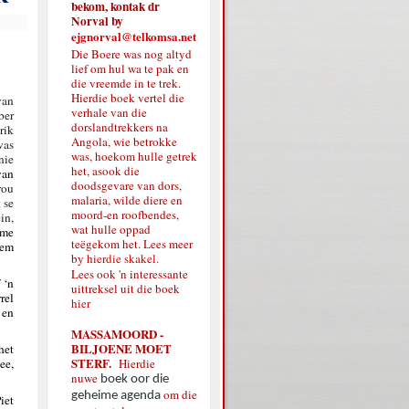
bekom, kontak dr
Norval by
ejgnorval@telkomsa.net
Die Boere was nog altyd
lief om hul wa te pak en
die vreemde in te trek.
Hierdie boek vertel die
van
verhale van die
ber
dorslandtrekkers na
rik
Angola, wie betrokke
was
was, hoekom hulle getrek
nie
het, asook die
van
doodsgevare van dors,
rou
malaria, wilde diere en
 se
moord-en roofbendes,
in,
wat hulle oppad
ame
teëgekom het. Lees meer
eem
by
hierdie skakel.
Lees ook 'n interessante
 ‘n
uittreksel uit die boek
rel
hier
 en
MASSAMOORD -
BILJOENE MOET
het
STERF.
ee,
Hierdie
nuwe
boek oor die
om die
geheime agenda
iet