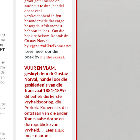
groot getal mense op
aarde uit te dun, handel
oor soveel
verskeidenheid in fyn
besonderhede dat enige
besorgde Afrikaner dit
behoort te lees. Om die
r.)
boek te bekom, kontak dr
nne
Gustav Norval
hul
by
ejgnorval@telkomsa.net
IET
Lees meer oor die
hierdie skakel.
boek by
 is
orm
VUUR EN VLAM,
nde
geskryf deur dr Gustav
 en
Norval, handel oor die
ind
geskiedenis van die
Transvaal 1881-1899
:
dit behels die Eerste
Vryheidsoorlog, die
ige
Pretoria Konvensie, die
der
het
ontstaan van die ander
Transvaalse dorpe en
die republieke van
HIER
Vryheid... Lees
die
meer daaroor.
ter