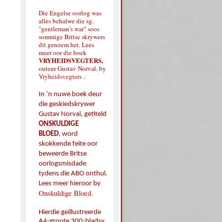
Die Engelse oorlog was
alles behalwe die sg.
"gentleman's war" soos
sommige Britse skrywers
dit genoem het. Lees
meer oor die boek
VRYHEIDSVEGTERS,
outeur Gustav Norval, by
Vryheidsvegters
.
In ‘n nuwe boek deur
die geskiedskrywer
Gustav Norval, getiteld
ONSKULDIGE
BLOED
,
word
skokkende feite oor
beweerde Britse
oorlogsmisdade
tydens die ABO onthul.
Lees meer hieroor by
Onskuldige Bloed.
Hierdie geïllustreerde
A4-groote 300-bladsy