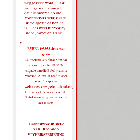
weggesteek word. Daar
word getuienis aangebied
dat die moorde op die
Voortrekkers deur sekere
Britse agente ea beplan
is. Lees meer hieroor by
Bloed, Sweet en Trane
.
BYBEL 1933/53-druk nou
gratis
Gelofteland is dankbaar om aan
al ons lesers die 1933/53-
uitgawe van die Bybel gratis te
voorsien. Al wat u hoef te doen
is om 'n e-pos na
webmeester@gelofteland.org
te stuur met die versoek om die
Bybel te ontvang, en ons sal dit
aan u stuur.
_____________________
Laserskywe in stelle
van 10 te koop
VRYHEIDSBEDIENING