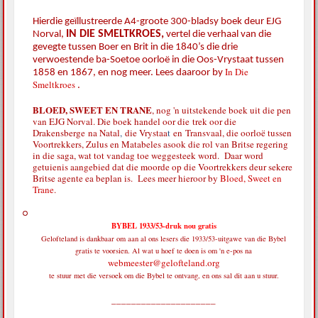
Hierdie geïllustreerde A4-groote 300-bladsy boek deur EJG
IN DIE SMELTKROES,
Norval,
vertel die verhaal van die
gevegte tussen Boer en Brit in die 1840’s die drie
verwoestende ba-Soetoe oorloë in die Oos-Vrystaat tussen
In Die
1858 en 1867, en nog meer. Lees daaroor by
Smeltkroes
.
BLOED, SWEET EN TRANE
, nog 'n uitstekende boek uit die pen
van EJG Norval. Die boek handel oor die
trek oor die
Drakensberge
na Natal
,
die Vrystaa
t
en
Transvaal, die oorloë tussen
Voortrekkers, Zulus en Matabeles asook die rol van Britse regering
in die saga, wat tot vandag toe weggesteek word. Daar word
getuienis aangebied dat die moorde op die Voortrekkers deur sekere
Britse agente ea beplan is. Lees meer hieroor by
Bloed, Sweet en
Trane
.
BYBEL 1933/53-druk nou gratis
Gelofteland is dankbaar om aan al ons lesers die 1933/53-uitgawe van die Bybel
gratis te voorsien. Al wat u hoef te doen is om 'n e-pos na
webmeester@gelofteland.org
te stuur met die versoek om die Bybel te ontvang, en ons sal dit aan u stuur.
_____________________