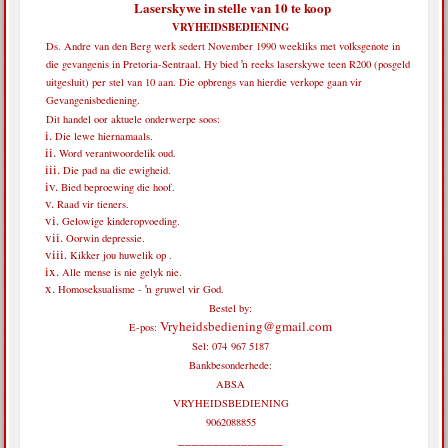
Laserskywe in stelle van 10 te koop
VRYHEIDSBEDIENING
Ds. Andre van den Berg werk sedert November 1990 weekliks met volksgenote in
die gevangenis in Pretoria-Sentraal. Hy bied ŉ reeks laserskywe teen R200 (posgeld
uitgesluit) per stel van 10 aan. Die opbrengs van hierdie verkope gaan vir
Gevangenisbediening.
Dit handel oor aktuele onderwerpe soos:
Die lewe hiernamaals.
Word verantwoordelik oud.
Die pad na die ewigheid.
Bied beproewing die hoof.
Raad vir tieners.
Gelowige kinderopvoeding.
Oorwin depressie.
Kikker jou huwelik op .
Alle mense is nie gelyk nie.
Homoseksualisme - ŉ gruwel vir God.
Bestel by:
Vryheidsbediening@gmail.com
E-pos:
Sel: 074 967 5187
Bankbesonderhede:
ABSA
VRYHEIDSBEDIENING
9062088855
_______________