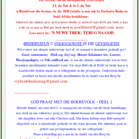
J L du Toit & dr L du Toit
'n Bundel oor die bronne vir die 1838-Gelofte is nou ook by Exclusive Books in
Suid-Afrika beskikbaar:
Alhoewel die nuutste prys op Exclusive Books se netwerf tans R191 per boek is
kan
josefdutoit@gmail.com
u dit vir so min as R60 per boek direk by
. bestel.
'N NUWE TREK: TERUG NA GOD
Lees meer by:
_______________
O
NDERSTEUN
U
VOLKSGENOTE
IN DIE
GEVANGENIS
Wil u meer oor aktuele onderwerpe lees of vir iemand 'n besondere geskenk gee?
Goeie voornemens; Dink reg, leef reg; Moenie bekommer nie; Leuens;
Woestyngedagtes,
Niks ontbreek nie
en
, is van die aktuele onderwerpe wat in twee
besondere preekbundels behandel word. Vir slegs R60 elk of R100 vir beide kan u 'n
waardevolle bydrae maak vir u volksgenote in die gevangenis. Ondersteun hulle
asseblief en bestel nou hierdie preekbundels by ds Andrè van den Berg by
vryheidsbediening@gmail.com
________________
GOD PRAAT MET DIE BOEREVOLK – DEEL 2
Hierdie bundel, net soos deel I, is saamgestel uit twintig van die beste boodskappe
wat sterk op ons volkslewe gerig is. Die inhoud bestaan uit aktuele onderwerpe wat
die daaglikse lewe van elke Christen raak. Die koste beloop slegs R60 (posgeld
uitgesluit) en is 'n uitstekende geskenk vir die regte persoon. Die inkomste gaan in
geheel aan gevangenisdiens vir ons volksgenote.
Plaas u bestelling per e-pos by ds Andrè van den Berg by