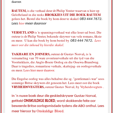
daaroor.
RAUTEM,
is die verhaal deur dr Philip Venter waarvan u hier op
BROKKIES UIT DIE BOEK RAUTEM
Gelofteland in die reeks
gelees het. Bestel die boek by hom deur te skakel
083 444 7672.
hier
Lees
meer daaroor
VERSETLAND
is 'n spanningsverhaal wat elke leser sal boei. Die
outeur is dr Philip Venter, bekende skrywer van vele romans, fiksie
en meer. U kan die boek by hom bestel by
Lees
083 444 7672.
meer oor die inhoud by hierdie skakel.
TAKHARE EN JOINERS,
,
outeur dr Gustav Norval
is 'n
versameling van 70 ware avontuurverhale uit die tyd van die
Voortrekkers, die Anglo-Boere Oorlog en die Ossewa-Brandwag.
Daar is tragedies, romantiese verhale, skattejag- en oorlogsverhale
en meer.
Lees hier meer daaroor.
Die Engelse oorlog was alles behalwe die sg. "gentleman's war" soos
sommige Britse skrywers dit genoem het. Lees meer oor die boek
VRYHEIDSVEGTERS,
outeur Gustav Norval, by
Vryheidsvegters
.
In ‘n nuwe boek deur die geskiedskrywer Gustav Norval,
getiteld
ONSKULDIGE BLOED
,
word skokkende feite oor
beweerde Britse oorlogsmisdade tydens die ABO onthul. Lees
Onskuldige Bloed.
meer hieroor by