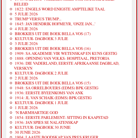
BELEID
1822: ENGELS WORD ENIGSTE AMPTELIKE TAAL
5 JULIE 2026
TRUMP VERSUS TRUMP...
1845: JAN HENDRIK HOFMEYR, 'ONZE JAN...'
4 JULIE 2026
BROKKIES UIT DIE BOEK BELLA VOS (17)
KULTUUR- DAGBOEK 3 JULIE
3 JULIE 2026
BROKKIES UIT DIE BOEK BELLA VOS (16)
1909: SA AKADEMIE VIR WETENSKAP EN KUNS GESTIG
1888: OPENING VAN VOLKS- HOSPITAAL, PRETORIA
1936: DIE VADERLAND, EERSTE AFRIKAANSE DAGBLAD,
VERSKYN
KULTUUR- DAGBOEK 2 JULIE
2 JULIE 2026
BROKKIES UIT DIE BOEK BELLA VOS (15)
1948: SA ORRELBOUERS (EDMS) BPK GESTIG
1936: EERSTE BYEENKOMS VAN ANK
1914: JL VAN SCHAIK (EDMS) BPK GESTIG
KULTUUR- DAGBOEK 1 JULIE
1 JULIE 2026
‘N BARMHARTIGE GOD
1854: EERSTE PARLEMENT- SITTING IN KAAPSTAD
1936: JAN SPIES SE NALATENSKAP
KULTUUR- DAGBOEK 30 JUNIE
30 JUNIE 2026
1904: LAASTE BOODSKAP VAN PRES KRUGER