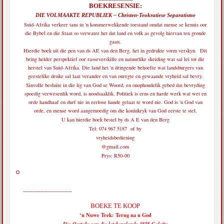
BOEKRESENSIE:
DIE VOLMAAKTE REPUBLIEK – Christen-Teokratiese Separatisme
Suid-Afrika verkeer tans in 'n kommerwekkende toestand omdat mense se kennis oor
die Bybel en die Staat so verwater het dat land en volk as gevolg hiervan ten gronde
gaan.
Hierdie boek uit die pen van ds AE van den Berg, het in gedrukte vorm verskyn. Dit
bring helder perspektief oor rasseverskille en natuurlike skeiding wat sal lei tot die
herstel van Suid-Afrika. Die land het 'n dringende behoefte wat landsburgers van
geestelike denke sal laat verander en van onregte en gewaande vryheid sal bevry.
Sinvolle besluite in die lig van God se Woord, en onophoudelik gebed dat bevryding
spoedig verwesenlik word, is noodsaaklik. Politiek is erns en harde werk wat wet en
orde handhaaf en durf nie in eerlose hande gelaat te word nie. God is 'n God van
orde, en mense word aangemoedig om die koninkryk van God eerste te stel.
U kan hierdie boek bestel by ds A E van den Berg
Tel: 074 967 5187 of by
vryheidsbediening
@gmail.com
Prys: R50-00
______________
BOEKE TE KOOP
‘n Nuwe Trek: Terug na u God
Die Oerteks van die lotsbepalende 1838-Gelofte