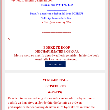
vryheidsbediening@gmail.com
074 967 5187
of skakel hom by
________________
Bestel 'n uitstekende digbundel deur BOERIUS
Volledige besonderhede hier:
Gietoffers van my Siel
_________________
BOEKE TE KOOP
DIE CHARISMATIESE GEVAAR
Mense word so maklik deur dwaalleringe mislei. In hierdie boek
word talle kwelvrae beantwoord.
Lees verder...
VERGADERING-
PROSEDURES
(GRATIS)
Daar is min mense wat nog die waarde van 'n ordelike byeenkoms
bedink en kan uitvoer. Sonder hierdie kennis en orde en
gedissiplineerde toepassing daarvan sal 'n byeenkoms in wanorde