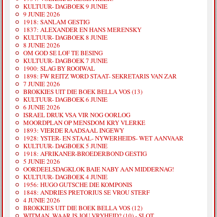
KULTUUR- DAGBOEK 9 JUNIE
9 JUNIE 2026
1918: SANLAM GESTIG
1837: ALEXANDER EN HANS MERENSKY
KULTUUR- DAGBOEK 8 JUNIE
8 JUNIE 2026
OM GOD SE LOF TE BESING
KULTUUR- DAGBOEK 7 JUNIE
1900: SLAG BY ROOIWAL
1898: FW REITZ WORD STAAT- SEKRETARIS VAN ZAR
7 JUNIE 2026
BROKKIES UIT DIE BOEK BELLA VOS (13)
KULTUUR- DAGBOEK 6 JUNIE
6 JUNIE 2026
ISRAEL DRUK VSA VIR NOG OORLOG
MOORDPLAN OP MENSDOM KRY VLERKE
1893: VIERDE RAADSAAL INGEWY
1928: YSTER- EN STAAL- NYWERHEIDS- WET AANVAAR
KULTUUR- DAGBOEK 5 JUNIE
1918: AFRIKANER-BROEDERBOND GESTIG
5 JUNIE 2026
OORDEELSDAGKLOK BAIE NABY AAN MIDDERNAG!
KULTUUR- DAGBOEK 4 JUNIE
1956: HUGO GUTSCHE DIE KOMPONIS
1848: ANDRIES PRETORIUS SE VROU STERF
4 JUNIE 2026
BROKKIES UIT DIE BOEK BELLA VOS (12)
WITMAN, WAAR IS JOU VRYHEID? (10) - SLOT