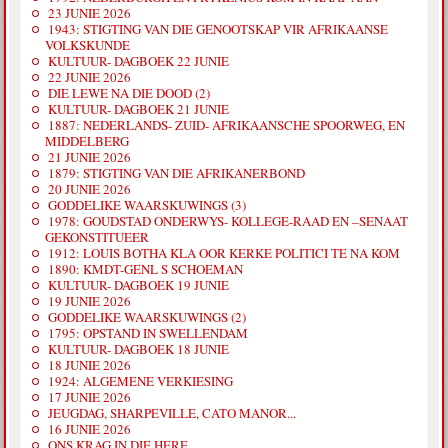
23 JUNIE 2026
1943: STIGTING VAN DIE GENOOTSKAP VIR AFRIKAANSE
VOLKSKUNDE
KULTUUR- DAGBOEK 22 JUNIE
22 JUNIE 2026
DIE LEWE NA DIE DOOD (2)
KULTUUR- DAGBOEK 21 JUNIE
1887: NEDERLANDS- ZUID- AFRIKAANSCHE SPOORWEG, EN
MIDDELBERG
21 JUNIE 2026
1879: STIGTING VAN DIE AFRIKANERBOND
20 JUNIE 2026
GODDELIKE WAARSKUWINGS (3)
1978: GOUDSTAD ONDERWYS- KOLLEGE-RAAD EN –SENAAT
GEKONSTITUEER
1912: LOUIS BOTHA KLA OOR KERKE POLITICI TE NA KOM
1890: KMDT-GENL S SCHOEMAN
KULTUUR- DAGBOEK 19 JUNIE
19 JUNIE 2026
GODDELIKE WAARSKUWINGS (2)
1795: OPSTAND IN SWELLENDAM
KULTUUR- DAGBOEK 18 JUNIE
18 JUNIE 2026
1924: ALGEMENE VERKIESING
17 JUNIE 2026
JEUGDAG, SHARPEVILLE, CATO MANOR...
16 JUNIE 2026
ONS KRAG IN DIE HERE