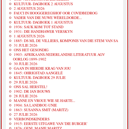
KULTUUR- DAGBOEK 2 AUGUSTUS
2 AUGUSTUS 2026
FAUCI IN HOOGGEREGSHOF OOR COVIDBEDROG
VADER VAN DIE NUWE WÊRELDORDE...
KULTUUR- DAGBOEK 1 AUGUSTUS
1936: SAUK KOM TOT STAND
1931: DIE HANDHAWER VERSKYN
1 AUGUSTUS 2026
1885: DS ML DE VILLIERS, KOMPONIS VAN DIE STEM VAN SA
31 JULIE 2026
ONS HET GESONDIG
1903: AFRIKAANS-NEDERLANDSE LITERATUUR AGV
OORLOG 1899-1902
30 JULIE 2026
GAAN IN HIERDIE KRAG VAN JOU
1845: OHRIGSTAD AANGELÊ
KULTUUR- DAGBOEK 29 JULIE
29 JULIE 2026
ONS SAL HERSTEL!
1902: DR JAN BOUWS
28 JULIE 2026
MANNE EN VROUE WIE SE HARTE...
1904: SA LANDBOU-UNIE
1863: SUSANNA SMIT (MARITZ)
27 JULIE 2026
VERBONDSKINDERS
1915: EERSTE UITGAWE VAN 'DIE BURGER'
1876: GENL MANIE MARITZ