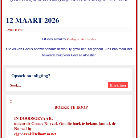
geen voorsorg vir die vlees om sy begeerlikhede te bevredig nie” -
Rom.13:14.
12 MAART 2026
Druk
|
E-Pos
Gedagtes vir elke dag
Of lees almal by
Die wil van God is onafwendbaar: dit wat Hy gewil het, sal gebeur. Ons kan maar net
bewende buig voor God se albestier.
Opsoek na inligting?
BOEKE TE KOOP
IN DOODSGEVAAR,
outeur dr Gustav Norval. Om die boek te bekom, kontak dr
Norval by
ejgnorval@telkomsa.net