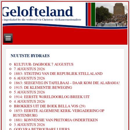
NUUTSTE BYDRAES
KULTUUR- DAGBOEK 7 AUGUSTUS
7 AUGUSTUS 2026
1883: STIGTING VAN DIE REPUBLIEK STELLALAND
6 AUGUSTUS 2026
1863: SEEGEVEG IN TAFELBAAI – DAAR KOM DIE ALABAMA!
1915: DE KLEMENTIE BEWEGING
5 AUGUSTUS 2026
1914: EERSTE WêRELDOORLOG BREEK UIT
4 AUGUSTUS 2026
BROKKIES UIT DIE BOEK BELLA VOS (29)
1853: EERSTE ALGEMENE KERK- VERGADERING OP
RUSTENBURG
1881: KONVENSIE VAN PRETORIA ONDERTEKEN
3 AUGUSTUS 2026
GOD VRA BETROUBARE LEIERS