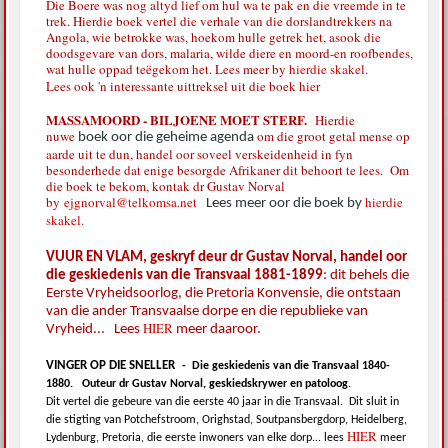
Die Boere was nog altyd lief om hul wa te pak en die vreemde in te
trek. Hierdie boek vertel die verhale van die dorslandtrekkers na
Angola, wie betrokke was, hoekom hulle getrek het, asook die
doodsgevare van dors, malaria, wilde diere en moord-en roofbendes,
wat hulle oppad teëgekom het. Lees meer by
hierdie skakel.
Lees ook 'n interessante uittreksel uit die boek
hier
MASSAMOORD - BILJOENE MOET STERF.
Hierdie
nuwe
om die groot getal mense op
boek oor die geheime agenda
aarde uit te dun, handel oor soveel verskeidenheid in fyn
besonderhede dat enige besorgde Afrikaner dit behoort te lees. Om
die boek te bekom, kontak dr Gustav Norval
by
ejgnorval@telkomsa.net
hierdie
Lees meer oor die boek by
skakel.
VUUR EN VLAM, geskryf deur dr Gustav Norval, handel oor
die geskiedenis van die Transvaal 1881-1899
: dit behels die
Eerste Vryheidsoorlog, die Pretoria Konvensie, die ontstaan
van die ander Transvaalse dorpe en die republieke van
HIER
Vryheid... Lees
meer daaroor.
VINGER OP DIE SNELLER
-
Die geskiedenis van die Transvaal 1840-
1880.
Outeur dr Gustav Norval, geskiedskrywer en patoloog
.
Dit vertel die gebeure van die eerste 40 jaar in die Transvaal.
Dit sluit in
die stigting van Potchefstroom, Orighstad, Soutpansbergdorp, Heidelberg,
HIER
Lydenburg, Pretoria, die eerste inwoners van elke dorp... lees
meer