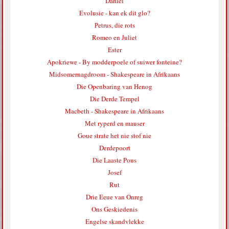
Daniel
Evolusie - kan ek dit glo?
Petrus, die rots
Romeo en Juliet
Ester
Apokriewe - By modderpoele of suiwer fonteine?
Midsomernagdroom - Shakespeare in Afrikaans
Die Openbaring van Henog
Die Derde Tempel
Macbeth - Shakespeare in Afrikaans
Met ryperd en mauser
Goue strate het nie stof nie
Derdepoort
Die Laaste Pous
Josef
Rut
Drie Eeue van Onreg
Ons Geskiedenis
Engelse skandvlekke