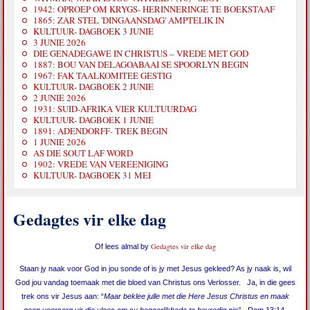
1942: OPROEP OM KRYGS- HERINNERINGE TE BOEKSTAAF
1865: ZAR STEL 'DINGAANSDAG' AMPTELIK IN
KULTUUR- DAGBOEK 3 JUNIE
3 JUNIE 2026
DIE GENADEGAWE IN CHRISTUS – VREDE MET GOD
1887: BOU VAN DELAGOABAAI SE SPOORLYN BEGIN
1967: FAK TAALKOMITEE GESTIG
KULTUUR- DAGBOEK 2 JUNIE
2 JUNIE 2026
1931: SUID-AFRIKA VIER KULTUURDAG
KULTUUR- DAGBOEK 1 JUNIE
1891: ADENDORFF- TREK BEGIN
1 JUNIE 2026
AS DIE SOUT LAF WORD
1902: VREDE VAN VEREENIGING
KULTUUR- DAGBOEK 31 MEI
Gedagtes vir elke dag
Gedagtes vir elke dag
Of lees almal by
Staan jy naak voor God in jou sonde of is jy met Jesus gekleed? As jy naak is, wil
God jou vandag toemaak met die bloed van Christus ons Verlosser. Ja, in die gees
trek ons vir Jesus aan: “
Maar beklee julle met die Here Jesus Christus en maak