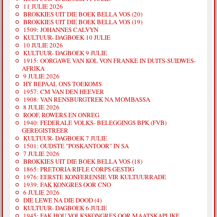
11 JULIE 2026
BROKKIES UIT DIE BOEK BELLA VOS (20)
BROKKIES UIT DIE BOEK BELLA VOS (19)
1509: JOHANNES CALVYN
KULTUUR- DAGBOEK 10 JULIE
10 JULIE 2026
KULTUUR- DAGBOEK 9 JULIE
1915: OORGAWE VAN KOL VON FRANKE IN DUITS-SUIDWES-
AFRIKA
9 JULIE 2026
HÝ BEPAAL ONS TOEKOMS
1957: CM VAN DEN HEEVER
1908: VAN RENSBURGTREK NA MOMBASSA
8 JULIE 2026
ROOF, ROWERS EN ONREG
1940: FEDERALE VOLKS- BELEGGINGS BPK (FVB)
GEREGISTREER
KULTUUR- DAGBOEK 7 JULIE
1501: OUDSTE "POSKANTOOR" IN SA
7 JULIE 2026
BROKKIES UIT DIE BOEK BELLA VOS (18)
1865: PRETORIA RIFLE CORPS GESTIG
1976: EERSTE KONFERENSIE VIR KULTUURRADE
1939: FAK KONGRES OOR CNO
6 JULIE 2026
DIE LEWE NA DIE DOOD (4)
KULTUUR- DAGBOEK 6 JULIE
1945: FAK HOU VOLKSKONGRES OOR MAATSKAPLIKE