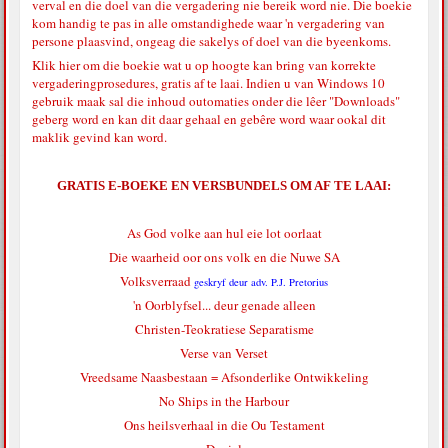
verval en die doel van die vergadering nie bereik word nie. Die boekie
kom handig te pas in alle omstandighede waar 'n vergadering van
persone plaasvind, ongeag die sakelys of doel van die byeenkoms.
Klik hier
om die boekie wat u op hoogte kan bring van korrekte
vergaderingprosedures, gratis af te laai. Indien u van Windows 10
gebruik maak sal die inhoud outomaties onder die lêer "Downloads"
geberg word en kan dit daar gehaal en gebêre word waar ookal dit
maklik gevind kan word.
GRATIS E-BOEKE EN VERSBUNDELS OM AF TE LAAI:
As God volke aan hul eie lot oorlaat
Die waarheid oor ons volk en die Nuwe SA
Volksverraad
geskryf deur adv. P.J. Pretorius
'n Oorblyfsel... deur genade alleen
Christen-Teokratiese Separatisme
Verse van Verset
Vreedsame Naasbestaan = Afsonderlike Ontwikkeling
No Ships in the Harbour
Ons heilsverhaal in die Ou Testament