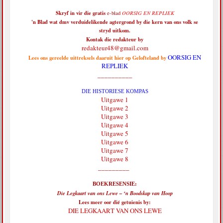
Skryf in vir die
gratis
e-blad
OORSIG EN REPLIEK
'n Blad wat dmv verduidelikende agtergrond by die kern van ons volk se
stryd uitkom.
Kontak die redakteur by
redakteur48@gmail.com
OORSIG EN
Lees ons gereelde uittreksels daaruit hier op Gelofteland by
REPLIEK
__________
DIE HISTORIESE KOMPAS
Uitgawe 1
Uitgawe 2
Uitgawe 3
Uitgawe 4
Uitgawe 5
Uitgawe 6
Uitgawe 7
Uitgawe 8
_________
BOEKRESENSIE:
Die Legkaart van ons Lewe – ‘n Boodskap van Hoop
Lees meer oor dié getuienis by:
DIE LEGKAART VAN ONS LEWE
__________