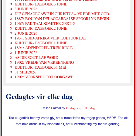
KULTUUR- DAGBOEK 3 JUNIE
3 JUNIE 2026
DIE GENADEGAWE IN CHRISTUS – VREDE MET GOD
1887: BOU VAN DELAGOABAAI SE SPOORLYN BEGIN
1967: FAK TAALKOMITEE GESTIG
KULTUUR- DAGBOEK 2 JUNIE
2 JUNIE 2026
1931: SUID-AFRIKA VIER KULTUURDAG
KULTUUR- DAGBOEK 1 JUNIE
1891: ADENDORFF- TREK BEGIN
1 JUNIE 2026
AS DIE SOUT LAF WORD
1902: VREDE VAN VEREENIGING
KULTUUR- DAGBOEK 31 MEI
31 MEI 2026
1902: VOORSPEL TOT OORGAWE
Gedagtes vir elke dag
Gedagtes vir elke dag
Of lees almal by
Toe ek gedink het my voete gly, het u troue liefde my regop gehou, HERE. Toe ek
met baie onrus in my binneste sit, het u vertroosting my tot rus gebring.