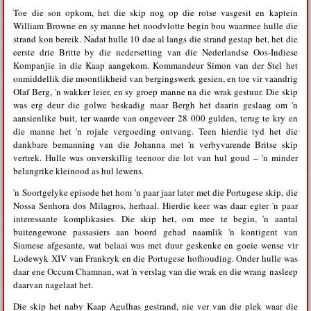
Toe die son opkom, het die skip nog op die rotse vasgesit en kaptein
William Browne en sy manne het noodvlotte begin bou waarmee hulle die
strand kon bereik. Nadat hulle 10 dae al langs die strand gestap het, het die
eerste drie Britte by die nedersetting van die Nederlandse Oos-Indiese
Kompanjie in die Kaap aangekom. Kommandeur Simon van der Stel het
onmiddellik die moontlikheid van bergingswerk gesien, en toe vir vaandrig
Olaf Berg, 'n wakker leier, en sy groep manne na die wrak gestuur. Die skip
was erg deur die golwe beskadig maar Bergh het daarin geslaag om 'n
aansienlike buit, ter waarde van ongeveer 28 000 gulden, terug te kry en
die manne het 'n rojale vergoeding ontvang. Teen hierdie tyd het die
dankbare bemanning van die Johanna met 'n verbyvarende Britse skip
vertrek. Hulle was onverskillig teenoor die lot van hul goud – 'n minder
belangrike kleinood as hul lewens.
'n Soortgelyke episode het hom 'n paar jaar later met die Portugese skip, die
Nossa Senhora dos Milagros, herhaal. Hierdie keer was daar egter 'n paar
interessante komplikasies. Die skip het, om mee te begin, 'n aantal
buitengewone passasiers aan boord gehad naamlik 'n kontigent van
Siamese afgesante, wat belaai was met duur geskenke en goeie wense vir
Lodewyk XIV van Frankryk en die Portugese hofhouding. Onder hulle was
daar ene Occum Chamnan, wat 'n verslag van die wrak en die wrang nasleep
daarvan nagelaat het.
Die skip het naby Kaap Agulhas gestrand, nie ver van die plek waar die