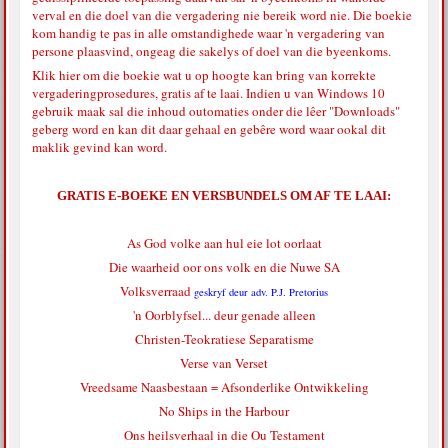
verval en die doel van die vergadering nie bereik word nie. Die boekie
kom handig te pas in alle omstandighede waar 'n vergadering van
persone plaasvind, ongeag die sakelys of doel van die byeenkoms.
Klik hier
om die boekie wat u op hoogte kan bring van korrekte
vergaderingprosedures, gratis af te laai. Indien u van Windows 10
gebruik maak sal die inhoud outomaties onder die lêer "Downloads"
geberg word en kan dit daar gehaal en gebêre word waar ookal dit
maklik gevind kan word.
GRATIS E-BOEKE EN VERSBUNDELS OM AF TE LAAI:
As God volke aan hul eie lot oorlaat
Die waarheid oor ons volk en die Nuwe SA
Volksverraad
geskryf deur adv. P.J. Pretorius
'n Oorblyfsel... deur genade alleen
Christen-Teokratiese Separatisme
Verse van Verset
Vreedsame Naasbestaan = Afsonderlike Ontwikkeling
No Ships in the Harbour
Ons heilsverhaal in die Ou Testament