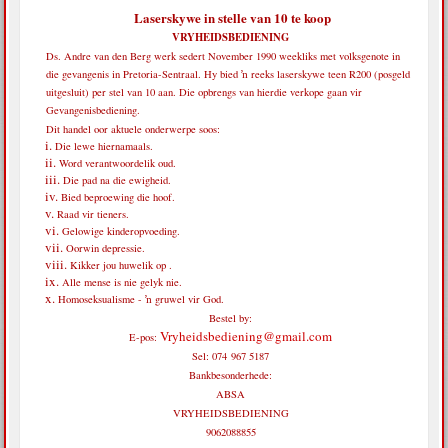
Laserskywe in stelle van 10 te koop
VRYHEIDSBEDIENING
Ds. Andre van den Berg werk sedert November 1990 weekliks met volksgenote in
die gevangenis in Pretoria-Sentraal. Hy bied ŉ reeks laserskywe teen R200 (posgeld
uitgesluit) per stel van 10 aan. Die opbrengs van hierdie verkope gaan vir
Gevangenisbediening.
Dit handel oor aktuele onderwerpe soos:
Die lewe hiernamaals.
Word verantwoordelik oud.
Die pad na die ewigheid.
Bied beproewing die hoof.
Raad vir tieners.
Gelowige kinderopvoeding.
Oorwin depressie.
Kikker jou huwelik op .
Alle mense is nie gelyk nie.
Homoseksualisme - ŉ gruwel vir God.
Bestel by:
Vryheidsbediening@gmail.com
E-pos:
Sel: 074 967 5187
Bankbesonderhede:
ABSA
VRYHEIDSBEDIENING
9062088855