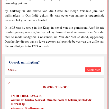
vorendag gekom.
Sy hartstog na die skatte van die Ooste het Bergh verskeie jare van
ballingskap in Oos-Indië gekos. Hy was egter van nature 'n opgeruimde
mens en het gou daarvan herstel.
In 1695 was hy terug in die Kaap, in bevel van die garnisoen. Asof dit nie
ironies genoeg was nie, het hy ook sy lewensideaal verwesenlik en Van der
Stel se modellandgoed, Constantia, ná Van der Stel se dood, opgekoop.
Daar het hy die res van sy lewe gewoon as lewende bewys van die grille van
die noodlot, en is in 1724 oorlede.
Opsoek na inligting?
BOEKE TE KOOP
IN DOODSGEVAAR,
outeur dr Gustav Norval. Om die boek te bekom, kontak dr
Norval by
ejgnorval@telkomsa.net