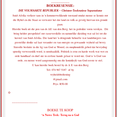
__________
BOEKRESENSIE:
DIE VOLMAAKTE REPUBLIEK – Christen-Teokratiese Separatisme
Suid-Afrika verkeer tans in 'n kommerwekkende toestand omdat mense se kennis oor
die Bybel en die Staat so verwater het dat land en volk as gevolg hiervan ten gronde
gaan.
Hierdie boek uit die pen van ds AE van den Berg, het in gedrukte vorm verskyn. Dit
bring helder perspektief oor rasseverskille en natuurlike skeiding wat sal lei tot die
herstel van Suid-Afrika. Die land het 'n dringende behoefte wat landsburgers van
geestelike denke sal laat verander en van onregte en gewaande vryheid sal bevry.
Sinvolle besluite in die lig van God se Woord, en onophoudelik gebed dat bevryding
spoedig verwesenlik word, is noodsaaklik. Politiek is erns en harde werk wat wet en
orde handhaaf en durf nie in eerlose hande gelaat te word nie. God is 'n God van
orde, en mense word aangemoedig om die koninkryk van God eerste te stel.
U kan hierdie boek bestel by ds A E van den Berg
Tel: 074 967 5187 of by
vryheidsbediening
@gmail.com
Prys: R50-00
______________
BOEKE TE KOOP
‘n Nuwe Trek: Terug na u God