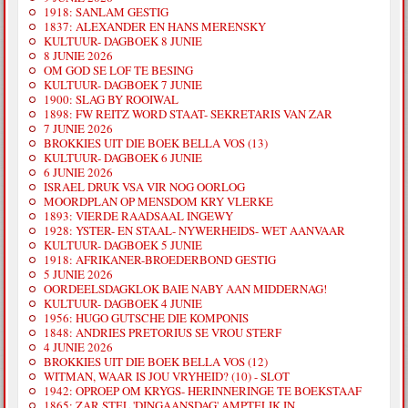
1918: SANLAM GESTIG
1837: ALEXANDER EN HANS MERENSKY
KULTUUR- DAGBOEK 8 JUNIE
8 JUNIE 2026
OM GOD SE LOF TE BESING
KULTUUR- DAGBOEK 7 JUNIE
1900: SLAG BY ROOIWAL
1898: FW REITZ WORD STAAT- SEKRETARIS VAN ZAR
7 JUNIE 2026
BROKKIES UIT DIE BOEK BELLA VOS (13)
KULTUUR- DAGBOEK 6 JUNIE
6 JUNIE 2026
ISRAEL DRUK VSA VIR NOG OORLOG
MOORDPLAN OP MENSDOM KRY VLERKE
1893: VIERDE RAADSAAL INGEWY
1928: YSTER- EN STAAL- NYWERHEIDS- WET AANVAAR
KULTUUR- DAGBOEK 5 JUNIE
1918: AFRIKANER-BROEDERBOND GESTIG
5 JUNIE 2026
OORDEELSDAGKLOK BAIE NABY AAN MIDDERNAG!
KULTUUR- DAGBOEK 4 JUNIE
1956: HUGO GUTSCHE DIE KOMPONIS
1848: ANDRIES PRETORIUS SE VROU STERF
4 JUNIE 2026
BROKKIES UIT DIE BOEK BELLA VOS (12)
WITMAN, WAAR IS JOU VRYHEID? (10) - SLOT
1942: OPROEP OM KRYGS- HERINNERINGE TE BOEKSTAAF
1865: ZAR STEL 'DINGAANSDAG' AMPTELIK IN