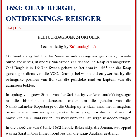
1683: OLAF BERGH,
ONTDEKKINGS- REISIGER
Druk
|
E-Pos
KULTUURDAGBOEK 24 OKTOBER
Lees volledig by
Kultuurdagboek
Op hierdie dag het hierdie Sweedse ontdekkingsreisiger van sy tweede
binnelandse reis, in opdrag van Simon van der Stel, in Kaapstad aangekom.
Olaf Bergh is in 1643 in Swede gebore en het hom in 1665 aan die Kaap
gevestig in diens van die VOC. Deur sy bekwaamheid en ywer het hy die
belangrike posisies van lid van die politieke raad en kaptein van die
garnisoen beklee.
In opdrag van goew Simon van der Stel het hy verskeie ontdekkingstogte
na die binneland onderneem, sonder om die geheim van die
Namakwalandse Koperberge of die Gariep op te klaar, maar met 'n magdom
betroubare en noukeurig aangetekende inligting oor die landstreek tot
noord van die Olifantsrivier. Iets meer oor van Olaf Bergh se wedervaringe:
In die vroeë ure van 8 Junie 1682 het die Britse skip, die Joanna, wat oppad
was na Surat in Oos-Indië, noordwes van die Kaap Agulhas gestrand.