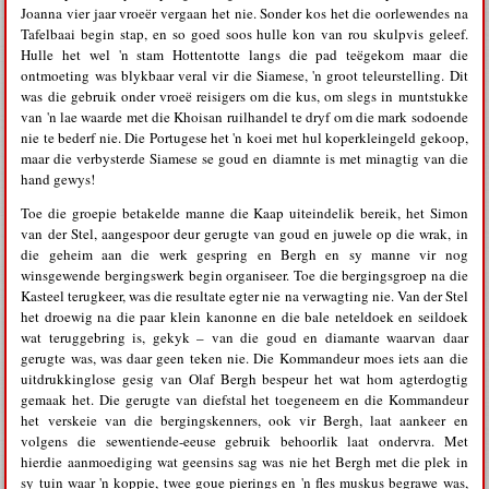
Joanna vier jaar vroeër vergaan het nie. Sonder kos het die oorlewendes na
Tafelbaai begin stap, en so goed soos hulle kon van rou skulpvis geleef.
Hulle het wel 'n stam Hottentotte langs die pad teëgekom maar die
ontmoeting was blykbaar veral vir die Siamese, 'n groot teleurstelling. Dit
was die gebruik onder vroeë reisigers om die kus, om slegs in muntstukke
van 'n lae waarde met die Khoisan ruilhandel te dryf om die mark sodoende
nie te bederf nie. Die Portugese het 'n koei met hul koperkleingeld gekoop,
maar die verbysterde Siamese se goud en diamnte is met minagtig van die
hand gewys!
Toe die groepie betakelde manne die Kaap uiteindelik bereik, het Simon
van der Stel, aangespoor deur gerugte van goud en juwele op die wrak, in
die geheim aan die werk gespring en Bergh en sy manne vir nog
winsgewende bergingswerk begin organiseer. Toe die bergingsgroep na die
Kasteel terugkeer, was die resultate egter nie na verwagting nie. Van der Stel
het droewig na die paar klein kanonne en die bale neteldoek en seildoek
wat teruggebring is, gekyk – van die goud en diamante waarvan daar
gerugte was, was daar geen teken nie. Die Kommandeur moes iets aan die
uitdrukkinglose gesig van Olaf Bergh bespeur het wat hom agterdogtig
gemaak het. Die gerugte van diefstal het toegeneem en die Kommandeur
het verskeie van die bergingskenners, ook vir Bergh, laat aankeer en
volgens die sewentiende-eeuse gebruik behoorlik laat ondervra. Met
hierdie aanmoediging wat geensins sag was nie het Bergh met die plek in
sy tuin waar 'n koppie, twee goue pierings en 'n fles muskus begrawe was,