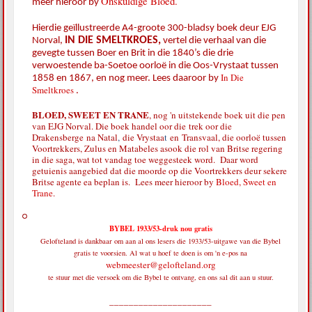
Onskuldige Bloed.
meer hieroor by
Hierdie geïllustreerde A4-groote 300-bladsy boek deur EJG
IN DIE SMELTKROES,
Norval,
vertel die verhaal van die
gevegte tussen Boer en Brit in die 1840’s die drie
verwoestende ba-Soetoe oorloë in die Oos-Vrystaat tussen
In Die
1858 en 1867, en nog meer. Lees daaroor by
Smeltkroes
.
BLOED, SWEET EN TRANE
, nog 'n uitstekende boek uit die pen
van EJG Norval. Die boek handel oor die
trek oor die
Drakensberge
na Natal
,
die Vrystaa
t
en
Transvaal, die oorloë tussen
Voortrekkers, Zulus en Matabeles asook die rol van Britse regering
in die saga, wat tot vandag toe weggesteek word. Daar word
getuienis aangebied dat die moorde op die Voortrekkers deur sekere
Britse agente ea beplan is. Lees meer hieroor by
Bloed, Sweet en
Trane
.
BYBEL 1933/53-druk nou gratis
Gelofteland is dankbaar om aan al ons lesers die 1933/53-uitgawe van die Bybel
gratis te voorsien. Al wat u hoef te doen is om 'n e-pos na
webmeester@gelofteland.org
te stuur met die versoek om die Bybel te ontvang, en ons sal dit aan u stuur.
_____________________