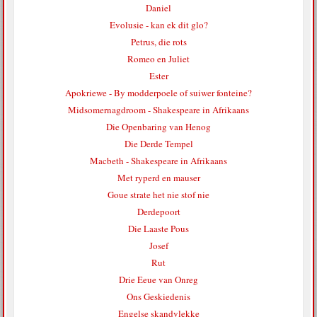
Daniel
Evolusie - kan ek dit glo?
Petrus, die rots
Romeo en Juliet
Ester
Apokriewe - By modderpoele of suiwer fonteine?
Midsomernagdroom - Shakespeare in Afrikaans
Die Openbaring van Henog
Die Derde Tempel
Macbeth - Shakespeare in Afrikaans
Met ryperd en mauser
Goue strate het nie stof nie
Derdepoort
Die Laaste Pous
Josef
Rut
Drie Eeue van Onreg
Ons Geskiedenis
Engelse skandvlekke