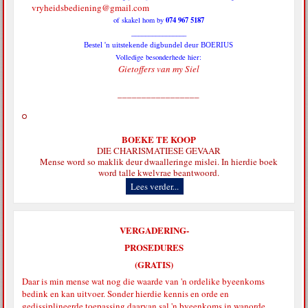
vryheidsbediening@gmail.com
074 967 5187
of skakel hom by
________________
Bestel 'n uitstekende digbundel deur BOERIUS
Volledige besonderhede hier:
Gietoffers van my Siel
_________________
BOEKE TE KOOP
DIE CHARISMATIESE GEVAAR
Mense word so maklik deur dwaalleringe mislei. In hierdie boek
word talle kwelvrae beantwoord.
Lees verder...
VERGADERING-
PROSEDURES
(GRATIS)
Daar is min mense wat nog die waarde van 'n ordelike byeenkoms
bedink en kan uitvoer. Sonder hierdie kennis en orde en
gedissiplineerde toepassing daarvan sal 'n byeenkoms in wanorde