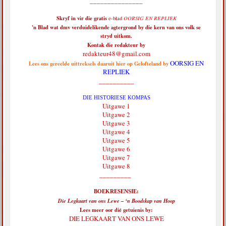
_______________
Skryf in vir die
gratis
e-blad
OORSIG EN REPLIEK
'n Blad wat dmv verduidelikende agtergrond by die kern van ons volk se
stryd uitkom.
Kontak die redakteur by
redakteur48@gmail.com
OORSIG EN
Lees ons gereelde uittreksels daaruit hier op Gelofteland by
REPLIEK
__________
DIE HISTORIESE KOMPAS
Uitgawe 1
Uitgawe 2
Uitgawe 3
Uitgawe 4
Uitgawe 5
Uitgawe 6
Uitgawe 7
Uitgawe 8
_________
BOEKRESENSIE:
Die Legkaart van ons Lewe – ‘n Boodskap van Hoop
Lees meer oor dié getuienis by:
DIE LEGKAART VAN ONS LEWE