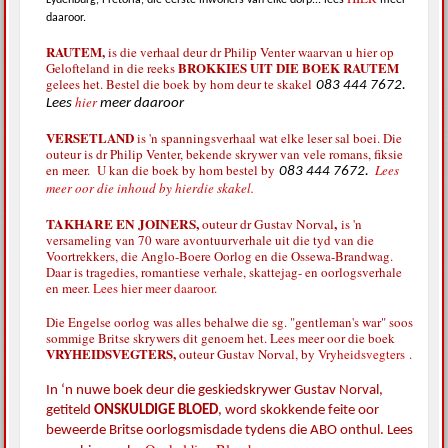
Lydenburg, Pretoria, die eerste inwoners van elke dorp... lees
meer
daaroor.
RAUTEM,
is die verhaal deur dr Philip Venter waarvan u hier op
BROKKIES UIT DIE BOEK RAUTEM
Gelofteland in die reeks
gelees het. Bestel die boek by hom deur te skakel
083 444 7672.
hier
Lees
meer daaroor
VERSETLAND
is 'n spanningsverhaal wat elke leser sal boei. Die
outeur is dr Philip Venter, bekende skrywer van vele romans, fiksie
en meer. U kan die boek by hom bestel by
Lees
083 444 7672.
meer oor die inhoud by hierdie skakel.
TAKHARE EN JOINERS,
,
outeur dr Gustav Norval
is 'n
versameling van 70 ware avontuurverhale uit die tyd van die
Voortrekkers, die Anglo-Boere Oorlog en die Ossewa-Brandwag.
Daar is tragedies, romantiese verhale, skattejag- en oorlogsverhale
en meer.
Lees hier meer daaroor.
Die Engelse oorlog was alles behalwe die sg. "gentleman's war" soos
sommige Britse skrywers dit genoem het. Lees meer oor die boek
VRYHEIDSVEGTERS,
outeur Gustav Norval, by
Vryheidsvegters
.
In ‘n nuwe boek deur die geskiedskrywer Gustav Norval,
getiteld
ONSKULDIGE BLOED
,
word skokkende feite oor
beweerde Britse oorlogsmisdade tydens die ABO onthul. Lees