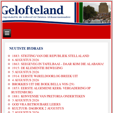
NUUTSTE BYDRAES
1883: STIGTING VAN DIE REPUBLIEK STELLALAND
6 AUGUSTUS 2026
1863: SEEGEVEG IN TAFELBAAI – DAAR KOM DIE ALABAMA!
1915: DE KLEMENTIE BEWEGING
5 AUGUSTUS 2026
1914: EERSTE WêRELDOORLOG BREEK UIT
4 AUGUSTUS 2026
BROKKIES UIT DIE BOEK BELLA VOS (29)
1853: EERSTE ALGEMENE KERK- VERGADERING OP
RUSTENBURG
1881: KONVENSIE VAN PRETORIA ONDERTEKEN
3 AUGUSTUS 2026
GOD VRA BETROUBARE LEIERS
KULTUUR- DAGBOEK 2 AUGUSTUS
2 AUGUSTUS 2026