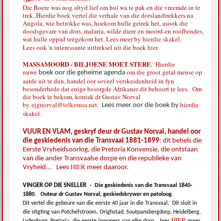
Die Boere was nog altyd lief om hul wa te pak en die vreemde in te
trek. Hierdie boek vertel die verhale van die dorslandtrekkers na
Angola, wie betrokke was, hoekom hulle getrek het, asook die
doodsgevare van dors, malaria, wilde diere en moord-en roofbendes,
wat hulle oppad teëgekom het. Lees meer by
hierdie skakel.
Lees ook 'n interessante uittreksel uit die boek
hier
MASSAMOORD - BILJOENE MOET STERF.
Hierdie
nuwe
om die groot getal mense op
boek oor die geheime agenda
aarde uit te dun, handel oor soveel verskeidenheid in fyn
besonderhede dat enige besorgde Afrikaner dit behoort te lees. Om
die boek te bekom, kontak dr Gustav Norval
by
ejgnorval@telkomsa.net
hierdie
Lees meer oor die boek by
skakel.
VUUR EN VLAM, geskryf deur dr Gustav Norval, handel oor
die geskiedenis van die Transvaal 1881-1899
: dit behels die
Eerste Vryheidsoorlog, die Pretoria Konvensie, die ontstaan
van die ander Transvaalse dorpe en die republieke van
HIER
Vryheid... Lees
meer daaroor.
VINGER OP DIE SNELLER
-
Die geskiedenis van die Transvaal 1840-
1880.
Outeur dr Gustav Norval, geskiedskrywer en patoloog
.
Dit vertel die gebeure van die eerste 40 jaar in die Transvaal.
Dit sluit in
die stigting van Potchefstroom, Orighstad, Soutpansbergdorp, Heidelberg,
HIER