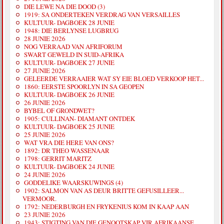
DIE LEWE NA DIE DOOD (3)
1919: SA ONDERTEKEN VERDRAG VAN VERSAILLES
KULTUUR- DAGBOEK 28 JUNIE
1948: DIE BERLYNSE LUGBRUG
28 JUNIE 2026
NOG VERRAAD VAN AFRIFORUM
SWART GEWELD IN SUID-AFRIKA
KULTUUR- DAGBOEK 27 JUNIE
27 JUNIE 2026
GELEERDE VERRAAIER WAT SY EIE BLOED VERKOOP HET...
1860: EERSTE SPOORLYN IN SA GEOPEN
KULTUUR- DAGBOEK 26 JUNIE
26 JUNIE 2026
BYBEL OF GRONDWET?
1905: CULLINAN- DIAMANT ONTDEK
KULTUUR- DAGBOEK 25 JUNIE
25 JUNIE 2026
WAT VRA DIE HERE VAN ONS?
1892: DR THEO WASSENAAR
1798: GERRIT MARITZ
KULTUUR- DAGBOEK 24 JUNIE
24 JUNIE 2026
GODDELIKE WAARSKUWINGS (4)
1902: SALMON VAN AS DEUR BRITTE GEFUSILLEER...
VERMOOR.
1792: NEDERBURGH EN FRYKENIUS KOM IN KAAP AAN
23 JUNIE 2026
1943: STIGTING VAN DIE GENOOTSKAP VIR AFRIKAANSE