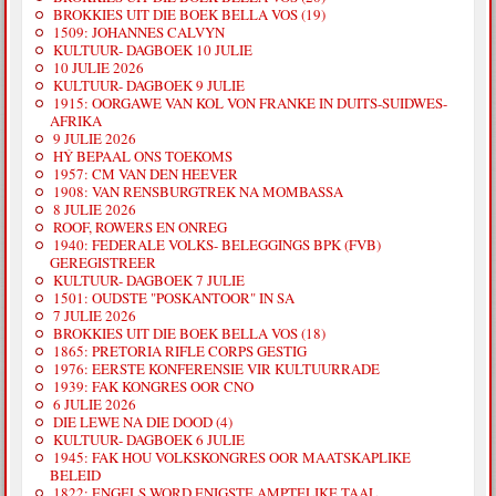
BROKKIES UIT DIE BOEK BELLA VOS (19)
1509: JOHANNES CALVYN
KULTUUR- DAGBOEK 10 JULIE
10 JULIE 2026
KULTUUR- DAGBOEK 9 JULIE
1915: OORGAWE VAN KOL VON FRANKE IN DUITS-SUIDWES-
AFRIKA
9 JULIE 2026
HÝ BEPAAL ONS TOEKOMS
1957: CM VAN DEN HEEVER
1908: VAN RENSBURGTREK NA MOMBASSA
8 JULIE 2026
ROOF, ROWERS EN ONREG
1940: FEDERALE VOLKS- BELEGGINGS BPK (FVB)
GEREGISTREER
KULTUUR- DAGBOEK 7 JULIE
1501: OUDSTE "POSKANTOOR" IN SA
7 JULIE 2026
BROKKIES UIT DIE BOEK BELLA VOS (18)
1865: PRETORIA RIFLE CORPS GESTIG
1976: EERSTE KONFERENSIE VIR KULTUURRADE
1939: FAK KONGRES OOR CNO
6 JULIE 2026
DIE LEWE NA DIE DOOD (4)
KULTUUR- DAGBOEK 6 JULIE
1945: FAK HOU VOLKSKONGRES OOR MAATSKAPLIKE
BELEID
1822: ENGELS WORD ENIGSTE AMPTELIKE TAAL