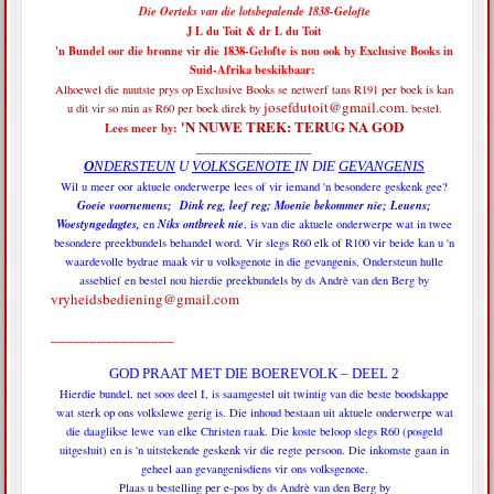
Die Oerteks van die lotsbepalende 1838-Gelofte
J L du Toit & dr L du Toit
'n Bundel oor die bronne vir die 1838-Gelofte is nou ook by Exclusive Books in
Suid-Afrika beskikbaar:
Alhoewel die nuutste prys op Exclusive Books se netwerf tans R191 per boek is
kan
josefdutoit@gmail.com
u dit vir so min as R60 per boek direk by
. bestel.
'N NUWE TREK: TERUG NA GOD
Lees meer by:
_______________
O
NDERSTEUN
U
VOLKSGENOTE
IN DIE
GEVANGENIS
Wil u meer oor aktuele onderwerpe lees of vir iemand 'n besondere geskenk gee?
Goeie voornemens; Dink reg, leef reg; Moenie bekommer nie; Leuens;
Woestyngedagtes,
Niks ontbreek nie
en
, is van die aktuele onderwerpe wat in twee
besondere preekbundels behandel word. Vir slegs R60 elk of R100 vir beide kan u 'n
waardevolle bydrae maak vir u volksgenote in die gevangenis. Ondersteun hulle
asseblief en bestel nou hierdie preekbundels by ds Andrè van den Berg by
vryheidsbediening@gmail.com
________________
GOD PRAAT MET DIE BOEREVOLK – DEEL 2
Hierdie bundel, net soos deel I, is saamgestel uit twintig van die beste boodskappe
wat sterk op ons volkslewe gerig is. Die inhoud bestaan uit aktuele onderwerpe wat
die daaglikse lewe van elke Christen raak. Die koste beloop slegs R60 (posgeld
uitgesluit) en is 'n uitstekende geskenk vir die regte persoon. Die inkomste gaan in
geheel aan gevangenisdiens vir ons volksgenote.
Plaas u bestelling per e-pos by ds Andrè van den Berg by