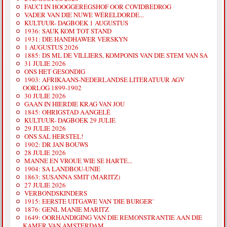
FAUCI IN HOOGGEREGSHOF OOR COVIDBEDROG
VADER VAN DIE NUWE WÊRELDORDE...
KULTUUR- DAGBOEK 1 AUGUSTUS
1936: SAUK KOM TOT STAND
1931: DIE HANDHAWER VERSKYN
1 AUGUSTUS 2026
1885: DS ML DE VILLIERS, KOMPONIS VAN DIE STEM VAN SA
31 JULIE 2026
ONS HET GESONDIG
1903: AFRIKAANS-NEDERLANDSE LITERATUUR AGV
OORLOG 1899-1902
30 JULIE 2026
GAAN IN HIERDIE KRAG VAN JOU
1845: OHRIGSTAD AANGELÊ
KULTUUR- DAGBOEK 29 JULIE
29 JULIE 2026
ONS SAL HERSTEL!
1902: DR JAN BOUWS
28 JULIE 2026
MANNE EN VROUE WIE SE HARTE...
1904: SA LANDBOU-UNIE
1863: SUSANNA SMIT (MARITZ)
27 JULIE 2026
VERBONDSKINDERS
1915: EERSTE UITGAWE VAN 'DIE BURGER'
1876: GENL MANIE MARITZ
1649: OORHANDIGING VAN DIE REMONSTRANTIE AAN DIE
KAMER VAN AMSTERDAM