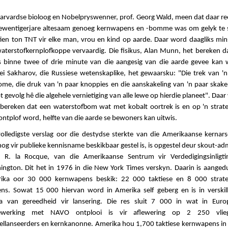
Harvardse bioloog en Nobelpryswenner, prof. Georg Wald, meen dat daar ree
sewentigerjare altesaam genoeg kernwapens en -bomme was om gelyk te 
tien ton TNT vir elke man, vrou en kind op aarde. Daar word daagliks min
waterstofkernplofkoppe vervaardig. Die fisikus, Alan Munn, het bereken da
 binne twee of drie minute van die aangesig van die aarde gevee kan 
ei Sakharov, die Russiese wetenskaplike, het gewaarsku: "Die trek van 'n
ome, die druk van 'n paar knoppies en die aanskakeling van 'n paar skakel
ot gevolg hê die algehele vernietiging van alle lewe op hierdie planeet". Daa
 bereken dat een waterstofbom wat met kobalt oortrek is en op 'n strate
ontplof word, helfte van die aarde se bewoners kan uitwis.
volledigste verslag oor die destydse sterkte van die Amerikaanse kernars
og vir publieke kennisname beskikbaar gestel is, is opgestel deur skout-ad
 R. la Rocque, van die Amerikaanse Sentrum vir Verdedigingsinligti
ington. Dit het in 1976 in die New York Times verskyn. Daarin is aangedu
ika oor 30 000 kernwapens beskik: 22 000 taktiese en 8 000 strate
ns. Sowat 15 000 hiervan word in Amerika self geberg en is in verskil
ia van gereedheid vir lansering. Die res sluit 7 000 in wat in Euro
werking met NAVO ontplooi is vir aflewering op 2 250 vlieg
iellanseerders en kernkanonne. Amerika hou 1,700 taktiese kernwapens in 