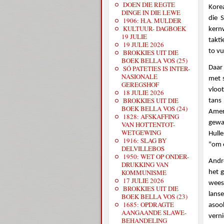
DOEN DIE REGTE
Korea
DINGE IN DIE LEWE
die 
1906: H.A. MULDER
KULTUUR- DAGBOEK
kern
19 JULIE
takt
19 JULIE 2026
to vu
BROKKIES UIT DIE
BOEK BELLA VOS (25)
SÓ PATETIES IS INTER-
Daar
NASIONALE
met s
GEREGSHOF
vloo
18 JULIE 2026
BROKKIES UIT DIE
tans
BOEK BELLA VOS (24)
Amer
1828: AFSKAFFING
gewa
VAN HOTTENTOT-
WETGEWING
Hulle
1916: SLAG BY
"om e
DELVILLEBOS
1950: WET OP ONDER-
Andre
DRUKKING VAN
KOMMUNISME
het g
17 JULIE 2026
wees
BROKKIES UIT DIE
lanse
BOEK BELLA VOS (23)
1685: OPDRAGTE
asoo
AANGAANDE SLAWE-
verni
BEHANDELING