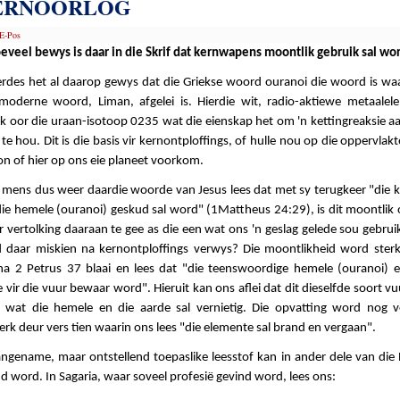
ERNOORLOG
E-Pos
eveel bewys is daar in die Skrif dat kernwapens moontlik gebruik sal wo
erdes het al daarop gewys dat die Griekse woord ouranoi die woord is wa
moderne woord, Liman, afgelei is. Hierdie wit, radio-aktiewe metaalel
k oor die uraan-isotoop 0235 wat die eienskap het om 'n kettingreaksie a
te hou. Dit is die basis vir kernontploffings, of hulle nou op die oppervlak
on of hier op ons eie planeet voorkom.
n mens dus weer daardie woorde van Jesus lees dat met sy terugkeer "die k
die hemele (ouranoi) geskud sal word" (1Mattheus 24:29), is dit moontlik 
 vertolking daaraan te gee as die een wat ons 'n geslag gelede sou gebrui
 daar miskien na kernontploffings verwys? Die moontlikheid word sterk
na 2 Petrus 37 blaai en lees dat "die teenswoordige hemele (ouranoi) e
 vir die vuur bewaar word". Hieruit kan ons aflei dat dit dieselfde soort vu
 wat die hemele en die aarde sal vernietig. Die opvatting word nog v
erk deur vers tien waarin ons lees "die elemente sal brand en vergaan".
ngename, maar ontstellend toepaslike leesstof kan in ander dele van die 
d word. In Sagaria, waar soveel profesië gevind word, lees ons: