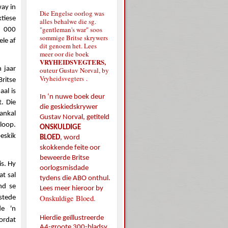
way in
Die Engelse oorlog was
tiese
alles behalwe die sg.
"gentleman's war" soos
2 000
sommige Britse skrywers
le af
dit genoem het. Lees
meer oor die boek
VRYHEIDSVEGTERS,
 jaar
outeur Gustav Norval, by
Vryheidsvegters
.
Britse
al is
In ‘n nuwe boek deur
. Die
die geskiedskrywer
ankal
Gustav Norval, getiteld
loop.
ONSKULDIGE
beskik
BLOED
,
word
skokkende feite oor
beweerde Britse
is. Hy
oorlogsmisdade
at sal
tydens die ABO onthul.
nd se
Lees meer hieroor by
Onskuldige Bloed.
 stede
de 'n
Hierdie geïllustreerde
oordat
A4-groote 300-bladsy