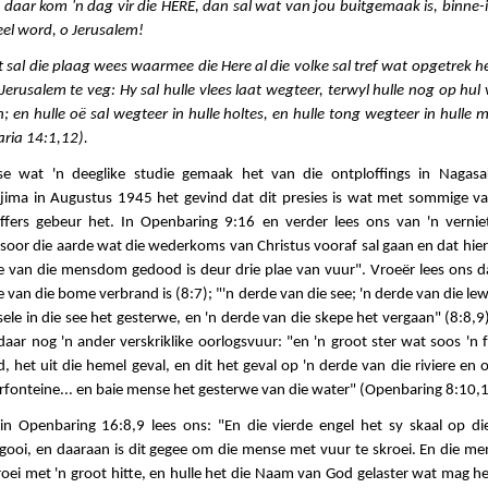
 daar kom 'n dag vir die HERE, dan sal wat van jou buitgemaak is, binne-
eel word, o Jerusalem!
t sal die plaag wees waarmee die Here al die volke sal tref wat opgetrek 
Jerusalem te veg: Hy sal hulle vlees laat wegteer, terwyl hulle nog op hul
; en hulle oë sal wegteer in hulle holtes, en hulle tong wegteer in hulle
aria 14:1,12).
e wat 'n deeglike studie gemaak het van die ontploffings in Nagasa
sjima in Augustus 1945 het gevind dat dit presies is wat met sommige va
offers gebeur het. In Openbaring 9:16 en verder lees ons van 'n verniet
oor die aarde wat die wederkoms van Christus vooraf sal gaan en dat hier
e van die mensdom gedood is deur drie plae van vuur". Vroeër lees ons da
 van die bome verbrand is (8:7); "'n derde van die see; 'n derde van die l
ele in die see het gesterwe, en 'n derde van die skepe het vergaan" (8:8,9
aar nog 'n ander verskriklike oorlogsvuur: "en 'n groot ster wat soos 'n 
, het uit die hemel geval, en dit het geval op 'n derde van die riviere en 
rfonteine... en baie mense het gesterwe van die water" (Openbaring 8:10,1
in Openbaring 16:8,9 lees ons: "En die vierde engel het sy skaal op di
gooi, en daaraan is dit gegee om die mense met vuur te skroei. En die me
oei met 'n groot hitte, en hulle het die Naam van God gelaster wat mag h