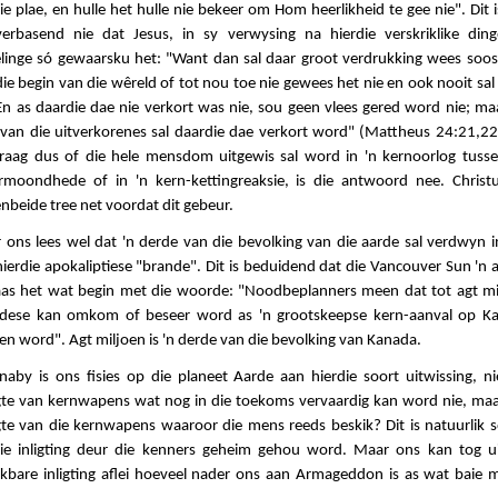
ie plae, en hulle het hulle nie bekeer om Hom heerlikheid te gee nie". Dit 
verbasend nie dat Jesus, in sy verwysing na hierdie verskriklike ding
elinge só gewaarsku het: "Want dan sal daar groot verdrukking wees soos
ie begin van die wêreld of tot nou toe nie gewees het nie en ook nooit sa
En as daardie dae nie verkort was nie, sou geen vlees gered word nie; ma
e van die uitverkorenes sal daardie dae verkort word" (Mattheus 24:21,22
vraag dus of die hele mensdom uitgewis sal word in 'n kernoorlog tusse
rmoondhede of in 'n kern-kettingreaksie, is die antwoord nee. Christu
nbeide tree net voordat dit gebeur.
 ons lees wel dat 'n derde van die bevolking van die aarde sal verdwyn i
ierdie apokaliptiese "brande". Dit is beduidend dat die Vancouver Sun 'n a
aas het wat begin met die woorde: "Noodbeplanners meen dat tot agt mi
dese kan omkom of beseer word as 'n grootskeepse kern-aanval op K
n word". Agt miljoen is 'n derde van die bevolking van Kanada.
naby is ons fisies op die planeet Aarde aan hierdie soort uitwissing, ni
gte van kernwapens wat nog in die toekoms vervaardig kan word nie, maa
gte van die kernwapens waaroor die mens reeds beskik? Dit is natuurlik s
die inligting deur die kenners geheim gehou word. Maar ons kan tog ui
ikbare inligting aflei hoeveel nader ons aan Armageddon is as wat baie 