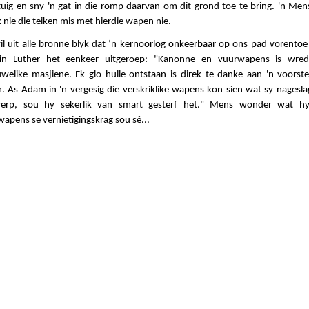
gtuig en sny 'n gat in die romp daarvan om dit grond toe te bring. 'n Men
ik nie die teiken mis met hierdie wapen nie.
wil uit alle bronne blyk dat ‘n kernoorlog onkeerbaar op ons pad vorentoe
in Luther het eenkeer uitgeroep: "Kanonne en vuurwapens is wre
uwelike masjiene. Ek glo hulle ontstaan is direk te danke aan 'n voorste
n. As Adam in 'n vergesig die verskriklike wapens kon sien wat sy nagesla
erp, sou hy sekerlik van smart gesterf het." Mens wonder wat h
apens se vernietigingskrag sou sê...