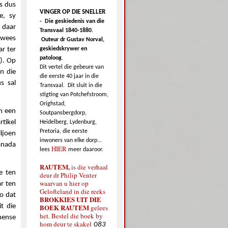
is dus
VINGER OP DIE SNELLER
e, sy
-
Die geskiedenis van die
 daar
Transvaal 1840-1880.
l wees
Outeur dr Gustav Norval,
geskiedskrywer en
ar ter
patoloog
.
). Op
Dit vertel die gebeure van
n die
die eerste 40 jaar in die
s sal
Transvaal.
Dit sluit in die
stigting van Potchefstroom,
Orighstad,
n een
Soutpansbergdorp,
rtikel
Heidelberg, Lydenburg,
Pretoria, die eerste
ljoen
inwoners van elke dorp...
anada
HIER
lees
meer daaroor.
RAUTEM,
is die verhaal
e ten
deur dr Philip Venter
waarvan u hier op
r ten
Gelofteland in die reeks
o dat
BROKKIES UIT DIE
t die
BOEK RAUTEM
gelees
het. Bestel die boek by
mense
hom deur te skakel
083