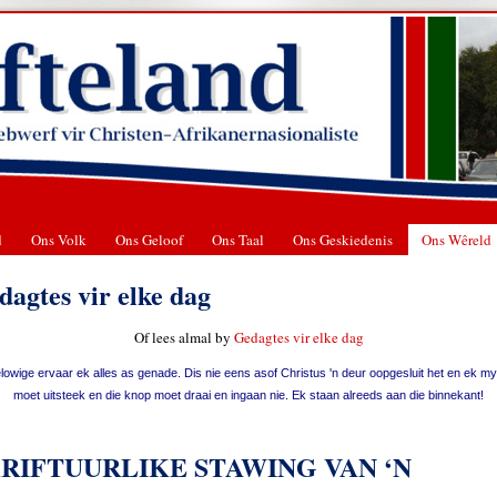
d
Ons Volk
Ons Geloof
Ons Taal
Ons Geskiedenis
Ons Wêreld
dagtes vir elke dag
Of lees almal by
Gedagtes vir elke dag
lowige ervaar ek alles as genade. Dis nie eens asof Christus 'n deur oopgesluit het en ek m
moet uitsteek en die knop moet draai en ingaan nie. Ek staan alreeds aan die binnekant!
RIFTUURLIKE STAWING VAN ‘N