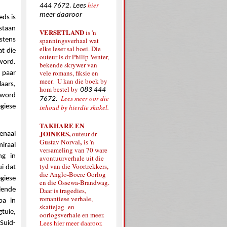
hier
444 7672. Lees
meer daaroor
ds is
staan
VERSETLAND
is 'n
stens
spanningsverhaal wat
elke leser sal boei. Die
t die
outeur is dr Philip Venter,
word.
bekende skrywer van
vele romans, fiksie en
 paar
meer. U kan die boek by
aars,
hom bestel by
083 444
r word
Lees meer oor die
7672.
giese
inhoud by hierdie skakel.
TAKHARE EN
JOINERS,
outeur dr
enaal
,
Gustav Norval
is 'n
miraal
versameling van 70 ware
ng in
avontuurverhale uit die
tyd van die Voortrekkers,
i dat
die Anglo-Boere Oorlog
giese
en die Ossewa-Brandwag.
Daar is tragedies,
lende
romantiese verhale,
pa in
skattejag- en
tuie,
oorlogsverhale en meer.
Lees hier meer daaroor.
Suid-