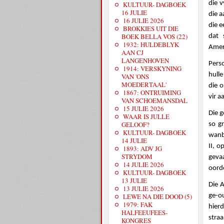
die 
KULTUUR- DAGBOEK
16 JULIE
die a
16 JULIE 2026
die e
BROKKIES UIT DIE
BOEK BELLA VOS (22)
dat 
1932: HULDEBLYK
Amer
AAN CJ
LANGENHOVEN
Perso
1914: VERSKYNING
hulle
VAN 'ONS
MOEDERTAAL'
die o
1867: ONTRUIMING
vir a
VAN SCHOEMANSDAL
15 JULIE 2026
Die 
WAAR IS JULLE
GELOOF?
so gr
KULTUUR- DAGBOEK
wanb
14 JULIE
II, 
1893: ADV JG
STRYDOM
geva
14 JULIE 2026
oorde
KULTUUR- DAGBOEK
13 JULIE
Die 
13 JULIE 2026
ge-o
LEWE NA DIE DOOD (5)
1979: FAK
hier
HALFEEUFEES-
stra
KONGRES