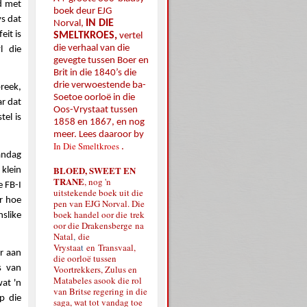
d met
boek deur EJG
ys dat
IN DIE
Norval,
eit is
SMELTKROES,
vertel
die verhaal van die
l die
gevegte tussen Boer en
Brit in die 1840’s die
drie verwoestende ba-
breek,
Soetoe oorloë in die
ar dat
Oos-Vrystaat tussen
tel is
1858 en 1867, en nog
meer. Lees daaroor by
In Die Smeltkroes
.
andag
BLOED, SWEET EN
 klein
TRANE
, nog 'n
 FB-I
uitstekende boek uit die
r hoe
pen van EJG Norval. Die
boek handel oor die
trek
slike
oor die Drakensberge
na
Natal
,
die
Vrystaa
t
en
Transvaal,
r aan
die oorloë tussen
s van
Voortrekkers, Zulus en
Matabeles asook die rol
at 'n
van Britse regering in die
p die
saga, wat tot vandag toe