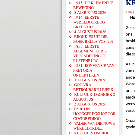
K
1915: DE KLEMENTIE
BEWEGING
5 AUGUSTUS 2026
Druk
|
1914: EERSTE
Ho
WêRELDOORLOG
BREEK UIT
Gele
4 AUGUSTUS 2026
ons 
BROKKIES UIT DIE
BOEK BELLA VOS (29)
beski
1853: EERSTE
gang 
ALGEMENE KERK-
die s
VERGADERING OP
RUSTENBURG
As '
1881: KONVENSIE VAN
PRETORIA
van 
ONDERTEKEN
ander
3 AUGUSTUS 2026
Word
GOD VRA
BETROUBARE LEIERS
ons 
KULTUUR- DAGBOEK 2
aarde
AUGUSTUS
2 AUGUSTUS 2026
wees
FAUCI IN
verst
HOOGGEREGSHOF OOR
COVIDBEDROG
Onaa
VADER VAN DIE NUWE
gevin
WÊRELDORDE...
KULTUUR- DAGBOEK 1