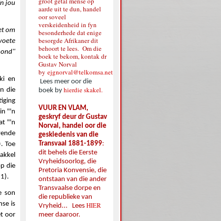
groot getal mense op
in jou
aarde uit te dun, handel
oor soveel
verskeidenheid in fyn
het om
besonderhede dat enige
besorgde Afrikaner dit
 voete
behoort te lees. Om die
 mond"
boek te bekom, kontak dr
Gustav Norval
by
ejgnorval@telkomsa.net
ki en
Lees meer oor die
hierdie skakel.
n die
boek by
iging
VUUR EN VLAM,
in "'n
geskryf deur dr Gustav
t "'n
Norval, handel oor die
ewende
geskiedenis van die
Transvaal 1881-1899
:
). Toe
dit behels die Eerste
fakkel
Vryheidsoorlog, die
op die
Pretoria Konvensie, die
1).
ontstaan van die ander
Transvaalse dorpe en
e son
die republieke van
nse is
HIER
Vryheid... Lees
meer daaroor.
et oor