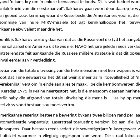
vyand 'n kans kry om 'n enkele teenaanval te loods. Dit is wat bedoel wor
anloklikheid van die eerste aanval". Sakharov gaan voort deur daarop te w
en gebied t.o.v. kernmag waar die Russe beslis die Amerikaners voor is, die f
sommige van hulle MIRV-missiele tot agt kernknalkoppe het, terwy
ikaanse ekwivalent maar drie het.
onlik is Sakharov oortuig daarvan dat as die Russe voel die tyd het aange
 nie sal aarsel om Amerika uit te wis nie. NAVO het jare gelede reeds verkla
ntstellendste feit aangaande die Russiese militêre strategie is dat dit opges
anval eerder as vir verdediging.
gevaar van die totale uitwissing van die hele mensdom met kernwapens is v
oot dat Time gewaarsku het dit sal weinig meer as 'n "toevalligheid of 'n
erekening" verg om 'n einde aan alles te maak. Toe die kernbomwerper, die
op Kersdag 1975 in Maine neergestort het, is die mensdom daaraan herinne
arlik naby die afgrond van totale uitwissing die mens is — as hy op men
el vir sy voortbestaan sou moes vertrou.
Amerikaanse regering bestee na bewering bykans twee biljoen rand per jaa
utomatiseerde wapentuig. Laserstraal-toerusting verskyn bo-aan die ly
die wapens. Daar bestaan reeds sedert die sewentigerjare 'n lasergeweer w
al uitskiet waarmee 'n vliegtuig opgespoor kan word. Die straal fokus o