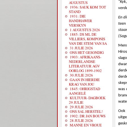
"Kyk,
AUGUSTUS
1936: SAUK KOM TOT
verd
STAND
1931: DIE
En di
HANDHAWER
teen 
VERSKYN
1 AUGUSTUS 2026
staan
1885: DS ML DE
(Sag
VILLIERS, KOMPONIS
VAN DIE STEM VAN SA
Mens
31 JULIE 2026
Hiro
ONS HET GESONDIG
1903: AFRIKAANS-
slag
NEDERLANDSE
dwars
LITERATUUR AGV
OORLOG 1899-1902
derd
30 JULIE 2026
derde
GAAN IN HIERDIE
skeps
KRAG VAN JOU
1845: OHRIGSTAD
was d
AANGELÊ
brand
KULTUUR- DAGBOEK
wate
29 JULIE
29 JULIE 2026
ONS SAL HERSTEL!
Ook 
1902: DR JAN BOUWS
uitge
28 JULIE 2026
geskr
MANNE EN VROUE