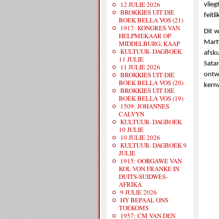
12 JULIE 2026
vlie
BROKKIES UIT DIE
feitl
BOEK BELLA VOS (21)
1917: KONGRES VAN
Dit 
HELPMEKAAR OP
Mart
MIDDELBURG, KAAP
KULTUUR- DAGBOEK
afsk
11 JULIE
Sata
11 JULIE 2026
BROKKIES UIT DIE
ontw
BOEK BELLA VOS (20)
kernw
BROKKIES UIT DIE
BOEK BELLA VOS (19)
1509: JOHANNES
CALVYN
KULTUUR- DAGBOEK
10 JULIE
10 JULIE 2026
KULTUUR- DAGBOEK 9
JULIE
1915: OORGAWE VAN
KOL VON FRANKE IN
DUITS-SUIDWES-
AFRIKA
9 JULIE 2026
HÝ BEPAAL ONS
TOEKOMS
1957: CM VAN DEN