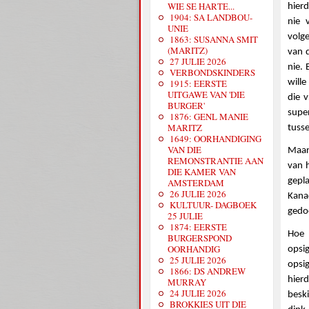
WIE SE HARTE...
hierd
1904: SA LANDBOU-
nie 
UNIE
volg
1863: SUSANNA SMIT
(MARITZ)
van d
27 JULIE 2026
nie. 
VERBONDSKINDERS
1915: EERSTE
will
UITGAWE VAN 'DIE
die 
BURGER'
supe
1876: GENL MANIE
MARITZ
tusse
1649: OORHANDIGING
VAN DIE
Maar
REMONSTRANTIE AAN
van h
DIE KAMER VAN
gepl
AMSTERDAM
26 JULIE 2026
Kana
KULTUUR- DAGBOEK
gedoe
25 JULIE
1874: EERSTE
Hoe 
BURGERSPOND
OORHANDIG
opsi
25 JULIE 2026
opsi
1866: DS ANDREW
hier
MURRAY
24 JULIE 2026
besk
BROKKIES UIT DIE