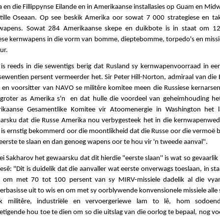
 en die Fillippynse Eilande en in Amerikaanse installasies op Guam en Mid
Stille Oseaan. Op see beskik Amerika oor sowat 7 000 strategiese en tak
wapens. Sowat 284 Amerikaanse skepe en duikbote is in staat om 1
iese kernwapens in die vorm van bomme, dieptebomme, torpedo's en missie
ur.
 is reeds in die sewentigs berig dat Rusland sy kernwapenvoorraad in een
ewentien persent vermeerder het. Sir Peter Hill-Norton, admiraal van die 
t en voorsitter van NAVO se militêre komitee meen die Russiese kernarsena
 groter as Amerika s'n en dat hulle die voordeel van geheimhouding het
ikaanse Gesamentlike Komitee vir Atoomenergie in Washington het l
arsku dat die Russe Amerika nou verbygesteek het in die kernwapenwed
 is ernstig bekommerd oor die moontlikheid dat die Russe oor die vermoë 
erste te slaan en dan genoeg wapens oor te hou vir 'n tweede aanval".
i Sakharov het gewaarsku dat dit hierdie "eerste slaan'' is wat so gevaarlik 
esê: "Dit is duidelik dat die aanvaller wat eerste onverwags toeslaan, in sta
 om met 70 tot 100 persent van sy MIRV-missiele dadelik al die vya
erbasisse uit to wis en om met sy oorblywende konvensionele missiele alle
k militêre, industriële en vervoergeriewe lam to lê, hom sodoen
etigende hou toe te dien om so die uitslag van die oorlog te bepaal, nog v