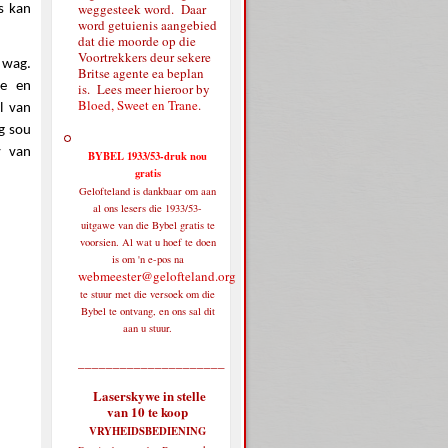
weggesteek word. Daar
s kan
word getuienis aangebied
dat die moorde op die
Voortrekkers deur sekere
 wag.
Britse agente ea beplan
de en
is. Lees meer hieroor by
Bloed, Sweet en Trane
.
l van
g sou
y van
BYBEL 1933/53-druk nou
gratis
Gelofteland is dankbaar om aan
al ons lesers die 1933/53-
uitgawe van die Bybel gratis te
voorsien. Al wat u hoef te doen
is om 'n e-pos na
webmeester@gelofteland.org
te stuur met die versoek om die
Bybel te ontvang, en ons sal dit
aan u stuur.
_____________________
Laserskywe in stelle
van 10 te koop
VRYHEIDSBEDIENING