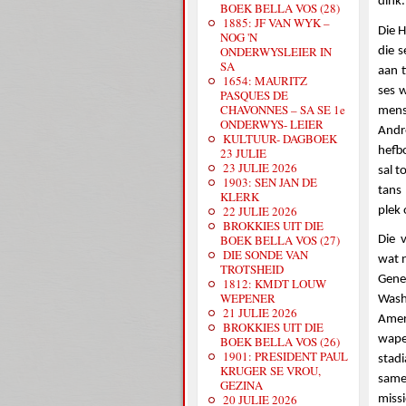
dink.
BOEK BELLA VOS (28)
1885: JF VAN WYK –
Die 
NOG 'N
ONDERWYSLEIER IN
die 
SA
aan 
1654: MAURITZ
ses 
PASQUES DE
CHAVONNES – SA SE 1e
mens
ONDERWYS- LEIER
Andr
KULTUUR- DAGBOEK
hefb
23 JULIE
23 JULIE 2026
sal t
1903: SEN JAN DE
tans
KLERK
22 JULIE 2026
plek 
BROKKIES UIT DIE
BOEK BELLA VOS (27)
Die 
DIE SONDE VAN
wat n
TROTSHEID
Gene
1812: KMDT LOUW
WEPENER
Wash
21 JULIE 2026
Amer
BROKKIES UIT DIE
wape
BOEK BELLA VOS (26)
1901: PRESIDENT PAUL
stad
KRUGER SE VROU,
same
GEZINA
20 JULIE 2026
miss