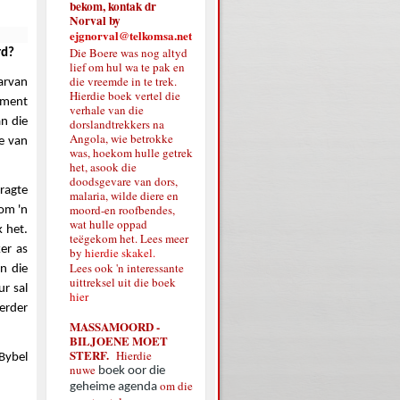
bekom, kontak dr
Norval by
ejgnorval@telkomsa.net
Die Boere was nog altyd
rd?
lief om hul wa te pak en
die vreemde in te trek.
arvan
Hierdie boek vertel die
ement
verhale van die
an die
dorslandtrekkers na
Angola, wie betrokke
te van
was, hoekom hulle getrek
het, asook die
doodsgevare van dors,
ragte
malaria, wilde diere en
moord-en roofbendes,
om 'n
wat hulle oppad
k het.
teëgekom het. Lees meer
er as
by
hierdie skakel.
Lees ook 'n interessante
n die
uittreksel uit die boek
ur sal
hier
erder
MASSAMOORD -
BILJOENE MOET
STERF.
Hierdie
Bybel
nuwe
boek oor die
om die
geheime agenda