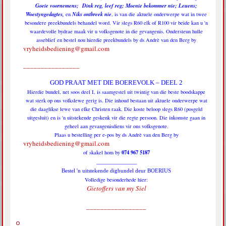
Goeie voornemens; Dink reg, leef reg; Moenie bekommer nie; Leuens;
Woestyngedagtes,
Niks ontbreek nie
en
, is van die aktuele onderwerpe wat in twee
besondere preekbundels behandel word. Vir slegs R60 elk of R100 vir beide kan u 'n
waardevolle bydrae maak vir u volksgenote in die gevangenis. Ondersteun hulle
asseblief en bestel nou hierdie preekbundels by ds Andrè van den Berg by
vryheidsbediening@gmail.com
________________
GOD PRAAT MET DIE BOEREVOLK – DEEL 2
Hierdie bundel, net soos deel I, is saamgestel uit twintig van die beste boodskappe
wat sterk op ons volkslewe gerig is. Die inhoud bestaan uit aktuele onderwerpe wat
die daaglikse lewe van elke Christen raak. Die koste beloop slegs R60 (posgeld
uitgesluit) en is 'n uitstekende geskenk vir die regte persoon. Die inkomste gaan in
geheel aan gevangenisdiens vir ons volksgenote.
Plaas u bestelling per e-pos by ds Andrè van den Berg by
vryheidsbediening@gmail.com
074 967 5187
of skakel hom by
________________
Bestel 'n uitstekende digbundel deur BOERIUS
Volledige besonderhede hier:
Gietoffers van my Siel
_________________