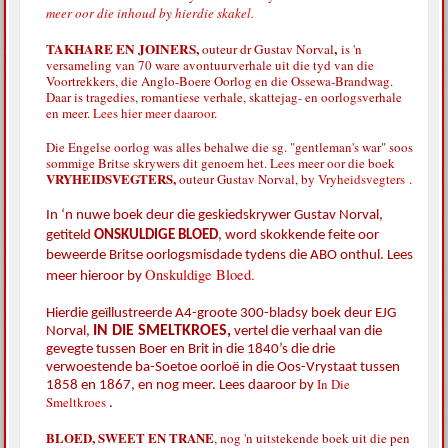
meer oor die inhoud by hierdie skakel.
TAKHARE EN JOINERS,
,
outeur dr Gustav Norval
is 'n
versameling van 70 ware avontuurverhale uit die tyd van die
Voortrekkers, die Anglo-Boere Oorlog en die Ossewa-Brandwag.
Daar is tragedies, romantiese verhale, skattejag- en oorlogsverhale
en meer.
Lees hier meer daaroor.
Die Engelse oorlog was alles behalwe die sg. "gentleman's war" soos
sommige Britse skrywers dit genoem het. Lees meer oor die boek
VRYHEIDSVEGTERS,
outeur Gustav Norval, by
Vryheidsvegters
.
In ‘n nuwe boek deur die geskiedskrywer Gustav Norval,
getiteld
ONSKULDIGE BLOED
,
word skokkende feite oor
beweerde Britse oorlogsmisdade tydens die ABO onthul. Lees
Onskuldige Bloed.
meer hieroor by
Hierdie geïllustreerde A4-groote 300-bladsy boek deur EJG
IN DIE SMELTKROES,
Norval,
vertel die verhaal van die
gevegte tussen Boer en Brit in die 1840’s die drie
verwoestende ba-Soetoe oorloë in die Oos-Vrystaat tussen
In Die
1858 en 1867, en nog meer. Lees daaroor by
Smeltkroes
.
BLOED, SWEET EN TRANE
, nog 'n uitstekende boek uit die pen