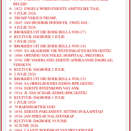
BELEID
1822: ENGELS WORD ENIGSTE AMPTELIKE TAAL
5 JULIE 2026
TRUMP VERSUS TRUMP...
1845: JAN HENDRIK HOFMEYR, 'ONZE JAN...'
4 JULIE 2026
BROKKIES UIT DIE BOEK BELLA VOS (17)
KULTUUR- DAGBOEK 3 JULIE
3 JULIE 2026
BROKKIES UIT DIE BOEK BELLA VOS (16)
1909: SA AKADEMIE VIR WETENSKAP EN KUNS GESTIG
1888: OPENING VAN VOLKS- HOSPITAAL, PRETORIA
1936: DIE VADERLAND, EERSTE AFRIKAANSE DAGBLAD,
VERSKYN
KULTUUR- DAGBOEK 2 JULIE
2 JULIE 2026
BROKKIES UIT DIE BOEK BELLA VOS (15)
1948: SA ORRELBOUERS (EDMS) BPK GESTIG
1936: EERSTE BYEENKOMS VAN ANK
1914: JL VAN SCHAIK (EDMS) BPK GESTIG
KULTUUR- DAGBOEK 1 JULIE
1 JULIE 2026
‘N BARMHARTIGE GOD
1854: EERSTE PARLEMENT- SITTING IN KAAPSTAD
1936: JAN SPIES SE NALATENSKAP
KULTUUR- DAGBOEK 30 JUNIE
30 JUNIE 2026
1904: LAASTE BOODSKAP VAN PRES KRUGER