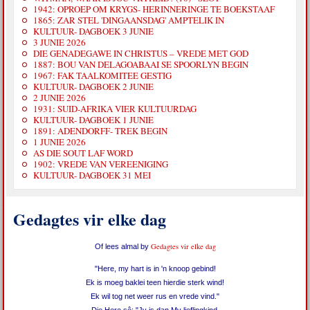
1942: OPROEP OM KRYGS- HERINNERINGE TE BOEKSTAAF
1865: ZAR STEL 'DINGAANSDAG' AMPTELIK IN
KULTUUR- DAGBOEK 3 JUNIE
3 JUNIE 2026
DIE GENADEGAWE IN CHRISTUS – VREDE MET GOD
1887: BOU VAN DELAGOABAAI SE SPOORLYN BEGIN
1967: FAK TAALKOMITEE GESTIG
KULTUUR- DAGBOEK 2 JUNIE
2 JUNIE 2026
1931: SUID-AFRIKA VIER KULTUURDAG
KULTUUR- DAGBOEK 1 JUNIE
1891: ADENDORFF- TREK BEGIN
1 JUNIE 2026
AS DIE SOUT LAF WORD
1902: VREDE VAN VEREENIGING
KULTUUR- DAGBOEK 31 MEI
Gedagtes vir elke dag
Gedagtes vir elke dag
Of lees almal by
"Here, my hart is in 'n knoop gebind!
Ek is moeg baklei teen hierdie sterk wind!
Ek wil tog net weer rus en vrede vind."