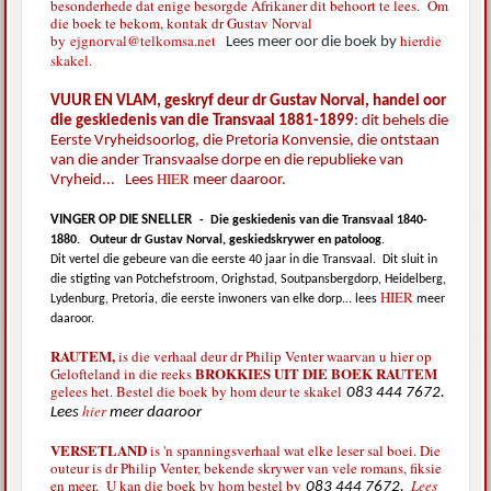
besonderhede dat enige besorgde Afrikaner dit behoort te lees. Om
die boek te bekom, kontak dr Gustav Norval
by
ejgnorval@telkomsa.net
hierdie
Lees meer oor die boek by
skakel.
VUUR EN VLAM, geskryf deur dr Gustav Norval, handel oor
die geskiedenis van die Transvaal 1881-1899
: dit behels die
Eerste Vryheidsoorlog, die Pretoria Konvensie, die ontstaan
van die ander Transvaalse dorpe en die republieke van
HIER
Vryheid... Lees
meer daaroor.
VINGER OP DIE SNELLER
-
Die geskiedenis van die Transvaal 1840-
1880.
Outeur dr Gustav Norval, geskiedskrywer en patoloog
.
Dit vertel die gebeure van die eerste 40 jaar in die Transvaal.
Dit sluit in
die stigting van Potchefstroom, Orighstad, Soutpansbergdorp, Heidelberg,
HIER
Lydenburg, Pretoria, die eerste inwoners van elke dorp... lees
meer
daaroor.
RAUTEM,
is die verhaal deur dr Philip Venter waarvan u hier op
BROKKIES UIT DIE BOEK RAUTEM
Gelofteland in die reeks
gelees het. Bestel die boek by hom deur te skakel
083 444 7672.
hier
Lees
meer daaroor
VERSETLAND
is 'n spanningsverhaal wat elke leser sal boei. Die
outeur is dr Philip Venter, bekende skrywer van vele romans, fiksie
en meer. U kan die boek by hom bestel by
Lees
083 444 7672.