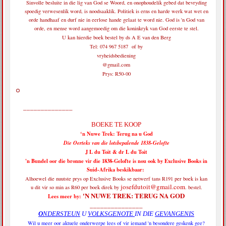
Sinvolle besluite in die lig van God se Woord, en onophoudelik gebed dat bevryding
spoedig verwesenlik word, is noodsaaklik. Politiek is erns en harde werk wat wet en
orde handhaaf en durf nie in eerlose hande gelaat te word nie. God is 'n God van
orde, en mense word aangemoedig om die koninkryk van God eerste te stel.
U kan hierdie boek bestel by ds A E van den Berg
Tel: 074 967 5187 of by
vryheidsbediening
@gmail.com
Prys: R50-00
______________
BOEKE TE KOOP
‘n Nuwe Trek: Terug na u God
Die Oerteks van die lotsbepalende 1838-Gelofte
J L du Toit & dr L du Toit
'n Bundel oor die bronne vir die 1838-Gelofte is nou ook by Exclusive Books in
Suid-Afrika beskikbaar:
Alhoewel die nuutste prys op Exclusive Books se netwerf tans R191 per boek is
kan
josefdutoit@gmail.com
u dit vir so min as R60 per boek direk by
. bestel.
'N NUWE TREK: TERUG NA GOD
Lees meer by:
_______________
O
NDERSTEUN
U
VOLKSGENOTE
IN DIE
GEVANGENIS
Wil u meer oor aktuele onderwerpe lees of vir iemand 'n besondere geskenk gee?