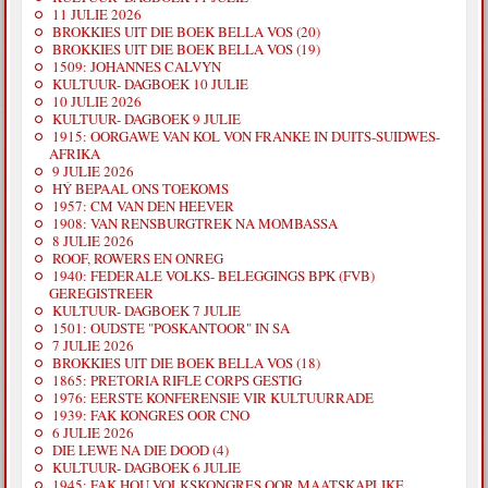
11 JULIE 2026
BROKKIES UIT DIE BOEK BELLA VOS (20)
BROKKIES UIT DIE BOEK BELLA VOS (19)
1509: JOHANNES CALVYN
KULTUUR- DAGBOEK 10 JULIE
10 JULIE 2026
KULTUUR- DAGBOEK 9 JULIE
1915: OORGAWE VAN KOL VON FRANKE IN DUITS-SUIDWES-
AFRIKA
9 JULIE 2026
HÝ BEPAAL ONS TOEKOMS
1957: CM VAN DEN HEEVER
1908: VAN RENSBURGTREK NA MOMBASSA
8 JULIE 2026
ROOF, ROWERS EN ONREG
1940: FEDERALE VOLKS- BELEGGINGS BPK (FVB)
GEREGISTREER
KULTUUR- DAGBOEK 7 JULIE
1501: OUDSTE "POSKANTOOR" IN SA
7 JULIE 2026
BROKKIES UIT DIE BOEK BELLA VOS (18)
1865: PRETORIA RIFLE CORPS GESTIG
1976: EERSTE KONFERENSIE VIR KULTUURRADE
1939: FAK KONGRES OOR CNO
6 JULIE 2026
DIE LEWE NA DIE DOOD (4)
KULTUUR- DAGBOEK 6 JULIE
1945: FAK HOU VOLKSKONGRES OOR MAATSKAPLIKE