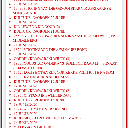
23 JUNIE 2026
1943: STIGTING VAN DIE GENOOTSKAP VIR AFRIKAANSE
VOLKSKUNDE
KULTUUR- DAGBOEK 22 JUNIE
22 JUNIE 2026
DIE LEWE NA DIE DOOD (2)
KULTUUR- DAGBOEK 21 JUNIE
1887: NEDERLANDS- ZUID- AFRIKAANSCHE SPOORWEG, EN
MIDDELBERG
21 JUNIE 2026
1879: STIGTING VAN DIE AFRIKANERBOND
20 JUNIE 2026
GODDELIKE WAARSKUWINGS (3)
1978: GOUDSTAD ONDERWYS- KOLLEGE-RAAD EN –SENAAT
GEKONSTITUEER
1912: LOUIS BOTHA KLA OOR KERKE POLITICI TE NA KOM
1890: KMDT-GENL S SCHOEMAN
KULTUUR- DAGBOEK 19 JUNIE
19 JUNIE 2026
GODDELIKE WAARSKUWINGS (2)
1795: OPSTAND IN SWELLENDAM
KULTUUR- DAGBOEK 18 JUNIE
18 JUNIE 2026
1924: ALGEMENE VERKIESING
17 JUNIE 2026
JEUGDAG, SHARPEVILLE, CATO MANOR...
16 JUNIE 2026
ONS KRAG IN DIE HERE