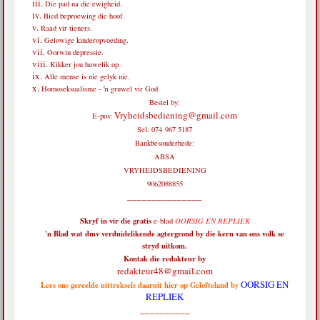
Die pad na die ewigheid.
Bied beproewing die hoof.
Raad vir tieners.
Gelowige kinderopvoeding.
Oorwin depressie.
Kikker jou huwelik op .
Alle mense is nie gelyk nie.
Homoseksualisme - ŉ gruwel vir God.
Bestel by:
Vryheidsbediening@gmail.com
E-pos:
Sel: 074 967 5187
Bankbesonderhede:
ABSA
VRYHEIDSBEDIENING
9062088855
_______________
Skryf in vir die
gratis
e-blad
OORSIG EN REPLIEK
'n Blad wat dmv verduidelikende agtergrond by die kern van ons volk se
stryd uitkom.
Kontak die redakteur by
redakteur48@gmail.com
OORSIG EN
Lees ons gereelde uittreksels daaruit hier op Gelofteland by
REPLIEK
__________