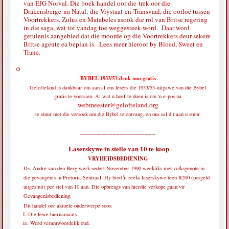
van EJG Norval. Die boek handel oor die
trek oor die
Drakensberge
na Natal
,
die Vrystaa
t
en
Transvaal, die oorloë tussen
Voortrekkers, Zulus en Matabeles asook die rol van Britse regering
in die saga, wat tot vandag toe weggesteek word. Daar word
getuienis aangebied dat die moorde op die Voortrekkers deur sekere
Britse agente ea beplan is. Lees meer hieroor by
Bloed, Sweet en
Trane
.
BYBEL 1933/53-druk nou gratis
Gelofteland is dankbaar om aan al ons lesers die 1933/53-uitgawe van die Bybel
gratis te voorsien. Al wat u hoef te doen is om 'n e-pos na
webmeester@gelofteland.org
te stuur met die versoek om die Bybel te ontvang, en ons sal dit aan u stuur.
_____________________
Laserskywe in stelle van 10 te koop
VRYHEIDSBEDIENING
Ds. Andre van den Berg werk sedert November 1990 weekliks met volksgenote in
die gevangenis in Pretoria-Sentraal. Hy bied ŉ reeks laserskywe teen R200 (posgeld
uitgesluit) per stel van 10 aan. Die opbrengs van hierdie verkope gaan vir
Gevangenisbediening.
Dit handel oor aktuele onderwerpe soos:
Die lewe hiernamaals.
Word verantwoordelik oud.