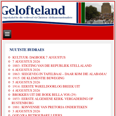
NUUTSTE BYDRAES
KULTUUR- DAGBOEK 7 AUGUSTUS
7 AUGUSTUS 2026
1883: STIGTING VAN DIE REPUBLIEK STELLALAND
6 AUGUSTUS 2026
1863: SEEGEVEG IN TAFELBAAI – DAAR KOM DIE ALABAMA!
1915: DE KLEMENTIE BEWEGING
5 AUGUSTUS 2026
1914: EERSTE WêRELDOORLOG BREEK UIT
4 AUGUSTUS 2026
BROKKIES UIT DIE BOEK BELLA VOS (29)
1853: EERSTE ALGEMENE KERK- VERGADERING OP
RUSTENBURG
1881: KONVENSIE VAN PRETORIA ONDERTEKEN
3 AUGUSTUS 2026
GOD VRA BETROUBARE LEIERS