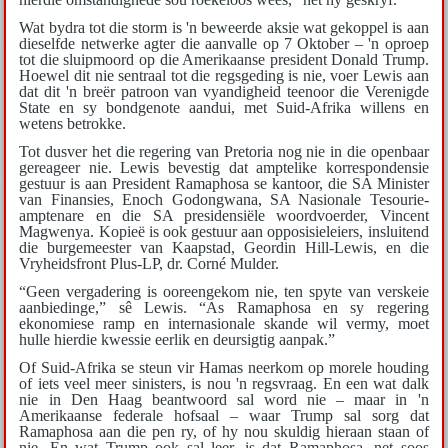
Wat bydra tot die storm is 'n beweerde aksie wat gekoppel is aan
dieselfde netwerke agter die aanvalle op 7 Oktober – 'n oproep
tot die sluipmoord op die Amerikaanse president Donald Trump.
Hoewel dit nie sentraal tot die regsgeding is nie, voer Lewis aan
dat dit 'n breër patroon van vyandigheid teenoor die Verenigde
State en sy bondgenote aandui, met Suid-Afrika willens en
wetens betrokke.
Tot dusver het die regering van Pretoria nog nie in die openbaar
gereageer nie. Lewis bevestig dat amptelike korrespondensie
gestuur is aan President Ramaphosa se kantoor, die SA Minister
van Finansies, Enoch Godongwana, SA Nasionale Tesourie-
amptenare en die SA presidensiële woordvoerder, Vincent
Magwenya. Kopieë is ook gestuur aan opposisieleiers, insluitend
die burgemeester van Kaapstad, Geordin Hill-Lewis, en die
Vryheidsfront Plus-LP, dr. Corné Mulder.
“Geen vergadering is ooreengekom nie, ten spyte van verskeie
aanbiedinge,” sê Lewis. “As Ramaphosa en sy regering
ekonomiese ramp en internasionale skande wil vermy, moet
hulle hierdie kwessie eerlik en deursigtig aanpak.”
Of Suid-Afrika se steun vir Hamas neerkom op morele houding
of iets veel meer sinisters, is nou 'n regsvraag. En een wat dalk
nie in Den Haag beantwoord sal word nie – maar in 'n
Amerikaanse federale hofsaal – waar Trump sal sorg dat
Ramaphosa aan die pen ry, of hy nou skuldig hieraan staan of
nie. En wat Trump ook sal leer, is dat Ramaphosa, net soos