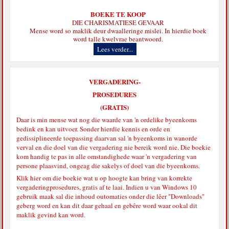
BOEKE TE KOOP
DIE CHARISMATIESE GEVAAR
Mense word so maklik deur dwaalleringe mislei. In hierdie boek
word talle kwelvrae beantwoord.
Lees verder...
VERGADERING-
PROSEDURES
(GRATIS)
Daar is min mense wat nog die waarde van 'n ordelike byeenkoms
bedink en kan uitvoer. Sonder hierdie kennis en orde en
gedissiplineerde toepassing daarvan sal 'n byeenkoms in wanorde
verval en die doel van die vergadering nie bereik word nie. Die boekie
kom handig te pas in alle omstandighede waar 'n vergadering van
persone plaasvind, ongeag die sakelys of doel van die byeenkoms.
Klik hier
om die boekie wat u op hoogte kan bring van korrekte
vergaderingprosedures, gratis af te laai. Indien u van Windows 10
gebruik maak sal die inhoud outomaties onder die lêer "Downloads"
geberg word en kan dit daar gehaal en gebêre word waar ookal dit
maklik gevind kan word.