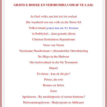
GRATIS E-BOEKE EN VERSBUNDELS OM AF TE LAAI:
As God volke aan hul eie lot oorlaat
Die waarheid oor ons volk en die Nuwe SA
Volksverraad
geskryf deur adv. P.J. Pretorius
'n Oorblyfsel... deur genade alleen
Christen-Teokratiese Separatisme
Verse van Verset
Vreedsame Naasbestaan = Afsonderlike Ontwikkeling
No Ships in the Harbour
Ons heilsverhaal in die Ou Testament
Daniel
Evolusie - kan ek dit glo?
Petrus, die rots
Romeo en Juliet
Ester
Apokriewe - By modderpoele of suiwer fonteine?
Midsomernagdroom - Shakespeare in Afrikaans