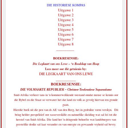
DIE HISTORIESE KOMPAS
Uitgawe 1
Uitgawe 2
Uitgawe 3
Uitgawe 4
Uitgawe 5
Uitgawe 6
Uitgawe 7
Uitgawe 8
_________
BOEKRESENSIE:
Die Legkaart van ons Lewe – ‘n Boodskap van Hoop
Lees meer oor dié getuienis by:
DIE LEGKAART VAN ONS LEWE
__________
BOEKRESENSIE:
DIE VOLMAAKTE REPUBLIEK – Christen-Teokratiese Separatisme
Suid-Afrika verkeer tans in 'n kommerwekkende toestand omdat mense se kennis oor
die Bybel en die Staat so verwater het dat land en volk as gevolg hiervan ten gronde
gaan.
Hierdie boek uit die pen van ds AE van den Berg, het in gedrukte vorm verskyn. Dit
bring helder perspektief oor rasseverskille en natuurlike skeiding wat sal lei tot die
herstel van Suid-Afrika. Die land het 'n dringende behoefte wat landsburgers van
geestelike denke sal laat verander en van onregte en gewaande vryheid sal bevry.