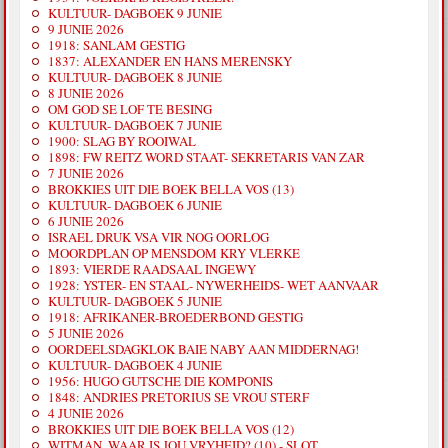
KULTUUR- DAGBOEK 9 JUNIE
9 JUNIE 2026
1918: SANLAM GESTIG
1837: ALEXANDER EN HANS MERENSKY
KULTUUR- DAGBOEK 8 JUNIE
8 JUNIE 2026
OM GOD SE LOF TE BESING
KULTUUR- DAGBOEK 7 JUNIE
1900: SLAG BY ROOIWAL
1898: FW REITZ WORD STAAT- SEKRETARIS VAN ZAR
7 JUNIE 2026
BROKKIES UIT DIE BOEK BELLA VOS (13)
KULTUUR- DAGBOEK 6 JUNIE
6 JUNIE 2026
ISRAEL DRUK VSA VIR NOG OORLOG
MOORDPLAN OP MENSDOM KRY VLERKE
1893: VIERDE RAADSAAL INGEWY
1928: YSTER- EN STAAL- NYWERHEIDS- WET AANVAAR
KULTUUR- DAGBOEK 5 JUNIE
1918: AFRIKANER-BROEDERBOND GESTIG
5 JUNIE 2026
OORDEELSDAGKLOK BAIE NABY AAN MIDDERNAG!
KULTUUR- DAGBOEK 4 JUNIE
1956: HUGO GUTSCHE DIE KOMPONIS
1848: ANDRIES PRETORIUS SE VROU STERF
4 JUNIE 2026
BROKKIES UIT DIE BOEK BELLA VOS (12)
WITMAN, WAAR IS JOU VRYHEID? (10) - SLOT