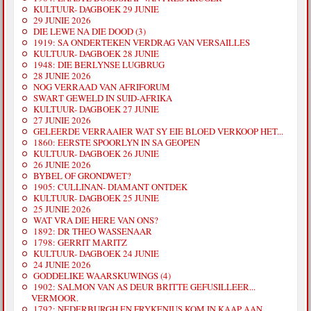
KULTUUR- DAGBOEK 29 JUNIE
29 JUNIE 2026
DIE LEWE NA DIE DOOD (3)
1919: SA ONDERTEKEN VERDRAG VAN VERSAILLES
KULTUUR- DAGBOEK 28 JUNIE
1948: DIE BERLYNSE LUGBRUG
28 JUNIE 2026
NOG VERRAAD VAN AFRIFORUM
SWART GEWELD IN SUID-AFRIKA
KULTUUR- DAGBOEK 27 JUNIE
27 JUNIE 2026
GELEERDE VERRAAIER WAT SY EIE BLOED VERKOOP HET...
1860: EERSTE SPOORLYN IN SA GEOPEN
KULTUUR- DAGBOEK 26 JUNIE
26 JUNIE 2026
BYBEL OF GRONDWET?
1905: CULLINAN- DIAMANT ONTDEK
KULTUUR- DAGBOEK 25 JUNIE
25 JUNIE 2026
WAT VRA DIE HERE VAN ONS?
1892: DR THEO WASSENAAR
1798: GERRIT MARITZ
KULTUUR- DAGBOEK 24 JUNIE
24 JUNIE 2026
GODDELIKE WAARSKUWINGS (4)
1902: SALMON VAN AS DEUR BRITTE GEFUSILLEER...
VERMOOR.
1792: NEDERBURGH EN FRYKENIUS KOM IN KAAP AAN