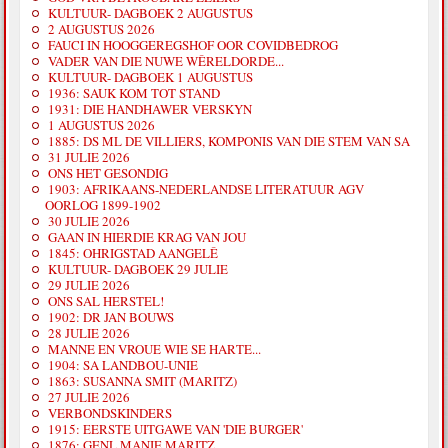
KULTUUR- DAGBOEK 2 AUGUSTUS
2 AUGUSTUS 2026
FAUCI IN HOOGGEREGSHOF OOR COVIDBEDROG
VADER VAN DIE NUWE WÊRELDORDE...
KULTUUR- DAGBOEK 1 AUGUSTUS
1936: SAUK KOM TOT STAND
1931: DIE HANDHAWER VERSKYN
1 AUGUSTUS 2026
1885: DS ML DE VILLIERS, KOMPONIS VAN DIE STEM VAN SA
31 JULIE 2026
ONS HET GESONDIG
1903: AFRIKAANS-NEDERLANDSE LITERATUUR AGV
OORLOG 1899-1902
30 JULIE 2026
GAAN IN HIERDIE KRAG VAN JOU
1845: OHRIGSTAD AANGELÊ
KULTUUR- DAGBOEK 29 JULIE
29 JULIE 2026
ONS SAL HERSTEL!
1902: DR JAN BOUWS
28 JULIE 2026
MANNE EN VROUE WIE SE HARTE...
1904: SA LANDBOU-UNIE
1863: SUSANNA SMIT (MARITZ)
27 JULIE 2026
VERBONDSKINDERS
1915: EERSTE UITGAWE VAN 'DIE BURGER'
1876: GENL MANIE MARITZ