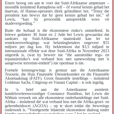
Eisers beoog om aan te voer dat Suid-Afrikaanse amptenare –
moontlik insluitend Ramaphosa self – óf vooraf kennis gehad het
daarvan, óf Hamas-operasies direk gefasiliteer het. “Tensy die
president kan bewys dat hy geen kennis gehad het nie,” sê
Lewis, “kan hy persoonlik aanspreeklik wees vir
skadevergoeding.”
Buite die hofsaal is die ekonomiese risiko's ontstellend. In
briewe gedateer 30 Junie en 2 Julie het Lewis gewaarsku dat
sanksies op Suid-Afrikaanse staatsskuld kan lei tot
rentekoersverhogings wat belastingbetalers ongeveer $55
miljoen per dag kos. Hy beklemtoon dat $3,5 miljard in
internasionale effekte wat deur Suid-Afrika in November 2023
uitgereik is, (wat hy beweer nie “die aansienlike regs- en
reputasierisiko's wat verband hou met samewerking met 'n
aangewese terroriste-entiteit”) nie openbaar is nie.
Formele kennisgewings is gestuur aan die Amerikaanse
Tesourie, die Huis Finansiële Dienstekomitee en die Finansiële
Aksietaakmag (FATF). Groot finansiële instellings – insluitend
Goldman Sachs, Citigroup en Vunani Capital – is ook ingelig.
In 'n brief aan die Amerikaanse assistent-
handelsverteenwoordiger Constance Hamilton, het Lewis die
Withuis versoek om alle ekonomiese onderhandelinge met Suid-
Afrika – insluitend dié wat verband hou met die Afrika-groei- en
geleentheidswet (AGOA) – op te skort totdat die bewerings
ondersoek is. “Voortgesette bilaterale ekonomiese dialoog onder
hierdie omstandighede sou roekeloos wees,” het hy geskryf.