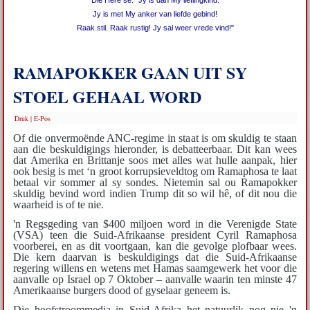
Die Here sê: "Jy is dan My lieflingkind.
Jy is met My anker van liefde gebind!
Raak stil. Raak rustig! Jy sal weer vrede vind!"
RAMAPOKKER GAAN UIT SY
STOEL GEHAAL WORD
Druk
|
E-Pos
Of die onvermoënde ANC-regime in staat is om skuldig te staan
aan die beskuldigings hieronder, is debatteerbaar. Dit kan wees
dat Amerika en Brittanje soos met alles wat hulle aanpak, hier
ook besig is met ‘n groot korrupsieveldtog om Ramaphosa te laat
betaal vir sommer al sy sondes. Nietemin sal ou Ramapokker
skuldig bevind word indien Trump dit so wil hê, of dit nou die
waarheid is of te nie.
'n Regsgeding van $400 miljoen word in die Verenigde State
(VSA) teen die Suid-Afrikaanse president Cyril Ramaphosa
voorberei, en as dit voortgaan, kan die gevolge plofbaar wees.
Die kern daarvan is beskuldigings dat die Suid-Afrikaanse
regering willens en wetens met Hamas saamgewerk het voor die
aanvalle op Israel op 7 Oktober – aanvalle waarin ten minste 47
Amerikaanse burgers dood of gyselaar geneem is.
Die hoofstroommedia in Suid-Afrika het natuurlik nog nie 'n