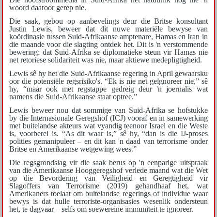
woord daaroor gerep nie.
Die saak, gebou op aanbevelings deur die Britse konsultant
Justin Lewis, beweer dat dit nuwe materiële bewyse van
koördinasie tussen Suid-Afrikaanse amptenare, Hamas en Iran in
die maande voor die slagting ontdek het. Dit is 'n verstommende
bewering: dat Suid-Afrika se diplomatieke steun vir Hamas nie
net retoriese solidariteit was nie, maar aktiewe medepligtigheid.
Lewis sê hy het die Suid-Afrikaanse regering in April gewaarsku
oor die potensiële regsrisiko's. “Ek is nie net geïgnoreer nie,” sê
hy, “maar ook met regstappe gedreig deur 'n joernalis wat
namens die Suid-Afrikaanse staat optree.”
Lewis beweer nou dat sommige van Suid-Afrika se hofstukke
by die Internasionale Geregshof (ICJ) vooraf en in samewerking
met buitelandse akteurs wat vyandig teenoor Israel en die Weste
is, voorberei is. “As dit waar is,” sê hy, “dan is die IJ-proses
polities gemanipuleer – en dit kan 'n daad van terrorisme onder
Britse en Amerikaanse wetgewing wees.”
Die regsgrondslag vir die saak berus op 'n eenparige uitspraak
van die Amerikaanse Hooggeregshof verlede maand wat die Wet
op die Bevordering van Veiligheid en Geregtigheid vir
Slagoffers van Terrorisme (2019) gehandhaaf het, wat
Amerikaners toelaat om buitelandse regerings of individue waar
bewys is dat hulle terroriste-organisasies wesenlik ondersteun
het, te dagvaar – selfs om soewereine immuniteit te ignoreer.