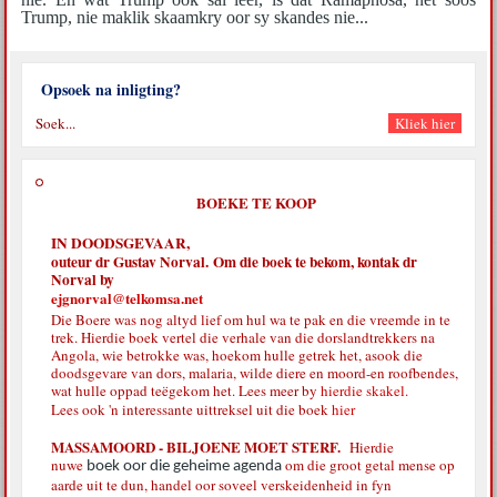
Trump, nie maklik skaamkry oor sy skandes nie...
Opsoek na inligting?
BOEKE TE KOOP
IN DOODSGEVAAR,
outeur dr Gustav Norval. Om die boek te bekom, kontak dr
Norval by
ejgnorval@telkomsa.net
Die Boere was nog altyd lief om hul wa te pak en die vreemde in te
trek. Hierdie boek vertel die verhale van die dorslandtrekkers na
Angola, wie betrokke was, hoekom hulle getrek het, asook die
doodsgevare van dors, malaria, wilde diere en moord-en roofbendes,
wat hulle oppad teëgekom het. Lees meer by
hierdie skakel.
Lees ook 'n interessante uittreksel uit die boek
hier
MASSAMOORD - BILJOENE MOET STERF.
Hierdie
nuwe
om die groot getal mense op
boek oor die geheime agenda
aarde uit te dun, handel oor soveel verskeidenheid in fyn