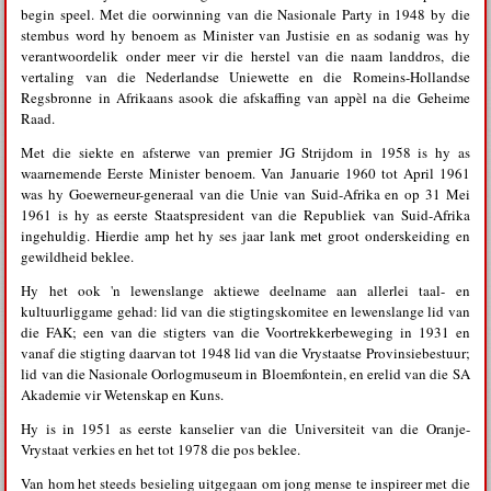
begin speel. Met die oorwinning van die Nasionale Party in 1948 by die
stembus word hy benoem as Minister van Justisie en as sodanig was hy
verantwoordelik onder meer vir die herstel van die naam landdros, die
vertaling van die Nederlandse Uniewette en die Romeins-Hollandse
Regsbronne in Afrikaans asook die afskaffing van appèl na die Geheime
Raad.
Met die siekte en afsterwe van premier JG Strijdom in 1958 is hy as
waarnemende Eerste Minister benoem. Van Januarie 1960 tot April 1961
was hy Goewerneur-generaal van die Unie van Suid-Afrika en op 31 Mei
1961 is hy as eerste Staatspresident van die Republiek van Suid-Afrika
ingehuldig. Hierdie amp het hy ses jaar lank met groot onderskeiding en
gewildheid beklee.
Hy het ook 'n lewenslange aktiewe deelname aan allerlei taal- en
kultuurliggame gehad: lid van die stigtingskomitee en lewenslange lid van
die FAK; een van die stigters van die Voortrekkerbeweging in 1931 en
vanaf die stigting daarvan tot 1948 lid van die Vrystaatse Provinsiebestuur;
lid van die Nasionale Oorlogmuseum in Bloemfontein, en erelid van die SA
Akademie vir Wetenskap en Kuns.
Hy is in 1951 as eerste kanselier van die Universiteit van die Oranje-
Vrystaat verkies en het tot 1978 die pos beklee.
Van hom het steeds besieling uitgegaan om jong mense te inspireer met die