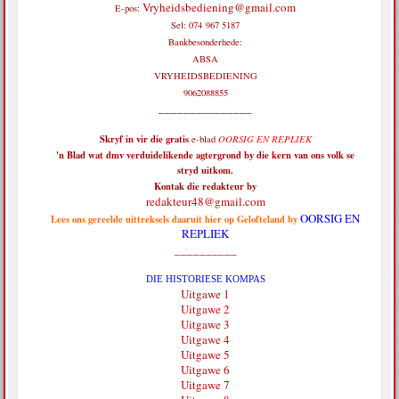
Vryheidsbediening@gmail.com
E-pos:
Sel: 074 967 5187
Bankbesonderhede:
ABSA
VRYHEIDSBEDIENING
9062088855
_______________
Skryf in vir die
gratis
e-blad
OORSIG EN REPLIEK
'n Blad wat dmv verduidelikende agtergrond by die kern van ons volk se
stryd uitkom.
Kontak die redakteur by
redakteur48@gmail.com
OORSIG EN
Lees ons gereelde uittreksels daaruit hier op Gelofteland by
REPLIEK
__________
DIE HISTORIESE KOMPAS
Uitgawe 1
Uitgawe 2
Uitgawe 3
Uitgawe 4
Uitgawe 5
Uitgawe 6
Uitgawe 7