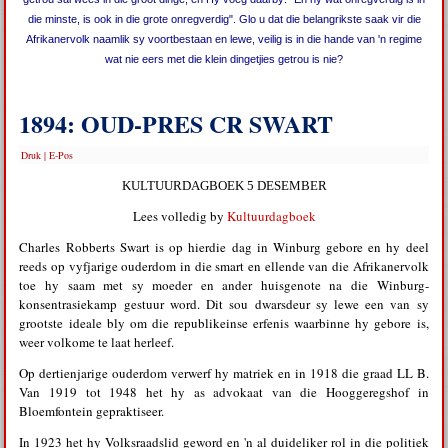
die minste, is ook in die grote onregverdig". Glo u dat die belangrikste saak vir die
Afrikanervolk naamlik sy voortbestaan en lewe, veilig is in die hande van 'n regime
wat nie eers met die klein dingetjies getrou is nie?
1894: OUD-PRES CR SWART
Druk
|
E-Pos
KULTUURDAGBOEK 5 DESEMBER
Lees volledig by
Kultuurdagboek
Charles Robberts Swart is op hierdie dag in Winburg gebore en hy deel
reeds op vyfjarige ouderdom in die smart en ellende van die Afrikanervolk
toe hy saam met sy moeder en ander huisgenote na die Winburg-
konsentrasiekamp gestuur word. Dit sou dwarsdeur sy lewe een van sy
grootste ideale bly om die republikeinse erfenis waarbinne hy gebore is,
weer volkome te laat herleef.
Op dertienjarige ouderdom verwerf hy matriek en in 1918 die graad LL B.
Van 1919 tot 1948 het hy as advokaat van die Hooggeregshof in
Bloemfontein gepraktiseer.
In 1923 het hy Volksraadslid geword en 'n al duideliker rol in die politiek