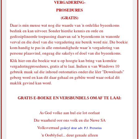
VERGADERING-
PROSEDURES
(GRATIS)
Daar is min mense wat nog die waarde van 'n ordelike byeenkoms
bedink en kan uitvoer. Sonder hierdie kennis en orde en
gedissiplineerde toepassing daarvan sal 'n byeenkoms in wanorde
verval en die doel van die vergadering nie bereik word nie. Die boekie
kom handig te pas in alle omstandighede waar 'n vergadering van
persone plaasvind, ongeag die sakelys of doel van die byeenkoms.
Klik hier
om die boekie wat u op hoogte kan bring van korrekte
vergaderingprosedures, gratis af te laai. Indien u van Windows 10
gebruik maak sal die inhoud outomaties onder die lêer "Downloads"
geberg word en kan dit daar gehaal en gebêre word waar ookal dit
maklik gevind kan word.
GRATIS E-BOEKE EN VERSBUNDELS OM AF TE LAAI:
As God volke aan hul eie lot oorlaat
Die waarheid oor ons volk en die Nuwe SA
Volksverraad
geskryf deur adv. P.J. Pretorius
'n Oorblyfsel... deur genade alleen