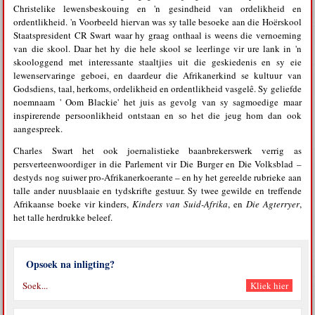
Christelike lewensbeskouing en 'n gesindheid van ordelikheid en
ordentlikheid. 'n Voorbeeld hiervan was sy talle besoeke aan die Hoërskool
Staatspresident CR Swart waar hy graag onthaal is weens die vernoeming
van die skool. Daar het hy die hele skool se leerlinge vir ure lank in 'n
skoologgend met interessante staaltjies uit die geskiedenis en sy eie
lewenservaringe geboei, en daardeur die Afrikanerkind se kultuur van
Godsdiens, taal, herkoms, ordelikheid en ordentlikheid vasgelê. Sy geliefde
noemnaam ' Oom Blackie' het juis as gevolg van sy sagmoedige maar
inspirerende persoonlikheid ontstaan en so het die jeug hom dan ook
aangespreek.
Charles Swart het ook joernalistieke baanbrekerswerk verrig as
persverteenwoordiger in die Parlement vir Die Burger en Die Volksblad –
destyds nog suiwer pro-Afrikanerkoerante – en hy het gereelde rubrieke aan
talle ander nuusblaaie en tydskrifte gestuur. Sy twee gewilde en treffende
Afrikaanse boeke vir kinders,
Kinders van Suid-Afrika
, en
Die Agterryer
,
het talle herdrukke beleef.
Opsoek na inligting?