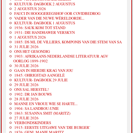
KULTUUR- DAGBOEK 2 AUGUSTUS
2 AUGUSTUS 2026
FAUCI IN HOOGGEREGSHOF OOR COVIDBEDROG
VADER VAN DIE NUWE WÊRELDORDE...
KULTUUR- DAGBOEK 1 AUGUSTUS
1936: SAUK KOM TOT STAND
1931: DIE HANDHAWER VERSKYN
1 AUGUSTUS 2026
1885: DS ML DE VILLIERS, KOMPONIS VAN DIE STEM VAN SA
31 JULIE 2026
ONS HET GESONDIG
1903: AFRIKAANS-NEDERLANDSE LITERATUUR AGV
OORLOG 1899-1902
30 JULIE 2026
GAAN IN HIERDIE KRAG VAN JOU
1845: OHRIGSTAD AANGELÊ
KULTUUR- DAGBOEK 29 JULIE
29 JULIE 2026
ONS SAL HERSTEL!
1902: DR JAN BOUWS
28 JULIE 2026
MANNE EN VROUE WIE SE HARTE...
1904: SA LANDBOU-UNIE
1863: SUSANNA SMIT (MARITZ)
27 JULIE 2026
VERBONDSKINDERS
1915: EERSTE UITGAWE VAN 'DIE BURGER'
1876: GENL MANIE MARITZ