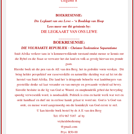
Uitgawe 8
_________
BOEKRESENSIE:
Die Legkaart van ons Lewe – ‘n Boodskap van Hoop
Lees meer oor dié getuienis by:
DIE LEGKAART VAN ONS LEWE
__________
BOEKRESENSIE:
DIE VOLMAAKTE REPUBLIEK – Christen-Teokratiese Separatisme
Suid-Afrika verkeer tans in 'n kommerwekkende toestand omdat mense se kennis oor
die Bybel en die Staat so verwater het dat land en volk as gevolg hiervan ten gronde
gaan.
Hierdie boek uit die pen van ds AE van den Berg, het in gedrukte vorm verskyn. Dit
bring helder perspektief oor rasseverskille en natuurlike skeiding wat sal lei tot die
herstel van Suid-Afrika. Die land het 'n dringende behoefte wat landsburgers van
geestelike denke sal laat verander en van onregte en gewaande vryheid sal bevry.
Sinvolle besluite in die lig van God se Woord, en onophoudelik gebed dat bevryding
spoedig verwesenlik word, is noodsaaklik. Politiek is erns en harde werk wat wet en
orde handhaaf en durf nie in eerlose hande gelaat te word nie. God is 'n God van
orde, en mense word aangemoedig om die koninkryk van God eerste te stel.
U kan hierdie boek bestel by ds A E van den Berg
Tel: 074 967 5187 of by
vryheidsbediening
@gmail.com
Prys: R50-00