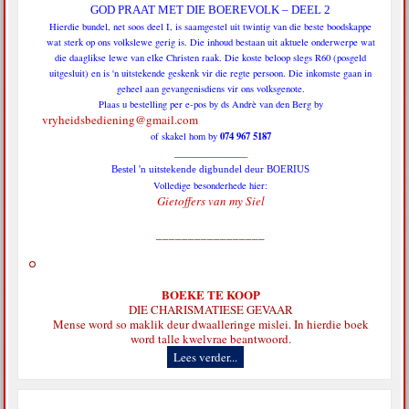
GOD PRAAT MET DIE BOEREVOLK – DEEL 2
Hierdie bundel, net soos deel I, is saamgestel uit twintig van die beste boodskappe
wat sterk op ons volkslewe gerig is. Die inhoud bestaan uit aktuele onderwerpe wat
die daaglikse lewe van elke Christen raak. Die koste beloop slegs R60 (posgeld
uitgesluit) en is 'n uitstekende geskenk vir die regte persoon. Die inkomste gaan in
geheel aan gevangenisdiens vir ons volksgenote.
Plaas u bestelling per e-pos by ds Andrè van den Berg by
vryheidsbediening@gmail.com
074 967 5187
of skakel hom by
________________
Bestel 'n uitstekende digbundel deur BOERIUS
Volledige besonderhede hier:
Gietoffers van my Siel
_________________
BOEKE TE KOOP
DIE CHARISMATIESE GEVAAR
Mense word so maklik deur dwaalleringe mislei. In hierdie boek
word talle kwelvrae beantwoord.
Lees verder...