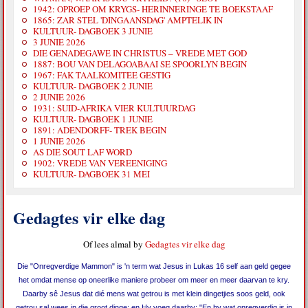
1942: OPROEP OM KRYGS- HERINNERINGE TE BOEKSTAAF
1865: ZAR STEL 'DINGAANSDAG' AMPTELIK IN
KULTUUR- DAGBOEK 3 JUNIE
3 JUNIE 2026
DIE GENADEGAWE IN CHRISTUS – VREDE MET GOD
1887: BOU VAN DELAGOABAAI SE SPOORLYN BEGIN
1967: FAK TAALKOMITEE GESTIG
KULTUUR- DAGBOEK 2 JUNIE
2 JUNIE 2026
1931: SUID-AFRIKA VIER KULTUURDAG
KULTUUR- DAGBOEK 1 JUNIE
1891: ADENDORFF- TREK BEGIN
1 JUNIE 2026
AS DIE SOUT LAF WORD
1902: VREDE VAN VEREENIGING
KULTUUR- DAGBOEK 31 MEI
Gedagtes vir elke dag
Of lees almal by
Gedagtes vir elke dag
Die "Onregverdige Mammon" is 'n term wat Jesus in Lukas 16 self aan geld gegee
het omdat mense op oneerlike maniere probeer om meer en meer daarvan te kry.
Daarby sê Jesus dat dié mens wat getrou is met klein dingetjies soos geld, ook
getrou sal wees in die groot dinge; en Hy voeg daarby: "En hy wat onregverdig is in