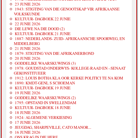
23 JUNIE 2026
1943: STIGTING VAN DIE GENOOTSKAP VIR AFRIKAANSE
VOLKSKUNDE
KULTUUR- DAGBOEK 22 JUNIE
22 JUNIE 2026
DIE LEWE NA DIE DOOD (2)
KULTUUR- DAGBOEK 21 JUNIE
1887: NEDERLANDS- ZUID- AFRIKAANSCHE SPOORWEG, EN
MIDDELBERG
21 JUNIE 2026
1879: STIGTING VAN DIE AFRIKANERBOND
20 JUNIE 2026
GODDELIKE WAARSKUWINGS (3)
1978: GOUDSTAD ONDERWYS- KOLLEGE-RAAD EN –SENAAT
GEKONSTITUEER
1912: LOUIS BOTHA KLA OOR KERKE POLITICI TE NA KOM
1890: KMDT-GENL S SCHOEMAN
KULTUUR- DAGBOEK 19 JUNIE
19 JUNIE 2026
GODDELIKE WAARSKUWINGS (2)
1795: OPSTAND IN SWELLENDAM
KULTUUR- DAGBOEK 18 JUNIE
18 JUNIE 2026
1924: ALGEMENE VERKIESING
17 JUNIE 2026
JEUGDAG, SHARPEVILLE, CATO MANOR...
16 JUNIE 2026
ONS KRAG IN DIE HERE