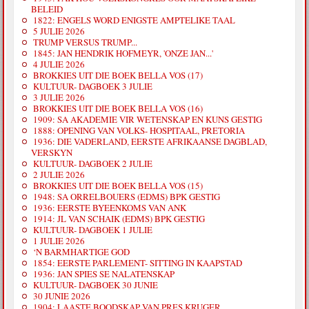
BELEID
1822: ENGELS WORD ENIGSTE AMPTELIKE TAAL
5 JULIE 2026
TRUMP VERSUS TRUMP...
1845: JAN HENDRIK HOFMEYR, 'ONZE JAN...'
4 JULIE 2026
BROKKIES UIT DIE BOEK BELLA VOS (17)
KULTUUR- DAGBOEK 3 JULIE
3 JULIE 2026
BROKKIES UIT DIE BOEK BELLA VOS (16)
1909: SA AKADEMIE VIR WETENSKAP EN KUNS GESTIG
1888: OPENING VAN VOLKS- HOSPITAAL, PRETORIA
1936: DIE VADERLAND, EERSTE AFRIKAANSE DAGBLAD,
VERSKYN
KULTUUR- DAGBOEK 2 JULIE
2 JULIE 2026
BROKKIES UIT DIE BOEK BELLA VOS (15)
1948: SA ORRELBOUERS (EDMS) BPK GESTIG
1936: EERSTE BYEENKOMS VAN ANK
1914: JL VAN SCHAIK (EDMS) BPK GESTIG
KULTUUR- DAGBOEK 1 JULIE
1 JULIE 2026
‘N BARMHARTIGE GOD
1854: EERSTE PARLEMENT- SITTING IN KAAPSTAD
1936: JAN SPIES SE NALATENSKAP
KULTUUR- DAGBOEK 30 JUNIE
30 JUNIE 2026
1904: LAASTE BOODSKAP VAN PRES KRUGER