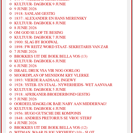
KULTUUR- DAGBOEK 9 JUNIE
9 JUNIE 2026
1918: SANLAM GESTIG
1837: ALEXANDER EN HANS MERENSKY
KULTUUR- DAGBOEK 8 JUNIE
8 JUNIE 2026
OM GOD SE LOF TE BESING
KULTUUR- DAGBOEK 7 JUNIE
1900: SLAG BY ROOIWAL
1898: FW REITZ WORD STAAT- SEKRETARIS VAN ZAR
7 JUNIE 2026
BROKKIES UIT DIE BOEK BELLA VOS (13)
KULTUUR- DAGBOEK 6 JUNIE
6 JUNIE 2026
ISRAEL DRUK VSA VIR NOG OORLOG
MOORDPLAN OP MENSDOM KRY VLERKE
1893: VIERDE RAADSAAL INGEWY
1928: YSTER- EN STAAL- NYWERHEIDS- WET AANVAAR
KULTUUR- DAGBOEK 5 JUNIE
1918: AFRIKANER-BROEDERBOND GESTIG
5 JUNIE 2026
OORDEELSDAGKLOK BAIE NABY AAN MIDDERNAG!
KULTUUR- DAGBOEK 4 JUNIE
1956: HUGO GUTSCHE DIE KOMPONIS
1848: ANDRIES PRETORIUS SE VROU STERF
4 JUNIE 2026
BROKKIES UIT DIE BOEK BELLA VOS (12)
WITMAN, WAAR IS JOU VRYHEID? (10) - SLOT