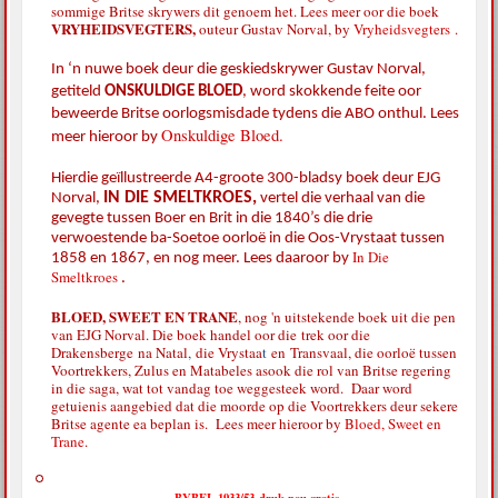
sommige Britse skrywers dit genoem het. Lees meer oor die boek
VRYHEIDSVEGTERS,
outeur Gustav Norval, by
Vryheidsvegters
.
In ‘n nuwe boek deur die geskiedskrywer Gustav Norval,
getiteld
ONSKULDIGE BLOED
,
word skokkende feite oor
beweerde Britse oorlogsmisdade tydens die ABO onthul. Lees
Onskuldige Bloed.
meer hieroor by
Hierdie geïllustreerde A4-groote 300-bladsy boek deur EJG
IN DIE SMELTKROES,
Norval,
vertel die verhaal van die
gevegte tussen Boer en Brit in die 1840’s die drie
verwoestende ba-Soetoe oorloë in die Oos-Vrystaat tussen
In Die
1858 en 1867, en nog meer. Lees daaroor by
Smeltkroes
.
BLOED, SWEET EN TRANE
, nog 'n uitstekende boek uit die pen
van EJG Norval. Die boek handel oor die
trek oor die
Drakensberge
na Natal
,
die Vrystaa
t
en
Transvaal, die oorloë tussen
Voortrekkers, Zulus en Matabeles asook die rol van Britse regering
in die saga, wat tot vandag toe weggesteek word. Daar word
getuienis aangebied dat die moorde op die Voortrekkers deur sekere
Britse agente ea beplan is. Lees meer hieroor by
Bloed, Sweet en
Trane
.