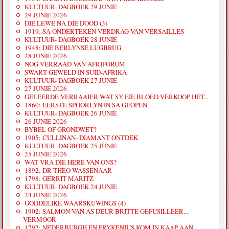
KULTUUR- DAGBOEK 29 JUNIE
29 JUNIE 2026
DIE LEWE NA DIE DOOD (3)
1919: SA ONDERTEKEN VERDRAG VAN VERSAILLES
KULTUUR- DAGBOEK 28 JUNIE
1948: DIE BERLYNSE LUGBRUG
28 JUNIE 2026
NOG VERRAAD VAN AFRIFORUM
SWART GEWELD IN SUID-AFRIKA
KULTUUR- DAGBOEK 27 JUNIE
27 JUNIE 2026
GELEERDE VERRAAIER WAT SY EIE BLOED VERKOOP HET...
1860: EERSTE SPOORLYN IN SA GEOPEN
KULTUUR- DAGBOEK 26 JUNIE
26 JUNIE 2026
BYBEL OF GRONDWET?
1905: CULLINAN- DIAMANT ONTDEK
KULTUUR- DAGBOEK 25 JUNIE
25 JUNIE 2026
WAT VRA DIE HERE VAN ONS?
1892: DR THEO WASSENAAR
1798: GERRIT MARITZ
KULTUUR- DAGBOEK 24 JUNIE
24 JUNIE 2026
GODDELIKE WAARSKUWINGS (4)
1902: SALMON VAN AS DEUR BRITTE GEFUSILLEER...
VERMOOR.
1792: NEDERBURGH EN FRYKENIUS KOM IN KAAP AAN