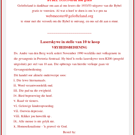
BYBEL 1933/53-druk nou gratis
Gelofteland is dankbaar om aan al ons lesers die 1933/53-uitgawe van die Bybel
gratis te voorsien. Al wat u hoef te doen is om 'n e-pos na
webmeester@gelofteland.org
te stuur met die versoek om die Bybel te ontvang, en ons sal dit aan u stuur.
_____________________
Laserskywe in stelle van 10 te koop
VRYHEIDSBEDIENING
Ds. Andre van den Berg werk sedert November 1990 weekliks met volksgenote in
die gevangenis in Pretoria-Sentraal. Hy bied ŉ reeks laserskywe teen R200 (posgeld
uitgesluit) per stel van 10 aan. Die opbrengs van hierdie verkope gaan vir
Gevangenisbediening.
Dit handel oor aktuele onderwerpe soos:
Die lewe hiernamaals.
Word verantwoordelik oud.
Die pad na die ewigheid.
Bied beproewing die hoof.
Raad vir tieners.
Gelowige kinderopvoeding.
Oorwin depressie.
Kikker jou huwelik op .
Alle mense is nie gelyk nie.
Homoseksualisme - ŉ gruwel vir God.
Bestel by: