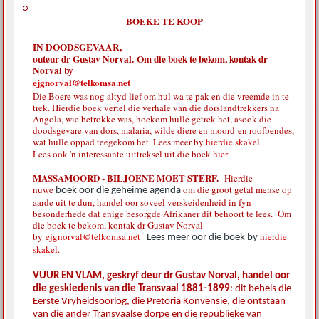
BOEKE TE KOOP
IN DOODSGEVAAR,
outeur dr Gustav Norval. Om die boek te bekom, kontak dr
Norval by
ejgnorval@telkomsa.net
Die Boere was nog altyd lief om hul wa te pak en die vreemde in te
trek. Hierdie boek vertel die verhale van die dorslandtrekkers na
Angola, wie betrokke was, hoekom hulle getrek het, asook die
doodsgevare van dors, malaria, wilde diere en moord-en roofbendes,
wat hulle oppad teëgekom het. Lees meer by
hierdie skakel.
Lees ook 'n interessante uittreksel uit die boek
hier
MASSAMOORD - BILJOENE MOET STERF.
Hierdie
nuwe
om die groot getal mense op
boek oor die geheime agenda
aarde uit te dun, handel oor soveel verskeidenheid in fyn
besonderhede dat enige besorgde Afrikaner dit behoort te lees. Om
die boek te bekom, kontak dr Gustav Norval
by
ejgnorval@telkomsa.net
hierdie
Lees meer oor die boek by
skakel.
VUUR EN VLAM, geskryf deur dr Gustav Norval, handel oor
die geskiedenis van die Transvaal 1881-1899
: dit behels die
Eerste Vryheidsoorlog, die Pretoria Konvensie, die ontstaan
van die ander Transvaalse dorpe en die republieke van