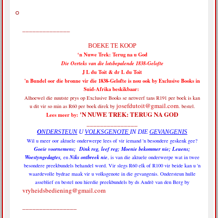
______________
BOEKE TE KOOP
‘n Nuwe Trek: Terug na u God
Die Oerteks van die lotsbepalende 1838-Gelofte
J L du Toit & dr L du Toit
'n Bundel oor die bronne vir die 1838-Gelofte is nou ook by Exclusive Books in
Suid-Afrika beskikbaar:
Alhoewel die nuutste prys op Exclusive Books se netwerf tans R191 per boek is
kan
josefdutoit@gmail.com
u dit vir so min as R60 per boek direk by
. bestel.
'N NUWE TREK: TERUG NA GOD
Lees meer by:
_______________
O
NDERSTEUN
U
VOLKSGENOTE
IN DIE
GEVANGENIS
Wil u meer oor aktuele onderwerpe lees of vir iemand 'n besondere geskenk gee?
Goeie voornemens; Dink reg, leef reg; Moenie bekommer nie; Leuens;
Woestyngedagtes,
Niks ontbreek nie
en
, is van die aktuele onderwerpe wat in twee
besondere preekbundels behandel word. Vir slegs R60 elk of R100 vir beide kan u 'n
waardevolle bydrae maak vir u volksgenote in die gevangenis. Ondersteun hulle
asseblief en bestel nou hierdie preekbundels by ds Andrè van den Berg by
vryheidsbediening@gmail.com
________________