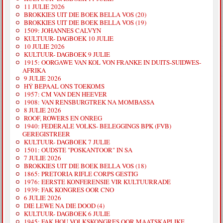
11 JULIE 2026
BROKKIES UIT DIE BOEK BELLA VOS (20)
BROKKIES UIT DIE BOEK BELLA VOS (19)
1509: JOHANNES CALVYN
KULTUUR- DAGBOEK 10 JULIE
10 JULIE 2026
KULTUUR- DAGBOEK 9 JULIE
1915: OORGAWE VAN KOL VON FRANKE IN DUITS-SUIDWES-
AFRIKA
9 JULIE 2026
HÝ BEPAAL ONS TOEKOMS
1957: CM VAN DEN HEEVER
1908: VAN RENSBURGTREK NA MOMBASSA
8 JULIE 2026
ROOF, ROWERS EN ONREG
1940: FEDERALE VOLKS- BELEGGINGS BPK (FVB)
GEREGISTREER
KULTUUR- DAGBOEK 7 JULIE
1501: OUDSTE "POSKANTOOR" IN SA
7 JULIE 2026
BROKKIES UIT DIE BOEK BELLA VOS (18)
1865: PRETORIA RIFLE CORPS GESTIG
1976: EERSTE KONFERENSIE VIR KULTUURRADE
1939: FAK KONGRES OOR CNO
6 JULIE 2026
DIE LEWE NA DIE DOOD (4)
KULTUUR- DAGBOEK 6 JULIE
1945: FAK HOU VOLKSKONGRES OOR MAATSKAPLIKE