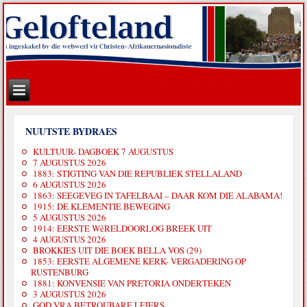
NUUTSTE BYDRAES
KULTUUR- DAGBOEK 7 AUGUSTUS
7 AUGUSTUS 2026
1883: STIGTING VAN DIE REPUBLIEK STELLALAND
6 AUGUSTUS 2026
1863: SEEGEVEG IN TAFELBAAI – DAAR KOM DIE ALABAMA!
1915: DE KLEMENTIE BEWEGING
5 AUGUSTUS 2026
1914: EERSTE WêRELDOORLOG BREEK UIT
4 AUGUSTUS 2026
BROKKIES UIT DIE BOEK BELLA VOS (29)
1853: EERSTE ALGEMENE KERK- VERGADERING OP
RUSTENBURG
1881: KONVENSIE VAN PRETORIA ONDERTEKEN
3 AUGUSTUS 2026
GOD VRA BETROUBARE LEIERS