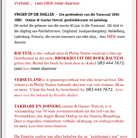
HIER
Vryheid... Lees
meer daaroor.
VINGER OP DIE SNELLER
-
Die geskiedenis van die Transvaal 1840-
1880.
Outeur dr Gustav Norval, geskiedskrywer en patoloog
.
Dit vertel die gebeure van die eerste 40 jaar in die Transvaal.
Dit sluit in
die stigting van Potchefstroom, Orighstad, Soutpansbergdorp, Heidelberg,
HIER
Lydenburg, Pretoria, die eerste inwoners van elke dorp... lees
meer
daaroor.
RAUTEM,
is die verhaal deur dr Philip Venter waarvan u hier op
BROKKIES UIT DIE BOEK RAUTEM
Gelofteland in die reeks
gelees het. Bestel die boek by hom deur te skakel
083 444 7672.
hier
Lees
meer daaroor
VERSETLAND
is 'n spanningsverhaal wat elke leser sal boei. Die
outeur is dr Philip Venter, bekende skrywer van vele romans, fiksie
en meer. U kan die boek by hom bestel by
Lees
083 444 7672.
meer oor die inhoud by hierdie skakel.
TAKHARE EN JOINERS,
,
outeur dr Gustav Norval
is 'n
versameling van 70 ware avontuurverhale uit die tyd van die
Voortrekkers, die Anglo-Boere Oorlog en die Ossewa-Brandwag.
Daar is tragedies, romantiese verhale, skattejag- en oorlogsverhale
en meer.
Lees hier meer daaroor.
Die Engelse oorlog was alles behalwe die sg. "gentleman's war" soos