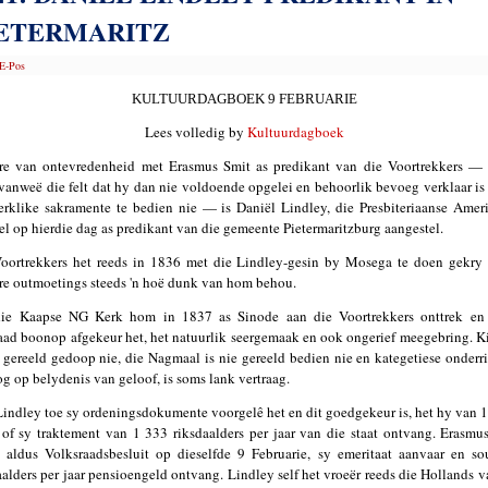
IETERMARITZ
E-Pos
KULTUURDAGBOEK 9 FEBRUARIE
Lees volledig by
Kultuurdagboek
re van ontevredenheid met Erasmus Smit as predikant van die Voortrekkers —
vanweë die felt dat hy dan nie voldoende opgelei en behoorlik bevoeg verklaar is
erklike sakramente te bedien nie — is Daniël Lindley, die Presbiteriaanse Amer
el op hierdie dag as predikant van die gemeente Pietermaritzburg aangestel.
oortrekkers het reeds in 1836 met die Lindley-gesin by Mosega te doen gekry
re outmoetings steeds 'n hoë dunk van hom behou.
die Kaapse NG Kerk hom in 1837 as Sinode aan die Voortrekkers onttrek en 
aad boonop afgekeur het, het natuurlik seergemaak en ook ongerief meegebring. K
e gereeld gedoop nie, die Nagmaal is nie gereeld bedien nie en kategetiese onderr
og op belydenis van geloof, is soms lank vertraag.
Lindley toe sy ordeningsdokumente voorgelê het en dit goedgekeur is, het hy van 1
of sy traktement van 1 333 riksdaalders per jaar van die staat ontvang. Erasmu
 aldus Volksraadsbesluit op dieselfde 9 Februarie, sy emeritaat aanvaar en s
aalders per jaar pensioengeld ontvang. Lindley self het vroeër reeds die Hollands v