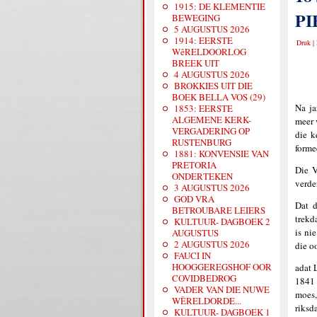
1915: DE KLEMENTIE
P
BEWEGING
5 AUGUSTUS 2026
1914: EERSTE
Druk
|
WêRELDOORLOG
BREEK UIT
4 AUGUSTUS 2026
BROKKIES UIT DIE
BOEK BELLA VOS (29)
Na ja
1853: EERSTE
ALGEMENE KERK-
meer 
VERGADERING OP
die k
RUSTENBURG
forme
1881: KONVENSIE VAN
PRETORIA
Die V
ONDERTEKEN
verde
3 AUGUSTUS 2026
GOD VRA
Dat 
BETROUBARE LEIERS
trekd
KULTUUR- DAGBOEK 2
is ni
AUGUSTUS
2 AUGUSTUS 2026
die o
FAUCI IN
HOOGGEREGSHOF OOR
adat 
COVIDBEDROG
1841 
VADER VAN DIE NUWE
moes,
WÊRELDORDE...
riksd
KULTUUR- DAGBOEK 1