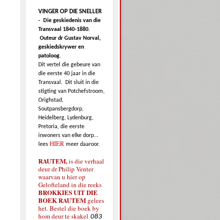
VINGER OP DIE SNELLER
-
Die geskiedenis van die
Transvaal 1840-1880.
Outeur dr Gustav Norval,
geskiedskrywer en
patoloog
.
Dit vertel die gebeure van
die eerste 40 jaar in die
Transvaal.
Dit sluit in die
stigting van Potchefstroom,
Orighstad,
Soutpansbergdorp,
Heidelberg, Lydenburg,
Pretoria, die eerste
inwoners van elke dorp...
HIER
lees
meer daaroor.
RAUTEM,
is die verhaal
deur dr Philip Venter
waarvan u hier op
Gelofteland in die reeks
BROKKIES UIT DIE
BOEK RAUTEM
gelees
het. Bestel die boek by
hom deur te skakel
083