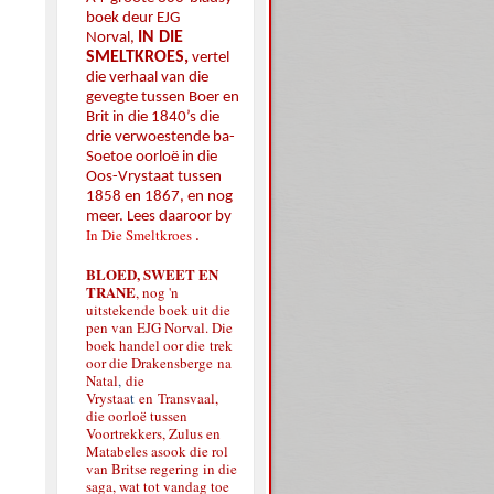
boek deur EJG
IN DIE
Norval,
SMELTKROES,
vertel
die verhaal van die
gevegte tussen Boer en
Brit in die 1840’s die
drie verwoestende ba-
Soetoe oorloë in die
Oos-Vrystaat tussen
1858 en 1867, en nog
meer. Lees daaroor by
In Die Smeltkroes
.
BLOED, SWEET EN
TRANE
, nog 'n
uitstekende boek uit die
pen van EJG Norval. Die
boek handel oor die
trek
oor die Drakensberge
na
Natal
,
die
Vrystaa
t
en
Transvaal,
die oorloë tussen
Voortrekkers, Zulus en
Matabeles asook die rol
van Britse regering in die
saga, wat tot vandag toe