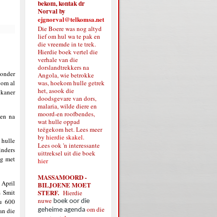
bekom, kontak dr
Norval by
ejgnorval@telkomsa.net
Die Boere was nog altyd
lief om hul wa te pak en
die vreemde in te trek.
Hierdie boek vertel die
verhale van die
dorslandtrekkers na
 onder
Angola, wie betrokke
 om al
was, hoekom hulle getrek
het, asook die
ikaner
doodsgevare van dors,
malaria, wilde diere en
moord-en roofbendes,
 en na
wat hulle oppad
teëgekom het. Lees meer
by
hierdie skakel.
hulle
Lees ook 'n interessante
inders
uittreksel uit die boek
ig met
hier
MASSAMOORD -
 April
BILJOENE MOET
s Smit
STERF.
Hierdie
nuwe
ou 600
boek oor die
om die
an die
geheime agenda