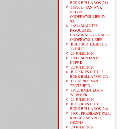
BOEK BELLA VOS (28)
1885: JF VAN WYK –
NOG 'N
ONDERWYSLEIER IN
SA
1654: MAURITZ
PASQUES DE
CHAVONNES – SA SE 1e
ONDERWYS- LEIER
KULTUUR- DAGBOEK
23 JULIE
23 JULIE 2026
1903: SEN JAN DE
KLERK
22 JULIE 2026
BROKKIES UIT DIE
BOEK BELLA VOS (27)
DIE SONDE VAN
TROTSHEID
1812: KMDT LOUW
WEPENER
21 JULIE 2026
BROKKIES UIT DIE
BOEK BELLA VOS (26)
1901: PRESIDENT PAUL
KRUGER SE VROU,
GEZINA
20 JULIE 2026