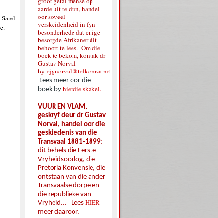
groot getal mense op
aarde uit te dun, handel
oor soveel
 Sarel
verskeidenheid in fyn
e.
besonderhede dat enige
besorgde Afrikaner dit
behoort te lees. Om die
boek te bekom, kontak dr
Gustav Norval
by
ejgnorval@telkomsa.net
Lees meer oor die
hierdie skakel.
boek by
VUUR EN VLAM,
geskryf deur dr Gustav
Norval, handel oor die
geskiedenis van die
Transvaal 1881-1899
:
dit behels die Eerste
Vryheidsoorlog, die
Pretoria Konvensie, die
ontstaan van die ander
Transvaalse dorpe en
die republieke van
HIER
Vryheid... Lees
meer daaroor.