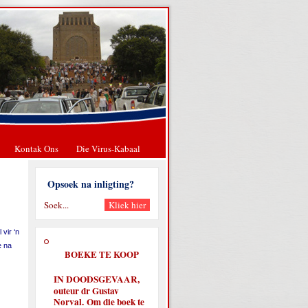
Kontak Ons
Die Virus-Kabaal
Opsoek na inligting?
vir ‘n
e na
BOEKE TE KOOP
IN DOODSGEVAAR,
outeur dr Gustav
Norval. Om die boek te