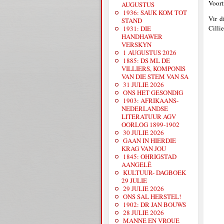
Voort
AUGUSTUS
1936: SAUK KOM TOT
Vir d
STAND
Cilli
1931: DIE
HANDHAWER
VERSKYN
1 AUGUSTUS 2026
1885: DS ML DE
VILLIERS, KOMPONIS
VAN DIE STEM VAN SA
31 JULIE 2026
ONS HET GESONDIG
1903: AFRIKAANS-
NEDERLANDSE
LITERATUUR AGV
OORLOG 1899-1902
30 JULIE 2026
GAAN IN HIERDIE
KRAG VAN JOU
1845: OHRIGSTAD
AANGELÊ
KULTUUR- DAGBOEK
29 JULIE
29 JULIE 2026
ONS SAL HERSTEL!
1902: DR JAN BOUWS
28 JULIE 2026
MANNE EN VROUE