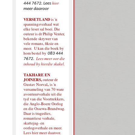
hier
444 7672. Lees
meer daaroor
VERSETLAND
is 'n
spanningsverhaal wat
elke leser sal boei. Die
outeur is dr Philip Venter,
bekende skrywer van
vele romans, fiksie en
meer. U kan die boek by
hom bestel by
083 444
Lees meer oor die
7672.
inhoud by hierdie skakel.
TAKHARE EN
JOINERS,
outeur dr
,
Gustav Norval
is 'n
versameling van 70 ware
avontuurverhale uit die
tyd van die Voortrekkers,
die Anglo-Boere Oorlog
en die Ossewa-Brandwag.
Daar is tragedies,
romantiese verhale,
skattejag- en
oorlogsverhale en meer.
Lees hier meer daaroor.