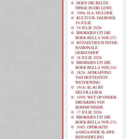
DOEN DIE REGTE
DINGE IN DIE LEWE
1906: H.A. MULDER
KULTUUR- DAGBOEK
19 JULIE
19 JULIE 2026
BROKKIES UIT DIE
BOEK BELLA VOS (25)
SÓ PATETIES IS INTER-
NASIONALE
GEREGSHOF
18 JULIE 2026
BROKKIES UIT DIE
BOEK BELLA VOS (24)
1828: AFSKAFFING
VAN HOTTENTOT-
WETGEWING
1916: SLAG BY
DELVILLEBOS
1950: WET OP ONDER-
DRUKKING VAN
KOMMUNISME
17 JULIE 2026
BROKKIES UIT DIE
BOEK BELLA VOS (23)
1685: OPDRAGTE
AANGAANDE SLAWE-
BEHANDELING