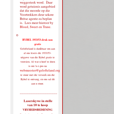
weggesteek word. Daar
word getuienis aangebied
dat die moorde op die
Voortrekkers deur sekere
Britse agente ea beplan
is. Lees meer hieroor by
Bloed, Sweet en Trane
.
BYBEL 1933/53-druk nou
gratis
Gelofteland is dankbaar om aan
al ons lesers die 1933/53-
uitgawe van die Bybel gratis te
voorsien. Al wat u hoef te doen
is om 'n e-pos na
webmeester@gelofteland.org
te stuur met die versoek om die
Bybel te ontvang, en ons sal dit
aan u stuur.
_____________________
Laserskywe in stelle
van 10 te koop
VRYHEIDSBEDIENING