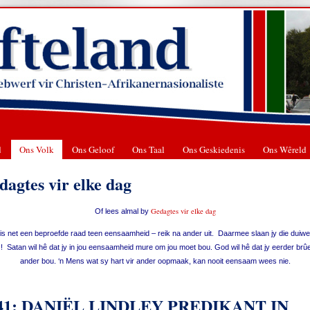
d
Ons Volk
Ons Geloof
Ons Taal
Ons Geskiedenis
Ons Wêreld
dagtes vir elke dag
Gedagtes vir elke dag
Of lees almal by
is net een beproefde raad teen eensaamheid – reik na ander uit. Daarmee slaan jy die duiwel 
! Satan wil hê dat jy in jou eensaamheid mure om jou moet bou. God wil hê dat jy eerder brû
ander bou. ‘n Mens wat sy hart vir ander oopmaak, kan nooit eensaam wees nie.
41: DANIËL LINDLEY PREDIKANT IN