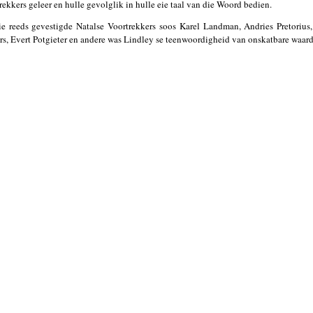
rekkers geleer en hulle gevolglik in hulle eie taal van die Woord bedien.
ie reeds gevestigde Natalse Voortrekkers soos Karel Landman, Andries Pretorius,
ers, Evert Potgieter en andere was Lindley se teenwoordigheid van onskatbare waard