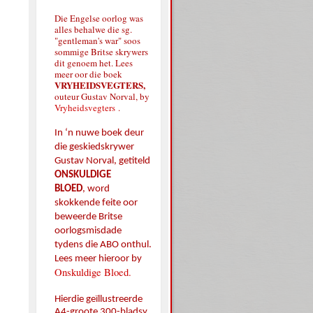
Die Engelse oorlog was
alles behalwe die sg.
"gentleman's war" soos
sommige Britse skrywers
dit genoem het. Lees
meer oor die boek
VRYHEIDSVEGTERS,
outeur Gustav Norval, by
Vryheidsvegters
.
In ‘n nuwe boek deur
die geskiedskrywer
Gustav Norval, getiteld
ONSKULDIGE
BLOED
,
word
skokkende feite oor
beweerde Britse
oorlogsmisdade
tydens die ABO onthul.
Lees meer hieroor by
Onskuldige Bloed.
Hierdie geïllustreerde
A4-groote 300-bladsy