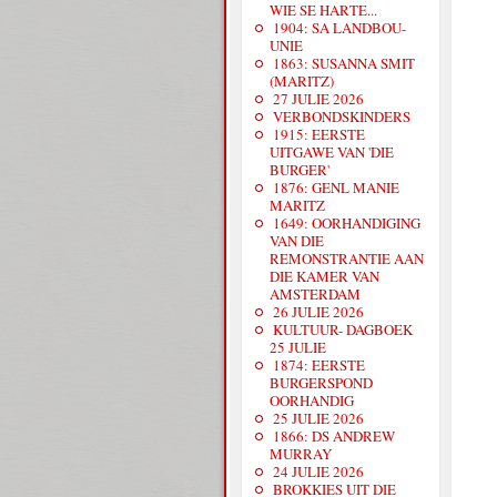
WIE SE HARTE...
1904: SA LANDBOU-
UNIE
1863: SUSANNA SMIT
(MARITZ)
27 JULIE 2026
VERBONDSKINDERS
1915: EERSTE
UITGAWE VAN 'DIE
BURGER'
1876: GENL MANIE
MARITZ
1649: OORHANDIGING
VAN DIE
REMONSTRANTIE AAN
DIE KAMER VAN
AMSTERDAM
26 JULIE 2026
KULTUUR- DAGBOEK
25 JULIE
1874: EERSTE
BURGERSPOND
OORHANDIG
25 JULIE 2026
1866: DS ANDREW
MURRAY
24 JULIE 2026
BROKKIES UIT DIE